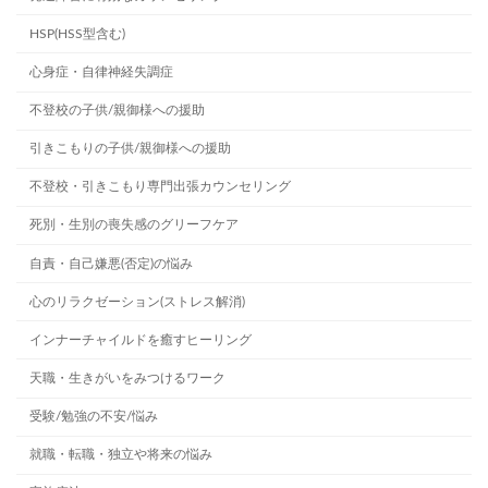
HSP(HSS型含む)
心身症・自律神経失調症
不登校の子供/親御様への援助
引きこもりの子供/親御様への援助
不登校・引きこもり専門出張カウンセリング
死別・生別の喪失感のグリーフケア
自責・自己嫌悪(否定)の悩み
心のリラクゼーション(ストレス解消)
インナーチャイルドを癒すヒーリング
天職・生きがいをみつけるワーク
受験/勉強の不安/悩み
就職・転職・独立や将来の悩み