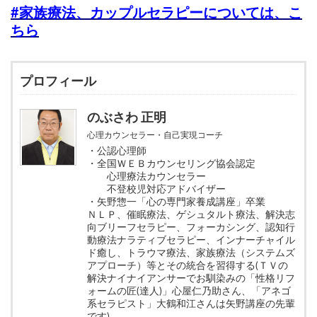
#家族療法、カップルセラピーについては、こ
ちら
プロフィール
のぶさわ 正明
心理カウンセラー・自己実現コーチ
・公認心理師
・全国ＷＥＢカウンセリング協会認定
心理療法カウンセラー
不登校児対応アドバイザー
・矢野惣一「心の専門家養成講座」卒業
ＮＬＰ、催眠療法、ゲシュタルト療法、解決志
向ブリーフセラピー、フォーカシング、認知行
動療法ナラティブセラピー、インナーチャイル
ド癒し、トラウマ療法、家族療法（システムズ
アプローチ）等とその統合を習得する(ＴＶの
解決ナイナイアンサーでお馴染みの「性格リフ
ォームの匠(達人)」心屋仁乃助さん、「アネゴ
系セラピスト」大鶴和江さんは矢野講座の先輩