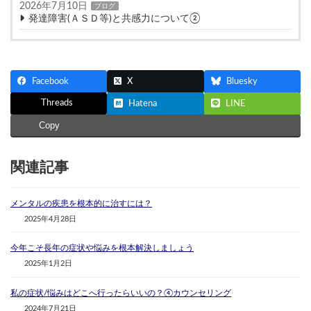
2026年7月10日
ブログ
発達障害(ＡＳＤ等)と共感力について②
Facebook
X
Bluesky
Threads
Hatena
LINE
Copy
関連記事
メンタルの疾患を根本的に治すには？
2025年4月28日
今年こそ長年の症状や悩みを根本解決しましょう
2025年1月2日
私の症状/悩みはどこへ行ったらいいの？④カウンセリング
2024年7月21日