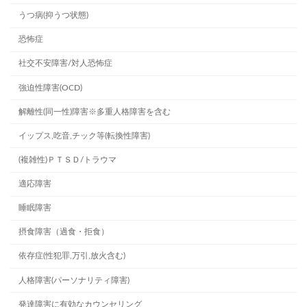
うつ病(抑うつ状態)
恐怖症
社交不安障害/対人恐怖症
強迫性障害(OCD)
解離性(同一性)障害※多重人格障害を含む
イップス,吃音,チック等(転換性障害)
(複雑性)ＰＴＳＤ/トラウマ
適応障害
睡眠障害
摂食障害（過食・拒食）
依存症(性犯罪,万引,放火含む)
人格障害(パーソナリティ障害)
発達障害に有効なカウンセリング