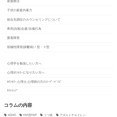
家族療法
子供の家庭内暴力
統合失調症のカウンセリングについて
希死(自殺)念慮/自傷行為
愛着障害
双極性障害(躁鬱病)Ⅰ型・Ⅱ型
心理学を勉強したい方へ
心理ｶｳﾝｾﾗｰになりたい方へ
ｶｳﾝｾﾗｰ,心理士,心理師の方のｽｰﾊﾟｰﾊﾞｲｽﾞ
ｻｲﾄﾏｯﾌﾟ
コラムの内容
ADHD
HSS型HSP
うつ病
アダルトチルドレン