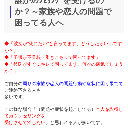
誰がｶｳﾝｾﾘﾝｸﾞを受けるの
時
:
か？～家族や恋人の問題で
困ってる人へ
◆「彼女が”死にたい”と言ってます。どうしたらいいです
か？」
◆「子供が不登校・引きこもりで困ってます」
◆「彼氏がすぐにキレて困ってます。何かの病気でしょう
か？」
ご自分の
周りの家族や恋人の問題行動や症状に困り果てて
ご連絡下さる人も
多いです。
この様な場合「（問題や症状を起こしてる）
本人を説得し
てカウンセリングを
受けさせて治したい
」と思われる人が多いです。