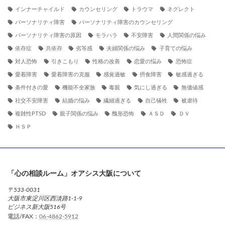
インナーチャイルド
カウンセリング
トラウマ
ネグレクト
パーソナリティ障害
パーソナリティ障害のカウンセリング
パーソナリティ障害の原因
モラハラ
不安障害
人間関係の悩み
依存症
共依存
劣等感
夫婦関係の悩み
子育ての悩み
対人恐怖
引きこもり
性格の改善
恋愛の悩み
恐怖症
愛着障害
愛着障害の克服
感覚過敏
摂食障害
敏感過ぎる
条件付きの愛
機能不全家族
毒親
気にし過ぎる
無価値感
社交不安障害
結婚の悩み
繊細過ぎる
自己犠牲
被虐待
複雑性PTSD
親子関係の悩み
醜形恐怖
ＡＳＤ
ＤＶ
ＨＳＰ
「心の相談ルーム」オアシス大阪について
〒533-0031
大阪市東淀川区西淡路1-1-9
ビジネス新大阪516号
電話/FAX：
06-4862-5912