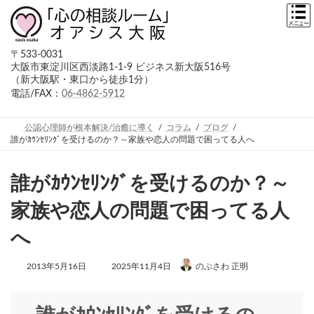
コ
ナ
ン
ビ
テ
ゲ
ン
ー
〒533-0031
ツ
シ
大阪市東淀川区西淡路1-1-9 ビジネス新大阪516号
へ
ョ
（新大阪駅・東口から徒歩1分）
ス
ン
キ
に
電話/FAX：
06-4862-5912
ッ
移
プ
動
公認心理師が根本解決/治癒に導く
コラム
ブログ
誰がｶｳﾝｾﾘﾝｸﾞを受けるのか？～家族や恋人の問題で困ってる人へ
誰がｶｳﾝｾﾘﾝｸﾞを受けるのか？～
家族や恋人の問題で困ってる人
へ
最
2013年5月16日
2025年11月4日
のぶさわ 正明
終
更
新
日