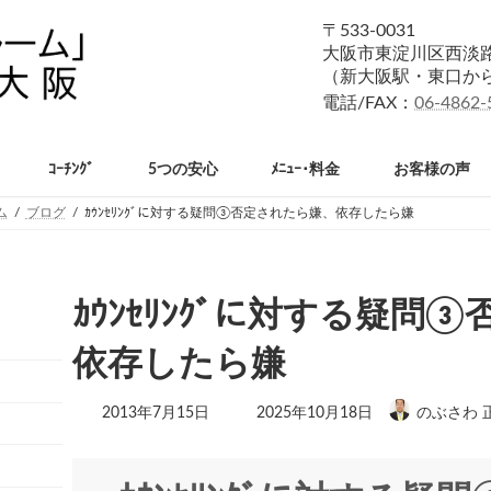
〒533-0031
大阪市東淀川区西淡路1
（新大阪駅・東口か
電話/FAX：
06-4862-
ｺｰﾁﾝｸﾞ
5つの安心
ﾒﾆｭｰ･料金
お客様の声
ム
ブログ
ｶｳﾝｾﾘﾝｸﾞに対する疑問③否定されたら嫌、依存したら嫌
ｶｳﾝｾﾘﾝｸﾞに対する疑問
依存したら嫌
最
2013年7月15日
2025年10月18日
のぶさわ 
終
更
新
日