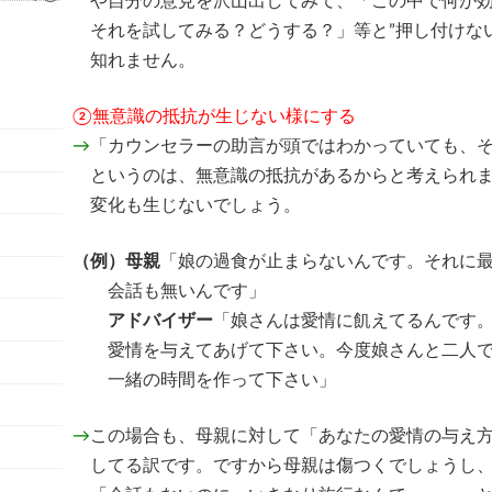
や自分の意見を沢山出してみて、「この中で何が効
それを試してみる？どうする？」等と”押し付けない
知れません。
②無意識の抵抗が生じない様にする
→
「カウンセラーの助言が頭ではわかっていても、
というのは、無意識の抵抗があるからと考えられま
変化も生じないでしょう。
（例）
母親
「娘の過食が止まらないんです。それに
会話も無いんです」
アドバイザー
「娘さんは愛情に飢えてるんです
愛情を与えてあげて下さい。今度娘さんと二人で
一緒の時間を作って下さい」
→
この場合も、母親に対して「あなたの愛情の与え
してる訳です。ですから母親は傷つくでしょうし、