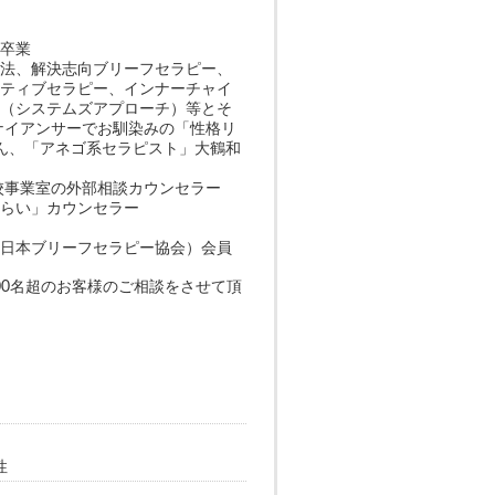
」卒業
療法、解決志向ブリーフセラピー、
ラティブセラピー、インナーチャイ
法（システムズアプローチ）等とそ
ナイアンサーでお馴染みの「性格リ
さん、「アネゴ系セラピスト」大鶴和
登校事業室の外部相談カウンセラー
みらい」カウンセラー
：日本ブリーフセラピー協会）会員
,000名超のお客様のご相談をさせて頂
性