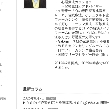
心理療法カウンセラー
ルド
不登校児対応アドバイザー
クト
・矢野惣一「心の専門家養成講座
ＮＬＰ、催眠療法、ゲシュタルト
フォーカシング、認知行動療法ナ
ルド癒し、トラウマ療法、家族療
の統合を習得する(ＴＶの解決ナイ
フォームの匠(達人)」心屋仁乃助
江さんは矢野講座の先輩です)
・Gakken「学研の家庭教師」不
・ＷＥＢカウンセリングルーム「
・日本フォーカシング協会会員
り
・国際ブリーフセラピー協会（旧
2012年2月開業。2025年時点で4
敏
きました。
愛
み
最新コラム
2026年8月7日
形恐怖
ブログ
ＲＳＤ(拒絶過敏症)と発達障害,ＨＳＰ②それらの関連