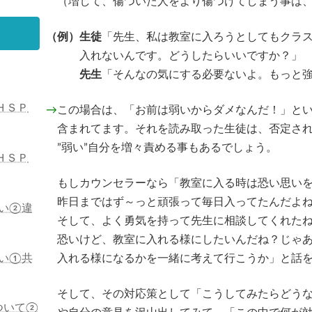
（増して、傷ついた人をより傷つけてしまう事は、
（例）
生徒
「先生、私は教室に入ろうとしてもクラ
入れないんです。どうしたらいいですか？」
先生
「そんなの気にする必要ないよ。もっと
ＨＳＰ
→
この場合は、「お前は弱いからダメなんだ！」と
含まれてます。それを読み取った生徒は、否定さ
”弱い”自分を増々責める事もあるでしょう。
ＨＳＰ
もしカウンセラーなら「教室に入る時は恐い思いを
昨日まではず～っと頑張って毎日入ってたんだよ
い②違
そして、よく勇気を持って先生に相談してくれた
恐いけど、教室に入れる様にしたいんだね？じゃあ
い①共
入れる様になるかを一緒に考えて行こうか」と話を
そして、その対応策として「こうしてみたらどうな
ついて②