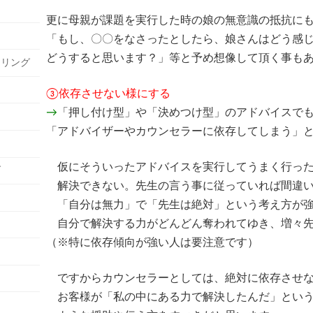
更に母親が課題を実行した時の娘の無意識の抵抗に
「もし、〇〇をなさったとしたら、娘さんはどう感
どうすると思います？」等と予め想像して頂く事も
セリング
③依存させない様にする
→
「押し付け型」や「決めつけ型」のアドバイスで
「アドバイザーやカウンセラーに依存してしまう」
仮にそういったアドバイスを実行してうまく行った
グ
解決できない。先生の言う事に従っていれば間違い
「自分は無力」で「先生は絶対」という考え方が強
自分で解決する力がどんどん奪われてゆき、増々
（※特に依存傾向が強い人は要注意です）
ですからカウンセラーとしては、絶対に依存させな
お客様が「私の中にある力で解決したんだ」とい