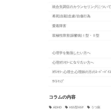
統合失調症のカウンセリングについ
希死(自殺)念慮/自傷行為
愛着障害
双極性障害(躁鬱病)Ⅰ型・Ⅱ型
心理学を勉強したい方へ
心理ｶｳﾝｾﾗｰになりたい方へ
ｶｳﾝｾﾗｰ,心理士,心理師の方のｽｰﾊﾟｰﾊﾞｲｽ
ｻｲﾄﾏｯﾌﾟ
コラムの内容
ADHD
HSS型HSP
うつ病