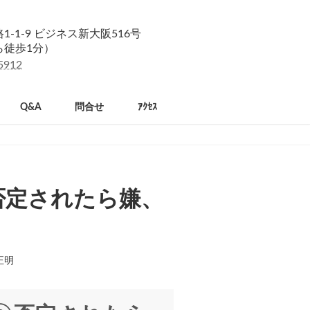
-1-9 ビジネス新大阪516号
ら徒歩1分）
5912
Q&A
問合せ
ｱｸｾｽ
③否定されたら嫌、
正明