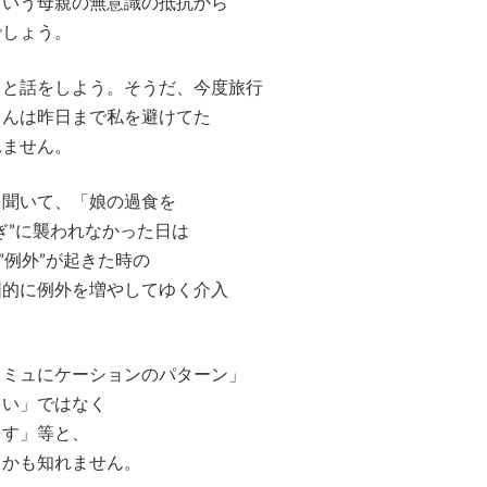
という母親の無意識の抵抗から
でしょう。
っと話をしよう。そうだ、今度旅行
さんは昨日まで私を避けてた
れません。
聞いて、「娘の過食を
ぎ”に襲われなかった日は
”例外”が起きた時の
図的に例外を増やしてゆく介入
コミュにケーションのパターン」
さい」ではなく
ます」等と、
るかも知れません。