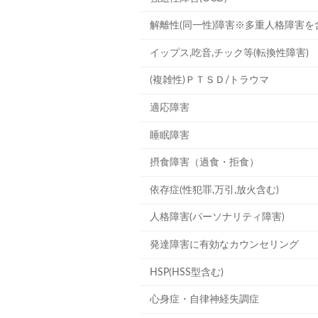
解離性(同一性)障害※多重人格障害を
イップス,吃音,チック等(転換性障害)
(複雑性)ＰＴＳＤ/トラウマ
適応障害
睡眠障害
摂食障害（過食・拒食）
依存症(性犯罪,万引,放火含む)
人格障害(パーソナリティ障害)
発達障害に有効なカウンセリング
HSP(HSS型含む)
心身症・自律神経失調症