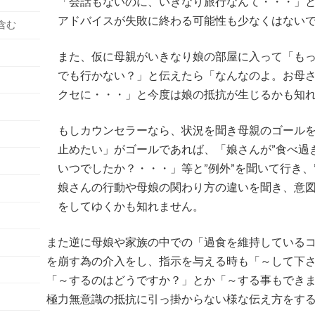
「会話もないのに、いきなり旅行なんて・・・」
アドバイスが失敗に終わる可能性も少なくはない
含む
また、仮に母親がいきなり娘の部屋に入って「も
でも行かない？」と伝えたら「なんなのよ。お母
クセに・・・」と今度は娘の抵抗が生じるかも知
もしカウンセラーなら、状況を聞き母親のゴールを
止めたい」がゴールであれば、「娘さんが”食べ過
いつでしたか？・・・」等と”例外”を聞いて行き、
娘さんの行動や母娘の関わり方の違いを聞き、意
をしてゆくかも知れません。
また逆に母娘や家族の中での「過食を維持している
を崩す為の介入をし、指示を与える時も「～して下
「～するのはどうですか？」とか「～する事もでき
極力無意識の抵抗に引っ掛からない様な伝え方をす