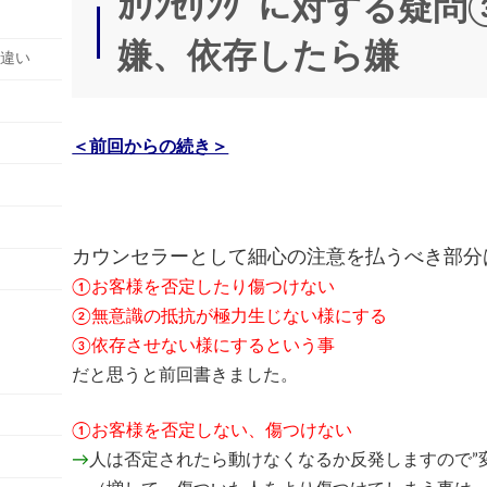
ｶｳﾝｾﾘﾝｸﾞに対する
時
:
嫌、依存したら嫌
の違い
＜前回からの続き＞
カウンセラーとして細心の注意を払うべき部分
①お客様を否定したり傷つけない
②無意識の抵抗が極力生じない様にする
③依存させない様にするという事
だと思うと前回書きました。
①お客様を否定しない、傷つけない
→
人は否定されたら動けなくなるか反発しますので”