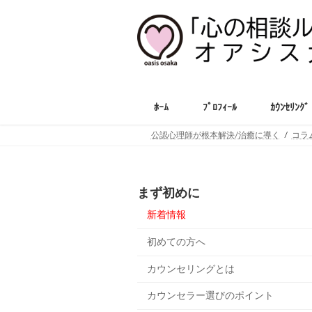
コ
ナ
ン
ビ
テ
ゲ
ン
ー
ツ
シ
へ
ョ
ス
ン
ﾎｰﾑ
ﾌﾟﾛﾌｨｰﾙ
ｶｳﾝｾﾘﾝｸﾞ
キ
に
ッ
移
公認心理師が根本解決/治癒に導く
コラ
プ
動
まず初めに
新着情報
初めての方へ
カウンセリングとは
カウンセラー選びのポイント