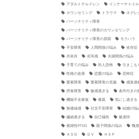
アダルトチルドレン
インナーチャイ
カウンセリング
トラウマ
ネグレ
パーソナリティ障害
パーソナリティ障害のカウンセリング
パーソナリティ障害の原因
モラハラ
不安障害
人間関係の悩み
依存症
共依存
劣等感
夫婦関係の悩み
子育ての悩み
対人恐怖
引きこも
性格の改善
恋愛の悩み
恐怖症
愛着障害
愛着障害の克服
感覚過
摂食障害
敏感過ぎる
条件付きの
機能不全家族
毒親
気にし過ぎる
無価値感
社交不安障害
結婚の悩
繊細過ぎる
自己犠牲
被虐待
複雑性PTSD
親子関係の悩み
醜
ＡＳＤ
ＤＶ
ＨＳＰ