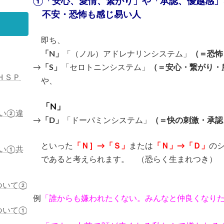
①「安心、愛情、繋がり」や「承認、優越感」
不安・恐怖も感じ易い人
即ち、
「N」
「（ノル）アドレナリンシステム」
（＝恐怖
→
「S」
「セロトニンシステム」
（＝安心・繋がり・
ＨＳＰ
や、
「N」
い②違
→
「D」
「ドーパミンシステム」
（＝快の刺激・承認
といった
「Ｎ］→「Ｓ」
または
「Ｎ」→「Ｄ」
の
い①共
であると考えられます。 （恐らく生まれつき）
ついて②
例
「誰からも嫌われたくない。みんなと仲良くなり
ついて①