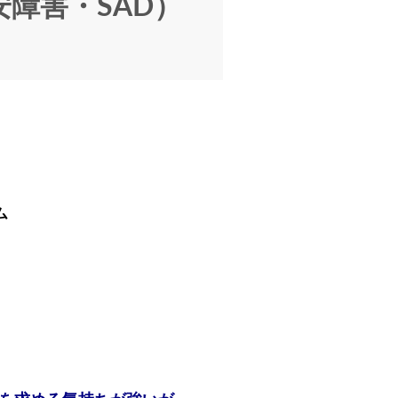
障害・SAD）
ム