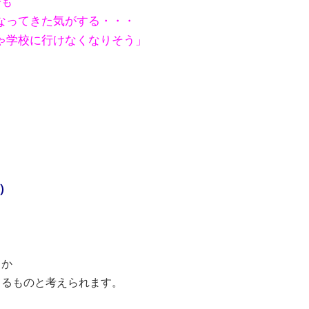
子も
ってきた気がする・・・
学校に行けなくなりそう」
）
とか
くるものと考えられます。