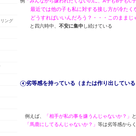
例
「みんなから嫌われたくないのに、A子もB子もC
最近では他の子も私に対する接し方が冷たくな
どうすればいいんだろう？・・・このままじゃ
セリング
と四六時中、
不安に集中
し続けている
グ
④劣等感を持っている（または作り出している
例えば、
「相手が私の事を嫌うんじゃないか？」
「馬鹿にしてるんじゃないか？」
等は劣等感から