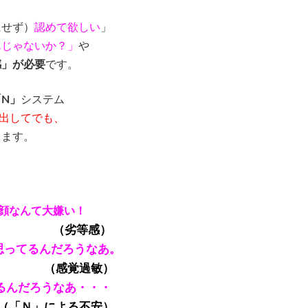
にせず）
認めて欲しい
」
んじゃないか？」
や
感」が必要
です。
「N」
システム
出してでも、
します。
顔なんて大嫌い！
感）
思ってるんだろうなあ。
敏）
るんだろうなあ・・・
る不安）