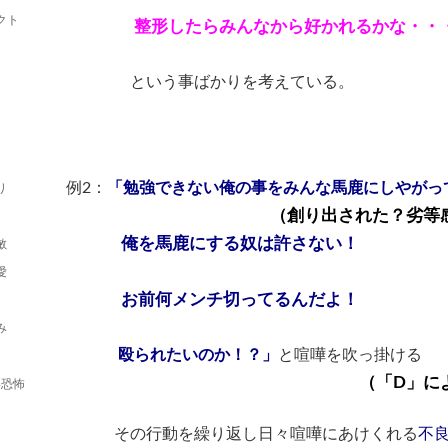
クト
整形したらみんなから好かれるかな・・
（「S」によ
という事ばかりを考えている。
（こだわりの
例2：
「勉強できない俺の事をみんな馬鹿にしやがっ
り
（創り出された？劣等感への集
俺を馬鹿にする奴は許さない！
敏
（「N」によ
愛
お前何メンチ切ってるんだよ！
（感覚過
み
殴られたいのか！？」
と喧嘩を吹っ掛ける
（「D」による優越感を
形恐怖
その行動を繰り返し日々喧嘩にあけくれる
不