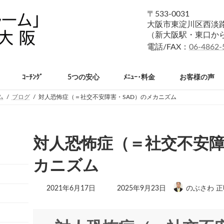
〒533-0031
大阪市東淀川区西淡路1
（新大阪駅・東口か
電話/FAX：
06-4862-
ｺｰﾁﾝｸﾞ
5つの安心
ﾒﾆｭｰ･料金
お客様の声
ム
ブログ
対人恐怖症（＝社交不安障害・SAD）のメカニズム
対人恐怖症（＝社交不安障
カニズム
最
2021年6月17日
2025年9月23日
のぶさわ 正
終
更
新
日