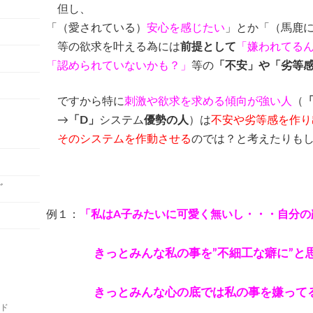
て
但し、
「（愛されている）
安心を感じたい
」とか「（馬鹿
等の欲求を叶える為には
前提として
「嫌われてる
「認められていないかも？」
等の
「不安」や「劣等
ですから特に
刺激や欲求を求める傾向が強い人
（
→
「D」
システム
優勢の人
）は
不安や劣等感を作り
そのシステムを作動させる
のでは？と考えたりも
ﾞ
例１：
「私はA子みたいに可愛く無いし・・・自分の
（劣等
きっとみんな私の事を”不細工な癖に”と
（感覚過
きっとみんな心の底では私の事を嫌って
ルド
（「Ｎ」によ