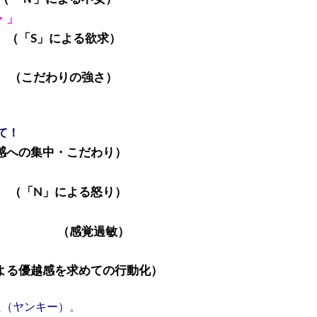
・」
る欲求）
強さ）
て！
中・こだわり）
る怒り）
敏）
求めての行動化）
良（ヤンキー）
。