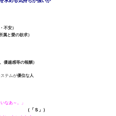
を求める気持ちが強いが
・不安）
所属と愛の欲求）
、優越感等の報酬）
システムが
優位な人
たいなあ～。」
（「Ｓ」）