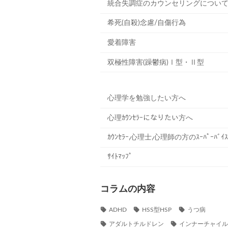
統合失調症のカウンセリングについ
希死(自殺)念慮/自傷行為
愛着障害
双極性障害(躁鬱病)Ⅰ型・Ⅱ型
心理学を勉強したい方へ
心理ｶｳﾝｾﾗｰになりたい方へ
ｶｳﾝｾﾗｰ,心理士,心理師の方のｽｰﾊﾟｰﾊﾞｲｽ
ｻｲﾄﾏｯﾌﾟ
コラムの内容
ADHD
HSS型HSP
うつ病
アダルトチルドレン
インナーチャイ