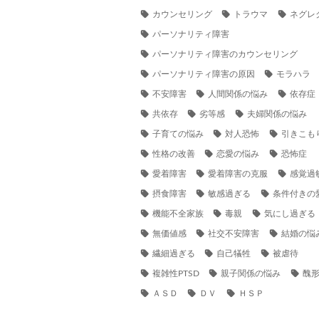
カウンセリング
トラウマ
ネグレ
パーソナリティ障害
パーソナリティ障害のカウンセリング
パーソナリティ障害の原因
モラハラ
不安障害
人間関係の悩み
依存症
共依存
劣等感
夫婦関係の悩み
子育ての悩み
対人恐怖
引きこも
性格の改善
恋愛の悩み
恐怖症
愛着障害
愛着障害の克服
感覚過
摂食障害
敏感過ぎる
条件付きの
機能不全家族
毒親
気にし過ぎる
無価値感
社交不安障害
結婚の悩
繊細過ぎる
自己犠牲
被虐待
複雑性PTSD
親子関係の悩み
醜
ＡＳＤ
ＤＶ
ＨＳＰ