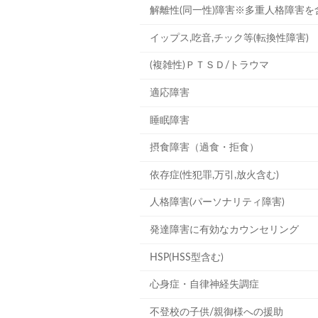
解離性(同一性)障害※多重人格障害を
イップス,吃音,チック等(転換性障害)
(複雑性)ＰＴＳＤ/トラウマ
適応障害
睡眠障害
摂食障害（過食・拒食）
依存症(性犯罪,万引,放火含む)
人格障害(パーソナリティ障害)
発達障害に有効なカウンセリング
HSP(HSS型含む)
心身症・自律神経失調症
不登校の子供/親御様への援助