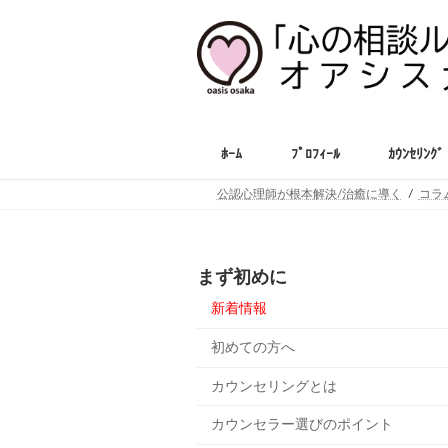
コ
ナ
ン
ビ
テ
ゲ
ン
ー
ツ
シ
へ
ョ
ス
ン
ﾎｰﾑ
ﾌﾟﾛﾌｨｰﾙ
ｶｳﾝｾﾘﾝｸﾞ
キ
に
ッ
移
公認心理師が根本解決/治癒に導く
コラ
プ
動
まず初めに
新着情報
初めての方へ
カウンセリングとは
カウンセラー選びのポイント