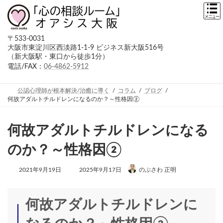
コ
ナ
ン
ビ
テ
ゲ
ン
ー
〒533-0031
ツ
シ
大阪市東淀川区西淡路1-1-9 ビジネス新大阪516号
へ
ョ
（新大阪駅・東口から徒歩1分）
ス
ン
キ
に
電話/FAX：
06-4862-5912
ッ
移
プ
動
公認心理師が根本解決/治癒に導く
コラム
ブログ
何故アダルトチルドレンになるのか？～性格因②
何故アダルトチルドレンになる
のか？～性格因②
最
2021年9月19日
2025年9月17日
のぶさわ 正明
終
更
新
日
何故アダルトチルドレンに
時
: