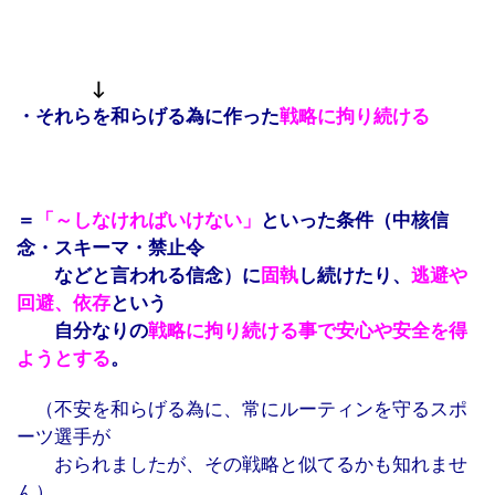
↓
・それらを和らげる為に作った
戦略に拘り続ける
＝
「～しなければいけない」
といった条件（中核信
念・スキーマ・禁止令
などと言われる信念）に
固執
し続けたり、
逃避や
回避、依存
という
自分なりの
戦略に拘り続ける事で安心や安全を得
ようとする
。
（不安を和らげる為に、常にルーティンを守るスポ
ーツ選手が
おられましたが、その戦略と似てるかも知れませ
ん）