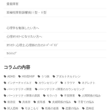
愛着障害
双極性障害(躁鬱病)Ⅰ型・Ⅱ型
心理学を勉強したい方へ
心理ｶｳﾝｾﾗｰになりたい方へ
ｶｳﾝｾﾗｰ,心理士,心理師の方のｽｰﾊﾟｰﾊﾞｲｽﾞ
ｻｲﾄﾏｯﾌﾟ
コラムの内容
ADHD
HSS型HSP
うつ病
アダルトチルドレン
インナーチャイルド
カウンセリング
トラウマ
ネグレクト
パーソナリティ障害
パーソナリティ障害のカウンセリング
パーソナリティ障害の原因
モラハラ
不安障害
人間関係の悩み
依存症
共依存
劣等感
夫婦関係の悩み
子育ての悩み
対人恐怖
引きこもり
性格の改善
恋愛の悩み
恐怖症