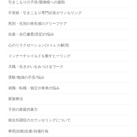
引きこもりの子供/親御様への援助
不登校・引きこもり専門出張カウンセリング
死別・生別の喪失感のグリーフケア
自責・自己嫌悪(否定)の悩み
心のリラクゼーション(ストレス解消)
インナーチャイルドを癒すヒーリング
天職・生きがいをみつけるワーク
受験/勉強の不安/悩み
就職・転職・独立や将来の悩み
家族療法
子供の家庭内暴力
統合失調症のカウンセリングについて
希死(自殺)念慮/自傷行為