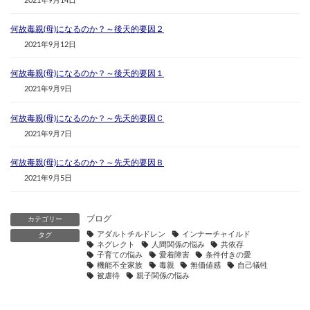
2021年9月14日
何故毒親(母)になるのか？～後天的要因２
2021年9月12日
何故毒親(母)になるのか？～後天的要因１
2021年9月9日
何故毒親(母)になるのか？～先天的要因Ｃ
2021年9月7日
何故毒親(母)になるのか？～先天的要因Ｂ
2021年9月5日
ブログ
カテゴリー
アダルトチルドレン
インナーチャイルド
タグ
ネグレクト
人間関係の悩み
共依存
子育ての悩み
愛着障害
条件付きの愛
機能不全家族
毒親
無価値感
自己犠牲
被虐待
親子関係の悩み