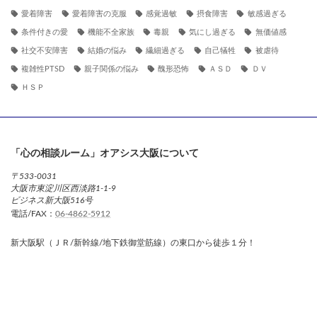
愛着障害
愛着障害の克服
感覚過敏
摂食障害
敏感過ぎる
条件付きの愛
機能不全家族
毒親
気にし過ぎる
無価値感
社交不安障害
結婚の悩み
繊細過ぎる
自己犠牲
被虐待
複雑性PTSD
親子関係の悩み
醜形恐怖
ＡＳＤ
ＤＶ
ＨＳＰ
「心の相談ルーム」オアシス大阪について
〒533-0031
大阪市東淀川区西淡路1-1-9
ビジネス新大阪516号
電話/FAX：
06-4862-5912
新大阪駅（ＪＲ/新幹線/地下鉄御堂筋線）の東口から徒歩１分！