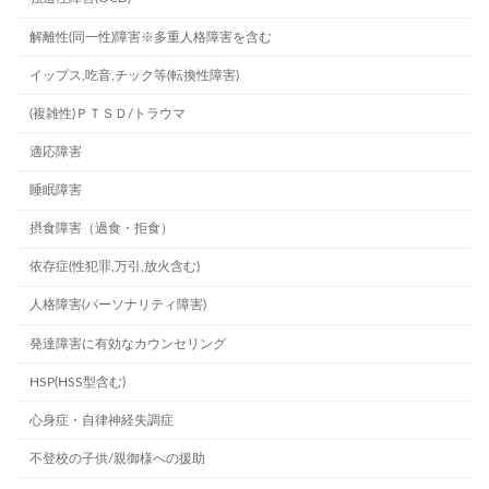
解離性(同一性)障害※多重人格障害を含む
イップス,吃音,チック等(転換性障害)
(複雑性)ＰＴＳＤ/トラウマ
適応障害
睡眠障害
摂食障害（過食・拒食）
依存症(性犯罪,万引,放火含む)
人格障害(パーソナリティ障害)
発達障害に有効なカウンセリング
HSP(HSS型含む)
心身症・自律神経失調症
不登校の子供/親御様への援助