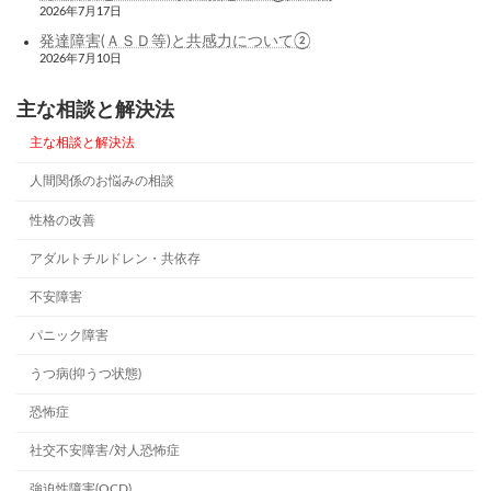
2026年7月17日
発達障害(ＡＳＤ等)と共感力について②
2026年7月10日
主な相談と解決法
主な相談と解決法
人間関係のお悩みの相談
性格の改善
アダルトチルドレン・共依存
不安障害
パニック障害
うつ病(抑うつ状態)
恐怖症
社交不安障害/対人恐怖症
強迫性障害(OCD)