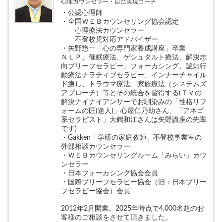
心理カウンセラー・自己実現コーチ
・公認心理師
・全国ＷＥＢカウンセリング協会認定
心理療法カウンセラー
不登校児対応アドバイザー
・矢野惣一「心の専門家養成講座」卒業
ＮＬＰ、催眠療法、ゲシュタルト療法、解決志
向ブリーフセラピー、フォーカシング、認知行
動療法ナラティブセラピー、インナーチャイル
ド癒し、トラウマ療法、家族療法（システムズ
アプローチ）等とその統合を習得する(ＴＶの
解決ナイナイアンサーでお馴染みの「性格リフ
ォームの匠(達人)」心屋仁乃助さん、「アネゴ
系セラピスト」大鶴和江さんは矢野講座の先輩
です)
・Gakken「学研の家庭教師」不登校事業室の
外部相談カウンセラー
・ＷＥＢカウンセリングルーム「みらい」カウ
ンセラー
・日本フォーカシング協会会員
・国際ブリーフセラピー協会（旧：日本ブリー
フセラピー協会）会員
2012年2月開業。2025年時点で4,000名超のお
客様のご相談をさせて頂きました。