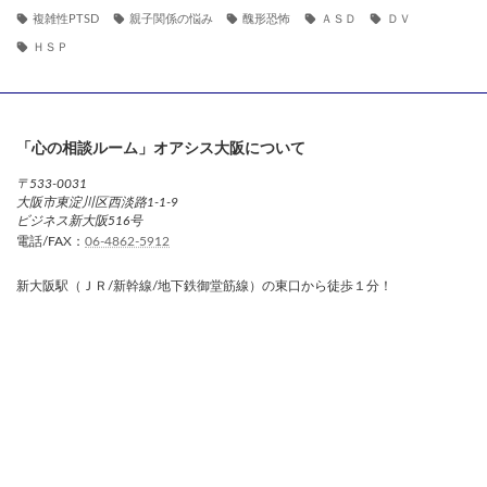
複雑性PTSD
親子関係の悩み
醜形恐怖
ＡＳＤ
ＤＶ
ＨＳＰ
「心の相談ルーム」オアシス大阪について
〒533-0031
大阪市東淀川区西淡路1-1-9
ビジネス新大阪516号
電話/FAX：
06-4862-5912
新大阪駅（ＪＲ/新幹線/地下鉄御堂筋線）の東口から徒歩１分！