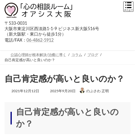
コ
ナ
ン
ビ
テ
ゲ
ン
ー
〒533-0031
ツ
シ
大阪市東淀川区西淡路1-1-9 ビジネス新大阪516号
へ
ョ
（新大阪駅・東口から徒歩1分）
ス
ン
キ
に
電話/FAX：
06-4862-5912
ッ
移
プ
動
公認心理師が根本解決/治癒に導く
コラム
ブログ
自己肯定感が高いと良いのか？
自己肯定感が高いと良いのか？
最
2021年12月12日
2025年9月20日
のぶさわ 正明
終
更
新
日
自己肯定感が高いと良いの
時
:
か？