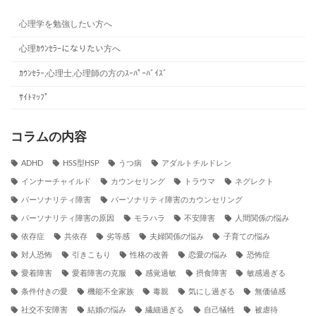
心理学を勉強したい方へ
心理ｶｳﾝｾﾗｰになりたい方へ
ｶｳﾝｾﾗｰ,心理士,心理師の方のｽｰﾊﾟｰﾊﾞｲｽﾞ
ｻｲﾄﾏｯﾌﾟ
コラムの内容
ADHD
HSS型HSP
うつ病
アダルトチルドレン
インナーチャイルド
カウンセリング
トラウマ
ネグレクト
パーソナリティ障害
パーソナリティ障害のカウンセリング
パーソナリティ障害の原因
モラハラ
不安障害
人間関係の悩み
依存症
共依存
劣等感
夫婦関係の悩み
子育ての悩み
対人恐怖
引きこもり
性格の改善
恋愛の悩み
恐怖症
愛着障害
愛着障害の克服
感覚過敏
摂食障害
敏感過ぎる
条件付きの愛
機能不全家族
毒親
気にし過ぎる
無価値感
社交不安障害
結婚の悩み
繊細過ぎる
自己犠牲
被虐待