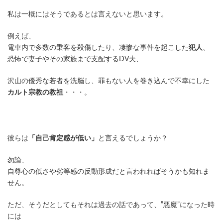
私は一概にはそうであるとは言えないと思います。
例えば、
電車内で多数の乗客を殺傷したり、凄惨な事件を起こした
犯人
、
恐怖で妻子やその家族まで支配するDV夫、
沢山の優秀な若者を洗脳し、罪もない人を巻き込んで不幸にした
カルト宗教の教祖
・・・。
彼らは
「自己肯定感が低い」
と言えるでしょうか？
勿論、
自尊心の低さや劣等感の反動形成だと言われればそうかも知れま
せん。
ただ、そうだとしてもそれは過去の話であって、”悪魔”になった時
には