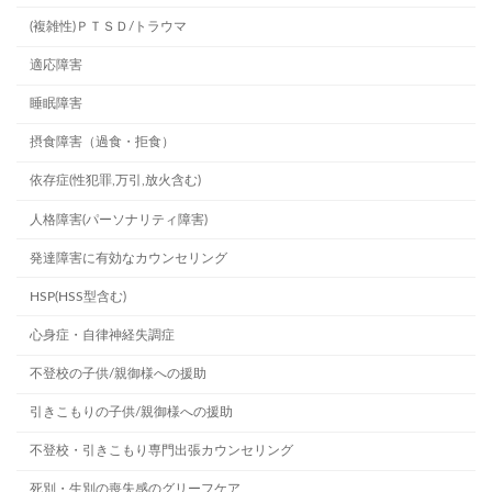
(複雑性)ＰＴＳＤ/トラウマ
適応障害
睡眠障害
摂食障害（過食・拒食）
依存症(性犯罪,万引,放火含む)
人格障害(パーソナリティ障害)
発達障害に有効なカウンセリング
HSP(HSS型含む)
心身症・自律神経失調症
不登校の子供/親御様への援助
引きこもりの子供/親御様への援助
不登校・引きこもり専門出張カウンセリング
死別・生別の喪失感のグリーフケア