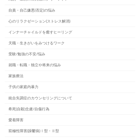
自責・自己嫌悪(否定)の悩み
心のリラクゼーション(ストレス解消)
インナーチャイルドを癒すヒーリング
天職・生きがいをみつけるワーク
受験/勉強の不安/悩み
就職・転職・独立や将来の悩み
家族療法
子供の家庭内暴力
統合失調症のカウンセリングについて
希死(自殺)念慮/自傷行為
愛着障害
双極性障害(躁鬱病)Ⅰ型・Ⅱ型