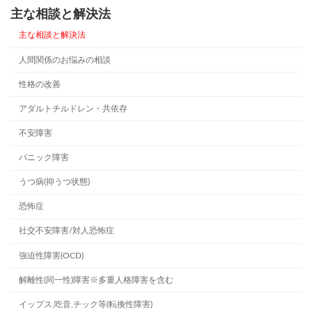
主な相談と解決法
主な相談と解決法
人間関係のお悩みの相談
性格の改善
アダルトチルドレン・共依存
不安障害
パニック障害
うつ病(抑うつ状態)
恐怖症
社交不安障害/対人恐怖症
強迫性障害(OCD)
解離性(同一性)障害※多重人格障害を含む
イップス,吃音,チック等(転換性障害)