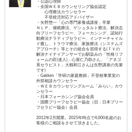
・公認心理師
・全国ＷＥＢカウンセリング協会認定
心理療法カウンセラー
不登校児対応アドバイザー
・矢野惣一「心の専門家養成講座」卒業
ＮＬＰ、催眠療法、ゲシュタルト療法、解決志
向ブリーフセラピー、フォーカシング、認知行
動療法ナラティブセラピー、インナーチャイル
ド癒し、トラウマ療法、家族療法（システムズ
アプローチ）等とその統合を習得する(ＴＶの
解決ナイナイアンサーでお馴染みの「性格リフ
ォームの匠(達人)」心屋仁乃助さん、「アネゴ
系セラピスト」大鶴和江さんは矢野講座の先輩
です)
・Gakken「学研の家庭教師」不登校事業室の
外部相談カウンセラー
・ＷＥＢカウンセリングルーム「みらい」カウ
ンセラー
・日本フォーカシング協会会員
・国際ブリーフセラピー協会（旧：日本ブリー
フセラピー協会）会員
2012年2月開業。2025年時点で4,000名超のお
客様のご相談をさせて頂きました。