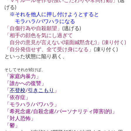
「マイルールを作る(強いこだわりや常同行動)」
(逃
げる)
※それを他人に押し付けようとすると
モラハラ/パワハラになる
「自傷行為や自殺願望」
(逃げる)
「相手の顔色を気にし過ぎて
自分の意見が言えない(場面緘黙含む)」(凍り付く)
「自分発信せず、全て受け身になる」
(凍り付く)
といった状態に陥り易く、
そしてそれが続けば、
「家庭内暴力」
「誰かへの復讐」
「
不登校
/
引きこもり
」
「依存症」
「モラハラ/パワハラ」
「希死念慮/自殺念慮/パーソナリティ障害(的)」
「対人恐怖」
「鬱」