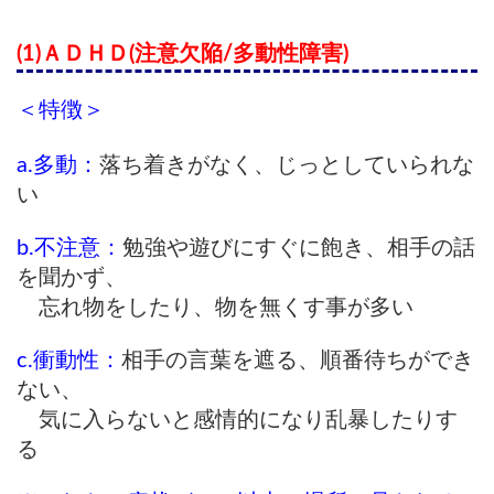
(1)ＡＤＨＤ(注意欠陥/多動性障害)
＜特徴＞
a.多動：
落ち着きがなく、じっとしていられな
い
b.
不注意：
勉強や遊びにすぐに飽き、相手の話
を聞かず、
忘れ物をしたり、
物を無くす事が多い
c.
衝動性：
相手の言葉を遮る、順番待ちができ
ない、
気に入らないと感情的に
なり乱暴したりす
る