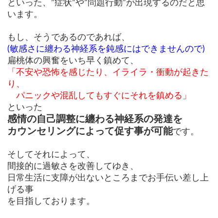
といった、”症状”や”問題行動”が出現するのだと思
います。
もし、そうであるのであれば、
(敏感さに纏わる神経系を鈍感にはできませんので)
扁桃体の興奮をいち早く鎮めて、
「不安や恐怖を感じたり、イライラ・衝動が起きた
り、
パニックや混乱しても
すぐにそれを鎮める」
といった
感情の自己調整に纏わる神経系の発達を
カウンセリングによって促す事が可能
です。
そしてそれによって、
間接的に過敏さを改善してゆき、
日常生活に
支障が出ないところまでお手伝い差し上
げる事
を目指しております。