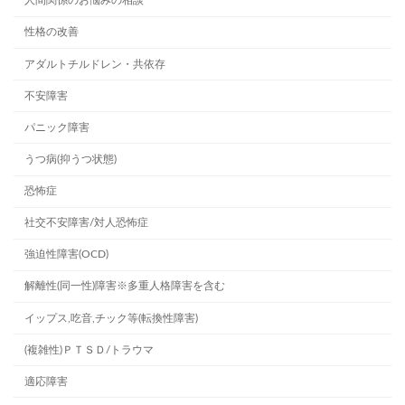
人間関係のお悩みの相談
性格の改善
アダルトチルドレン・共依存
不安障害
パニック障害
うつ病(抑うつ状態)
恐怖症
社交不安障害/対人恐怖症
強迫性障害(OCD)
解離性(同一性)障害※多重人格障害を含む
イップス,吃音,チック等(転換性障害)
(複雑性)ＰＴＳＤ/トラウマ
適応障害