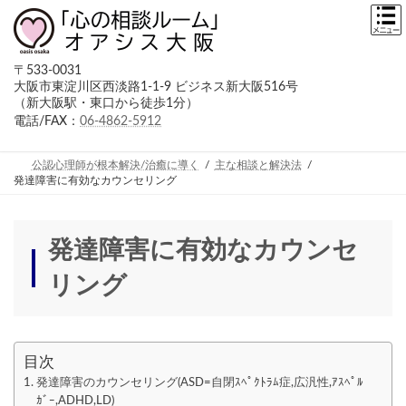
コ
ナ
ン
ビ
テ
ゲ
ン
ー
〒533-0031
ツ
シ
大阪市東淀川区西淡路1-1-9 ビジネス新大阪516号
へ
ョ
（新大阪駅・東口から徒歩1分）
ス
ン
キ
に
電話/FAX：
06-4862-5912
ッ
移
プ
動
公認心理師が根本解決/治癒に導く
主な相談と解決法
発達障害に有効なカウンセリング
発達障害に有効なカウンセ
リング
目次
発達障害のカウンセリング(ASD=自閉ｽﾍﾟｸﾄﾗﾑ症,広汎性,ｱｽﾍﾟﾙ
ｶﾞｰ,ADHD,LD)