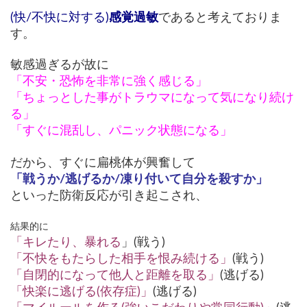
(快/不快に対する)
感覚過敏
であると考えておりま
す。
敏感過ぎるが故に
「不安・恐怖を非常に強く感じる」
「ちょっとした事がトラウマになって気になり続け
る」
「すぐに混乱し、パニック状態になる」
だから、すぐに扁桃体が興奮して
「戦うか/逃げるか/凍り付いて自分を殺すか」
といった防衛反応が引き起こされ、
結果的に
「キレたり、暴れる
」(戦う)
「不快をもたらした相手を恨み続ける」
(戦う)
「自閉的になって他人と距
離を取る」
(逃げる)
「快楽に逃げる(依存症)」
(逃げる)