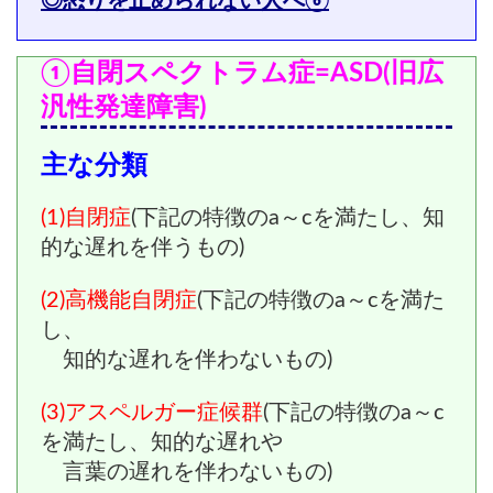
◎怒りを止められない人へ⑥
①自閉スペクトラム症=ASD(旧広
汎性発達障害)
主な分類
(1)自閉症
(下記の特徴のa～cを満たし、知
的な遅れを伴うもの)
(2)高機能自閉症
(下記の特徴のa～cを満た
し、
知的な遅れを伴わないもの)
(3)アスペルガー症候群
(下記の特徴のa～c
を満たし、知的な遅れや
言葉の遅れを
伴わないもの)