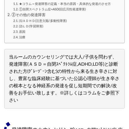
★コラム＝発達障害の定義・本当の原因・具体的な発達のさせ方
①自閉スペクトラム症=ASD(旧広汎性発達障害)
②その他の発達障害
(1)ＡＤＨＤ(注意欠陥/多動性障害)
(2)ＬＤ(学習障害)
原因
治療
当ルームのカウンセリングでは大人/子供を問わず、
発達障害(ＡＳＤ＝自閉ｽﾍﾟｸﾄﾗﾑ症,ADHD,LD等)と診断
された方(ｸﾞﾚｰｿﾞｰﾝ含む)の特性から来る生き辛さに対
し、豊富な臨床経験に基づいた公認心理師が生き辛さ
の根本となる神経系の発達を促し短期間での解決/改
善をお手伝い致します。※詳しくはコラムをご参照下
さい