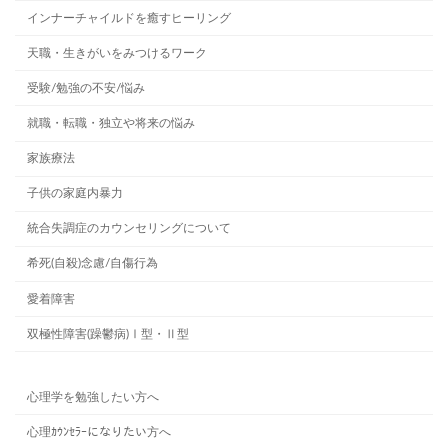
インナーチャイルドを癒すヒーリング
天職・生きがいをみつけるワーク
受験/勉強の不安/悩み
就職・転職・独立や将来の悩み
家族療法
子供の家庭内暴力
統合失調症のカウンセリングについて
希死(自殺)念慮/自傷行為
愛着障害
双極性障害(躁鬱病)Ⅰ型・Ⅱ型
心理学を勉強したい方へ
心理ｶｳﾝｾﾗｰになりたい方へ