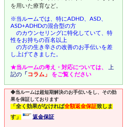
を用いた療育など。
※当ルームでは、特にADHD、ASD、
ASD+ADHDの混合型の方
のカウンセリングに特化していて、特
性をお持ちの百名以上
の方の
生き辛さの改善のお手伝いを差
し上げてきました。
★当ルームの考え・対応については、
上
記の
「
コラム」
をご覧ください
◆当ルームは超短期解決のお手伝いをし、その効
果を保証しております
「全く効果がなければ
全額返金保証
致しま
す」
返金保証