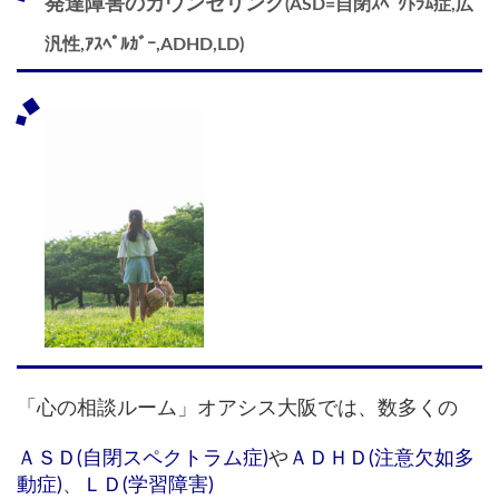
発達障害のカウンセリング
(ASD=自閉ｽﾍﾟｸﾄﾗﾑ症,広
汎性,ｱｽﾍﾟﾙｶﾞｰ,ADHD,LD)
「心の相談ルーム」オアシス大阪では、数多くの
ＡＳＤ(自閉スペクトラム症)
や
ＡＤＨＤ(注意欠如多
動症)
、
ＬＤ(学習障害)