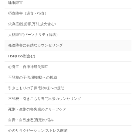
睡眠障害
摂食障害（過食・拒食）
依存症(性犯罪,万引,放火含む)
人格障害(パーソナリティ障害)
発達障害に有効なカウンセリング
HSP(HSS型含む)
心身症・自律神経失調症
不登校の子供/親御様への援助
引きこもりの子供/親御様への援助
不登校・引きこもり専門出張カウンセリング
死別・生別の喪失感のグリーフケア
自責・自己嫌悪(否定)の悩み
心のリラクゼーション(ストレス解消)