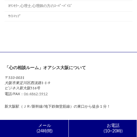
ｶｳﾝｾﾗｰ,心理士,心理師の方のｽｰﾊﾟｰﾊﾞｲｽﾞ
ｻｲﾄﾏｯﾌﾟ
「心の相談ルーム」オアシス大阪について
〒533-0031
大阪市東淀川区西淡路1-1-9
ビジネス新大阪516号
電話/FAX：
06-4862-5912
新大阪駅（ＪＲ/新幹線/地下鉄御堂筋線）の東口から徒歩１分！
メール
お電話
(24時間)
(10~20時)