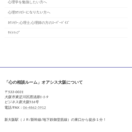
心理学を勉強したい方へ
心理ｶｳﾝｾﾗｰになりたい方へ
ｶｳﾝｾﾗｰ,心理士,心理師の方のｽｰﾊﾟｰﾊﾞｲｽﾞ
ｻｲﾄﾏｯﾌﾟ
「心の相談ルーム」オアシス大阪について
〒533-0031
大阪市東淀川区西淡路1-1-9
ビジネス新大阪516号
電話/FAX：
06-4862-5912
新大阪駅（ＪＲ/新幹線/地下鉄御堂筋線）の東口から徒歩１分！