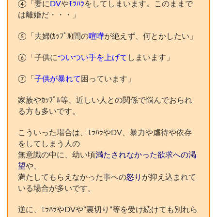
④「妻に
DV
や
ﾓﾗﾊﾗ
をしてしまいます。このままで
は離婚だ・・・」
⑤「夫婦(ｶｯﾌﾟﾙ)間の
喧嘩
が絶えず、何とかしたい」
⑥「子供に
ついつい手を上げて
しまいます」
⑦「
子供が暴れて
困っています」
家族やｶｯﾌﾟﾙ等、近しい人との関係で悩んでおられ
る方も多いです。
こういった場合は、ﾓﾗﾊﾗやDV、暴力や虐待や依存
をしてしまう人の
無意識の中に、幼い頃
満たされなかった欲求への渇
望
や、
満たしてもらえなかった事への
怒り
が抑え込まれて
いる場合が多いです。
逆に、ﾓﾗﾊﾗやDVや”裏切り”等を受け続けても別れら