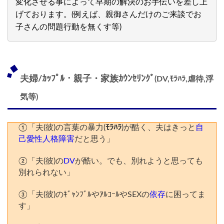
変化させる事によって早期の解決のお手伝いを差し上
げております。(例えば、親御さんだけのご来談でお
子さんの問題行動を無くす等)
夫婦/ｶｯﾌﾟﾙ・親子・家族ｶｳﾝｾﾘﾝｸﾞ
(DV,ﾓﾗﾊﾗ,虐待,浮
気等)
①「夫(彼)の言葉の暴力(
ﾓﾗﾊﾗ
)が酷く、夫はきっと
自
己愛性人格障害
だと思う」
②「夫(彼)の
DV
が酷い。でも、別れようと思っても
別れられない」
③「夫(彼)のｷﾞｬﾝﾌﾞﾙやｱﾙｺｰﾙやSEXの
依存
に困ってま
す」