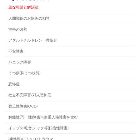
主な相談と解決法
人間関係のお悩みの相談
性格の改善
アダルトチルドレン・共依存
不安障害
パニック障害
うつ病(抑うつ状態)
恐怖症
社交不安障害/対人恐怖症
強迫性障害(OCD)
解離性(同一性)障害※多重人格障害を含む
イップス,吃音,チック等(転換性障害)
(複雑性)ＰＴＳＤ/トラウマ