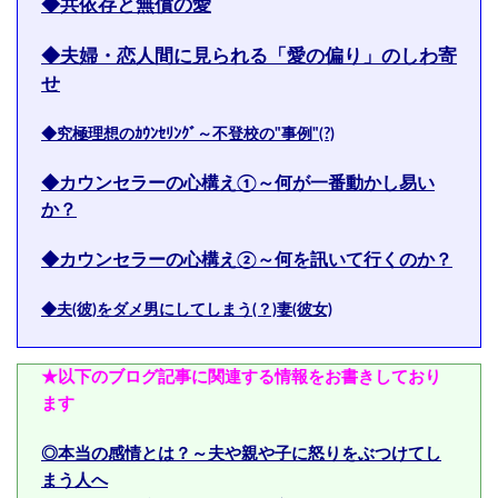
◆共依存と無償の愛
◆夫婦・恋人間に見られる「愛の偏り」のしわ寄
せ
◆究極理想のｶｳﾝｾﾘﾝｸﾞ～不登校の"事例"(?)
◆カウンセラーの心構え①～何が一番動かし易い
か？
◆カウンセラーの心構え②～何を訊いて行くのか？
◆夫(彼)をダメ男にしてしまう(？)妻(彼女)
★以下のブログ記事に関連する情報をお書きしており
ます
◎本当の感情とは？～夫や親や子に怒りをぶつけてし
まう人へ