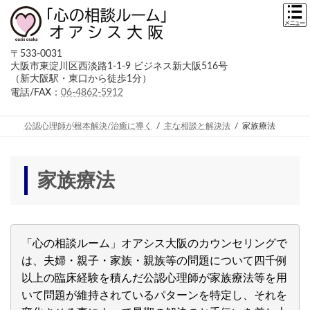
コ
ナ
ン
ビ
テ
ゲ
ン
ー
〒533-0031
ツ
シ
大阪市東淀川区西淡路1-1-9 ビジネス新大阪516号
へ
ョ
（新大阪駅・東口から徒歩1分）
ス
ン
キ
に
電話/FAX：
06-4862-5912
ッ
移
プ
動
公認心理師が根本解決/治癒に導く
主な相談と解決法
家族療法
家族療法
「心の相談ルーム」オアシス大阪のカウンセリングで
は、夫婦・親子・家族・親族等の問題について四千例
以上の臨床経験を積んだ公認心理師が家族療法等を用
いて問題が維持されているパターンを特定し、それを