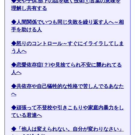
◆夫や子供,部下の話を聴く技術①言葉の意味を
理解し共有する
◆人間関係でいつも同じ失敗を繰り返す人へ～相
手を助ける人
◆怒りのコントロール～すぐにイライラしてしま
う人へ
◆恋愛依存症(？)や見捨てられ不安に襲われてる
人へ
◆共依存や自己犠牲的な性格で苦しんでるあなた
へ
◆頑張って不登校や引きこもりや家庭内暴力をし
ている君達へ
◆「他人は変えられない。自分が変わりなさい」