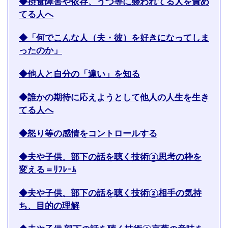
◆摂食障害や依存、うつ等に襲われてる人を責め
てる人へ
◆「何でこんな人（夫・彼）を好きになってしま
ったのか」
◆他人と自分の「違い」を知る
◆誰かの期待に応えようとして他人の人生を生き
てる人へ
◆怒り等の感情をコントロールする
◆夫や子供、部下の話を聴く技術③思考の枠を
変える＝ﾘﾌﾚｰﾑ
◆夫や子供、部下の話を聴く技術②相手の気持
ち、目的の理解