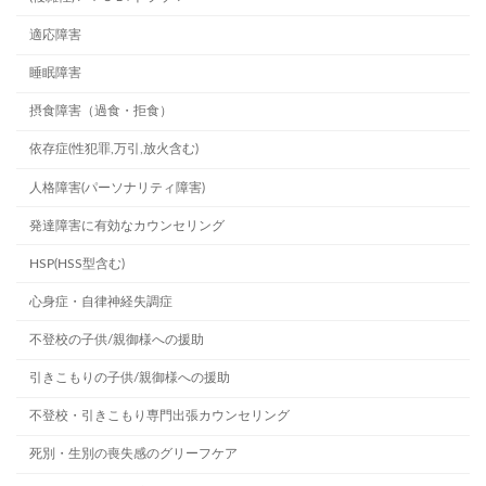
適応障害
睡眠障害
摂食障害（過食・拒食）
依存症(性犯罪,万引,放火含む)
人格障害(パーソナリティ障害)
発達障害に有効なカウンセリング
HSP(HSS型含む)
心身症・自律神経失調症
不登校の子供/親御様への援助
引きこもりの子供/親御様への援助
不登校・引きこもり専門出張カウンセリング
死別・生別の喪失感のグリーフケア