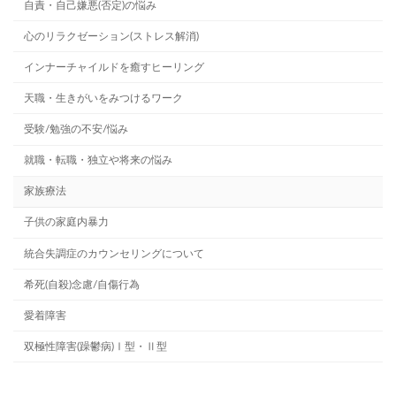
自責・自己嫌悪(否定)の悩み
心のリラクゼーション(ストレス解消)
インナーチャイルドを癒すヒーリング
天職・生きがいをみつけるワーク
受験/勉強の不安/悩み
就職・転職・独立や将来の悩み
家族療法
子供の家庭内暴力
統合失調症のカウンセリングについて
希死(自殺)念慮/自傷行為
愛着障害
双極性障害(躁鬱病)Ⅰ型・Ⅱ型