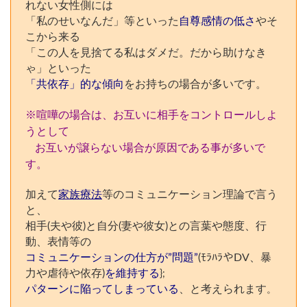
れない女性側には
「私のせいなんだ」等といった
自尊感情の低さ
やそ
こから来る
「この人を見捨てる私はダメだ。だから助けなき
ゃ」といった
「共依存」的な傾向
をお持ちの場合が多いです。
※喧嘩の場合は、お互いに相手をコントロールしよ
うとして
お互いが譲らない場合が原因である事が多いで
す。
加えて
家族療法
等のコミュニケーション理論で言う
と、
相手(夫や彼)と自分(妻や彼女)との言葉や態度、行
動、表情等の
コミュニケーションの仕方が”問題”
(ﾓﾗﾊﾗやDV、暴
力や虐待や依存)
を維持する
};
パターンに陥ってしまっている
、と考えられます
。