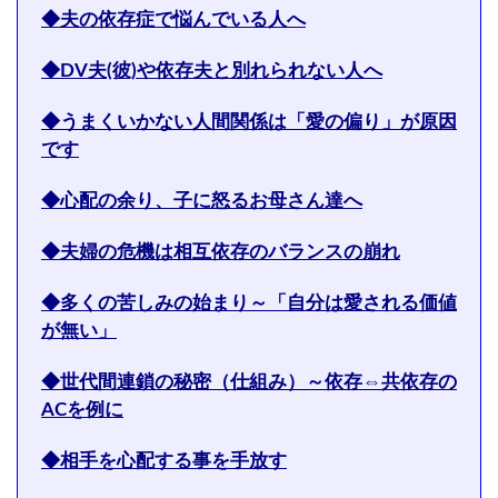
◆夫の依存症で悩んでいる人へ
◆DV夫(彼)や依存夫と別れられない人へ
◆うまくいかない人間関係は「愛の偏り」が原因
です
◆心配の余り、子に怒るお母さん達へ
◆夫婦の危機は相互依存のバランスの崩れ
◆多くの苦しみの始まり～「自分は愛される価値
が無い」
◆世代間連鎖の秘密（仕組み）～依存⇔共依存の
ACを例に
◆相手を心配する事を手放す