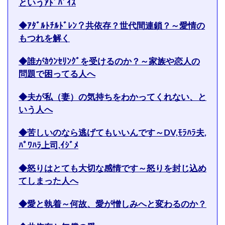
というｱﾄﾞﾊﾞｲｽ
◆ｱﾀﾞﾙﾄﾁﾙﾄﾞﾚﾝ？共依存？世代間連鎖？～愛情の
もつれを解く
◆誰がｶｳﾝｾﾘﾝｸﾞを受けるのか？～家族や恋人の
問題で困ってる人へ
◆夫が私（妻）の気持ちをわかってくれない、と
いう人へ
◆苦しいのなら逃げてもいいんです～DV,ﾓﾗﾊﾗ夫,
ﾊﾟﾜﾊﾗ上司,ｲｼﾞﾒ
◆怒りはとても大切な感情です～怒りを封じ込め
てしまった人へ
◆愛と執着～何故、愛が憎しみへと変わるのか？