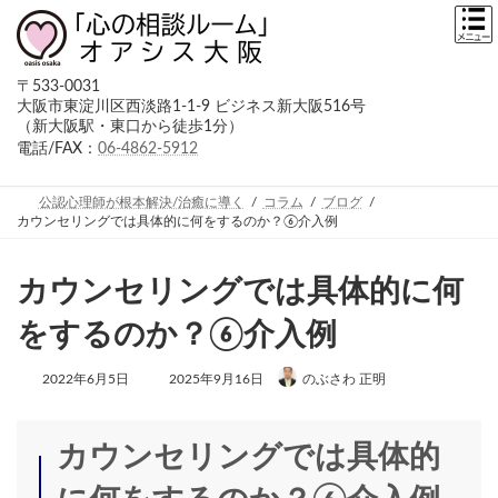
コ
ナ
ン
ビ
テ
ゲ
ン
ー
〒533-0031
ツ
シ
大阪市東淀川区西淡路1-1-9 ビジネス新大阪516号
へ
ョ
（新大阪駅・東口から徒歩1分）
ス
ン
キ
に
電話/FAX：
06-4862-5912
ッ
移
プ
動
公認心理師が根本解決/治癒に導く
コラム
ブログ
カウンセリングでは具体的に何をするのか？⑥介入例
カウンセリングでは具体的に何
をするのか？⑥介入例
最
2022年6月5日
2025年9月16日
のぶさわ 正明
終
更
新
日
カウンセリングでは具体的
時
: