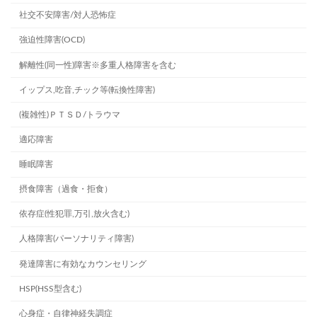
社交不安障害/対人恐怖症
強迫性障害(OCD)
解離性(同一性)障害※多重人格障害を含む
イップス,吃音,チック等(転換性障害)
(複雑性)ＰＴＳＤ/トラウマ
適応障害
睡眠障害
摂食障害（過食・拒食）
依存症(性犯罪,万引,放火含む)
人格障害(パーソナリティ障害)
発達障害に有効なカウンセリング
HSP(HSS型含む)
心身症・自律神経失調症