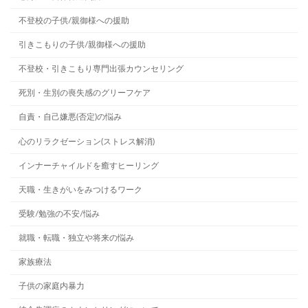
不登校の子供/親御様への援助
引きこもりの子供/親御様への援助
不登校・引きこもり専門出張カウンセリング
死別・生別の喪失感のグリーフケア
自責・自己嫌悪(否定)の悩み
心のリラクゼーション(ストレス解消)
インナーチャイルドを癒すヒーリング
天職・生きがいをみつけるワーク
受験/勉強の不安/悩み
就職・転職・独立や将来の悩み
家族療法
子供の家庭内暴力