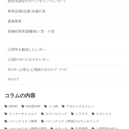
統合失調症のカウンセリングについて
希死(自殺)念慮/自傷行為
愛着障害
双極性障害(躁鬱病)Ⅰ型・Ⅱ型
心理学を勉強したい方へ
心理ｶｳﾝｾﾗｰになりたい方へ
ｶｳﾝｾﾗｰ,心理士,心理師の方のｽｰﾊﾟｰﾊﾞｲｽﾞ
ｻｲﾄﾏｯﾌﾟ
コラムの内容
ADHD
HSS型HSP
うつ病
アダルトチルドレン
インナーチャイルド
カウンセリング
トラウマ
ネグレクト
パーソナリティ障害
パーソナリティ障害のカウンセリング