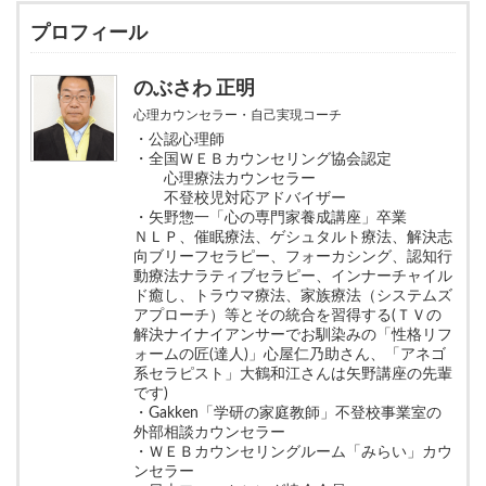
プロフィール
のぶさわ 正明
心理カウンセラー・自己実現コーチ
・公認心理師
・全国ＷＥＢカウンセリング協会認定
心理療法カウンセラー
不登校児対応アドバイザー
・矢野惣一「心の専門家養成講座」卒業
ＮＬＰ、催眠療法、ゲシュタルト療法、解決志
向ブリーフセラピー、フォーカシング、認知行
動療法ナラティブセラピー、インナーチャイル
ド癒し、トラウマ療法、家族療法（システムズ
アプローチ）等とその統合を習得する(ＴＶの
解決ナイナイアンサーでお馴染みの「性格リフ
ォームの匠(達人)」心屋仁乃助さん、「アネゴ
系セラピスト」大鶴和江さんは矢野講座の先輩
です)
・Gakken「学研の家庭教師」不登校事業室の
外部相談カウンセラー
・ＷＥＢカウンセリングルーム「みらい」カウ
ンセラー