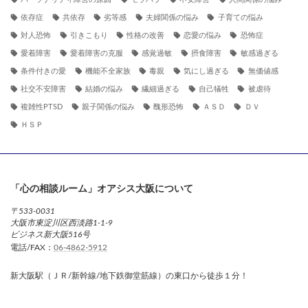
パーソナリティ障害の原因
モラハラ
不安障害
人間関係の悩み
依存症
共依存
劣等感
夫婦関係の悩み
子育ての悩み
対人恐怖
引きこもり
性格の改善
恋愛の悩み
恐怖症
愛着障害
愛着障害の克服
感覚過敏
摂食障害
敏感過ぎる
条件付きの愛
機能不全家族
毒親
気にし過ぎる
無価値感
社交不安障害
結婚の悩み
繊細過ぎる
自己犠牲
被虐待
複雑性PTSD
親子関係の悩み
醜形恐怖
ＡＳＤ
ＤＶ
ＨＳＰ
「心の相談ルーム」オアシス大阪について
〒533-0031
大阪市東淀川区西淡路1-1-9
ビジネス新大阪516号
電話/FAX：
06-4862-5912
新大阪駅（ＪＲ/新幹線/地下鉄御堂筋線）の東口から徒歩１分！