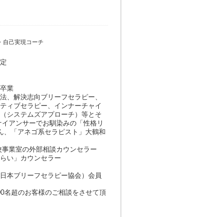
・自己実現コーチ
認定
」卒業
療法、解決志向ブリーフセラピー、
ラティブセラピー、インナーチャイ
法（システムズアプローチ）等とそ
ナイアンサーでお馴染みの「性格リ
さん、「アネゴ系セラピスト」大鶴和
登校事業室の外部相談カウンセラー
みらい」カウンセラー
：日本ブリーフセラピー協会）会員
,000名超のお客様のご相談をさせて頂