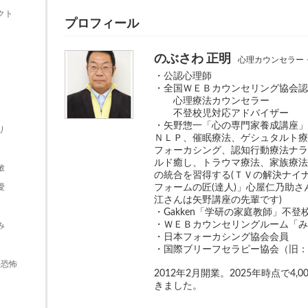
クト
プロフィール
のぶさわ 正明
心理カウンセラー
・公認心理師
・全国ＷＥＢカウンセリング協会
心理療法カウンセラー
不登校児対応アドバイザー
・矢野惣一「心の専門家養成講座
り
ＮＬＰ、催眠療法、ゲシュタルト
フォーカシング、認知行動療法ナ
ルド癒し、トラウマ療法、家族療
敏
の統合を習得する(ＴＶの解決ナイ
愛
フォームの匠(達人)」心屋仁乃助
江さんは矢野講座の先輩です)
・Gakken「学研の家庭教師」不
・ＷＥＢカウンセリングルーム「
み
・日本フォーカシング協会会員
・国際ブリーフセラピー協会（旧
形恐怖
2012年2月開業。2025年時点で4
きました。