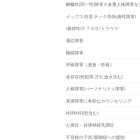
解離性(同一性)障害※多重人格障害を
イップス,吃音,チック等(転換性障害)
(複雑性)ＰＴＳＤ/トラウマ
適応障害
睡眠障害
摂食障害（過食・拒食）
依存症(性犯罪,万引,放火含む)
人格障害(パーソナリティ障害)
発達障害に有効なカウンセリング
HSP(HSS型含む)
心身症・自律神経失調症
不登校の子供/親御様への援助