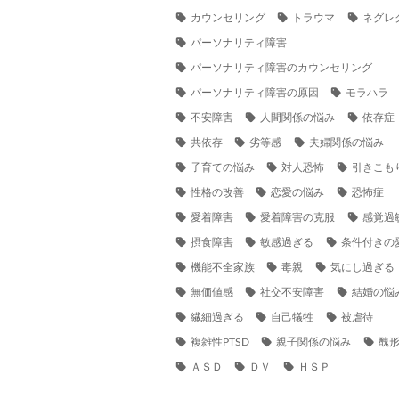
カウンセリング
トラウマ
ネグレ
パーソナリティ障害
パーソナリティ障害のカウンセリング
パーソナリティ障害の原因
モラハラ
不安障害
人間関係の悩み
依存症
共依存
劣等感
夫婦関係の悩み
子育ての悩み
対人恐怖
引きこも
性格の改善
恋愛の悩み
恐怖症
愛着障害
愛着障害の克服
感覚過
摂食障害
敏感過ぎる
条件付きの
機能不全家族
毒親
気にし過ぎる
無価値感
社交不安障害
結婚の悩
繊細過ぎる
自己犠牲
被虐待
複雑性PTSD
親子関係の悩み
醜
ＡＳＤ
ＤＶ
ＨＳＰ