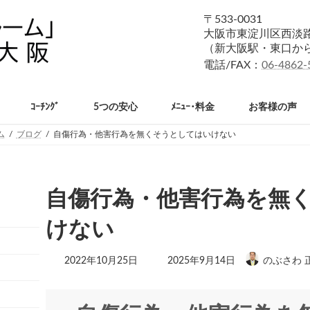
〒533-0031
大阪市東淀川区西淡路1
（新大阪駅・東口か
電話/FAX：
06-4862-
ｺｰﾁﾝｸﾞ
5つの安心
ﾒﾆｭｰ･料金
お客様の声
ム
ブログ
自傷行為・他害行為を無くそうとしてはいけない
自傷行為・他害行為を無
けない
最
2022年10月25日
2025年9月14日
のぶさわ 
終
更
新
日