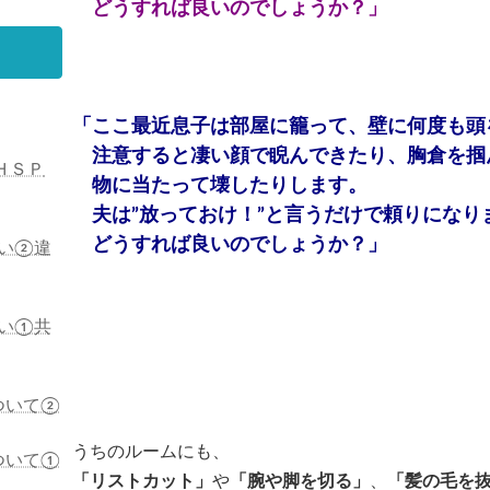
どうすれば良いのでしょうか？」
「ここ最近息子は部屋に籠って、壁に何度も頭
注意すると凄い顔で睨んできたり、胸倉を掴
ＨＳＰ
物に当たって壊したりします。
夫は”放っておけ！”と言うだけで頼りになり
どうすれば良いのでしょうか？」
い②違
い①共
ついて②
うちのルームにも、
ついて①
「リストカット」
や
「腕や脚を切る」
、
「髪の毛を