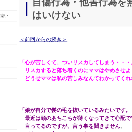
自傷行為・他害行為を
時
:
はいけない
の違い
＜前回からの続き＞
「心が苦しくて、ついリスカしてしまう・・・
リスカすると落ち着くのにママはやめさせよ
どうせママは私の苦しみなんてわかってくれ
「娘が自分で髪の毛を抜いているみたいです。
最近は頭のあちこちが薄くなってきて心配で”
言ってるのですが、言う事を聞きません
。