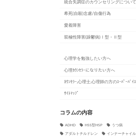
統合失調症のカウンセリングについ
希死(自殺)念慮/自傷行為
愛着障害
双極性障害(躁鬱病)Ⅰ型・Ⅱ型
心理学を勉強したい方へ
心理ｶｳﾝｾﾗｰになりたい方へ
ｶｳﾝｾﾗｰ,心理士,心理師の方のｽｰﾊﾟｰﾊﾞｲｽ
ｻｲﾄﾏｯﾌﾟ
コラムの内容
ADHD
HSS型HSP
うつ病
アダルトチルドレン
インナーチャイ