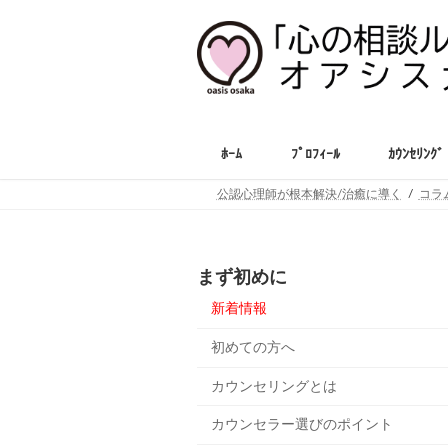
コ
ナ
ン
ビ
テ
ゲ
ン
ー
ツ
シ
へ
ョ
ス
ン
ﾎｰﾑ
ﾌﾟﾛﾌｨｰﾙ
ｶｳﾝｾﾘﾝｸﾞ
キ
に
ッ
移
公認心理師が根本解決/治癒に導く
コラ
プ
動
まず初めに
新着情報
初めての方へ
カウンセリングとは
カウンセラー選びのポイント