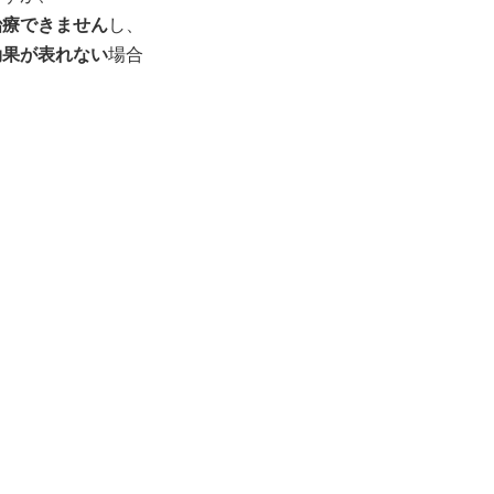
治療できません
し、
効果が表れない
場合