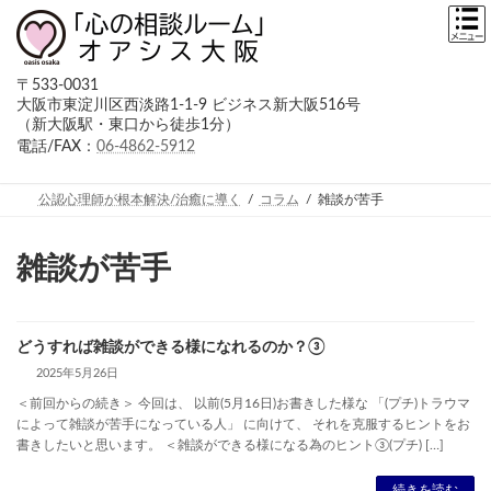
コ
ナ
ン
ビ
テ
ゲ
ン
ー
〒533-0031
ツ
シ
大阪市東淀川区西淡路1-1-9 ビジネス新大阪516号
へ
ョ
（新大阪駅・東口から徒歩1分）
ス
ン
キ
に
電話/FAX：
06-4862-5912
ッ
移
プ
動
公認心理師が根本解決/治癒に導く
コラム
雑談が苦手
雑談が苦手
どうすれば雑談ができる様になれるのか？③
2025年5月26日
＜前回からの続き＞ 今回は、 以前(5月16日)お書きした様な 「(プチ)トラウマ
によって雑談が苦手になっている人」 に向けて、 それを克服するヒントをお
書きしたいと思います。 ＜雑談ができる様になる為のヒント③(プチ) […]
続きを読む