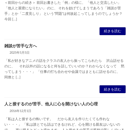
＜前回からの続き＞ 前回お書きした「例」の様に、 「他人と交流したい」
「他人と親密になりたい」 のに、 それを妨げてしまうであろう「雑談が苦
手」とか「二度見しり」 という”問題”は何故起こってしまうのでしょうか？
今回 […]
続きを読む
雑談が苦手な方へ
2025年5月5日
「私が好きなアニメの話をクラスの友人から振ってこられたら 沢山話せる
のに、 それ以外の話になると何を話していいのか？わからなくなって 黙
ってしまう・・・」 「仕事の打ち合わせや会議ではまともに話せるのに、
同僚と […]
続きを読む
人と接するのが苦手、他人に心を開けない人の心理
2016年12月1日
「私は人と接するの怖いです。 だから友人を作りたくても作れな
い・・・」 「私は誰とでも話はできるけれど、心を開ける親友はいないの