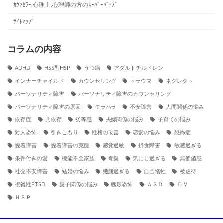
ｶｳﾝｾﾗｰ,心理士,心理師の方のｽｰﾊﾟｰﾊﾞｲｽﾞ
ｻｲﾄﾏｯﾌﾟ
コラムの内容
ADHD
HSS型HSP
うつ病
アダルトチルドレン
インナーチャイルド
カウンセリング
トラウマ
ネグレクト
パーソナリティ障害
パーソナリティ障害のカウンセリング
パーソナリティ障害の原因
モラハラ
不安障害
人間関係の悩み
依存症
共依存
劣等感
夫婦関係の悩み
子育ての悩み
対人恐怖
引きこもり
性格の改善
恋愛の悩み
恐怖症
愛着障害
愛着障害の克服
感覚過敏
摂食障害
敏感過ぎる
条件付きの愛
機能不全家族
毒親
気にし過ぎる
無価値感
社交不安障害
結婚の悩み
繊細過ぎる
自己犠牲
被虐待
複雑性PTSD
親子関係の悩み
醜形恐怖
ＡＳＤ
ＤＶ
ＨＳＰ