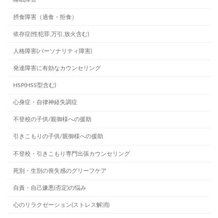
摂食障害（過食・拒食）
依存症(性犯罪,万引,放火含む)
人格障害(パーソナリティ障害)
発達障害に有効なカウンセリング
HSP(HSS型含む)
心身症・自律神経失調症
不登校の子供/親御様への援助
引きこもりの子供/親御様への援助
不登校・引きこもり専門出張カウンセリング
死別・生別の喪失感のグリーフケア
自責・自己嫌悪(否定)の悩み
心のリラクゼーション(ストレス解消)