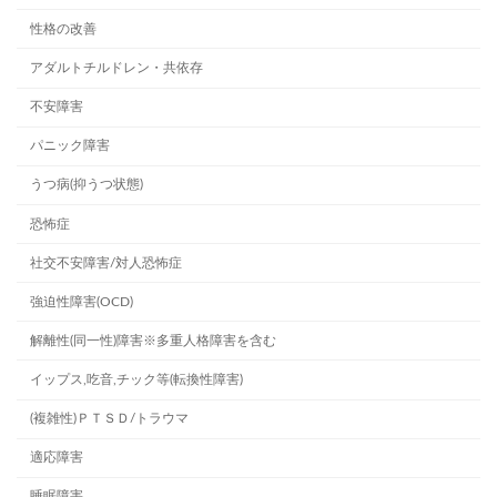
性格の改善
アダルトチルドレン・共依存
不安障害
パニック障害
うつ病(抑うつ状態)
恐怖症
社交不安障害/対人恐怖症
強迫性障害(OCD)
解離性(同一性)障害※多重人格障害を含む
イップス,吃音,チック等(転換性障害)
(複雑性)ＰＴＳＤ/トラウマ
適応障害
睡眠障害