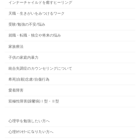
インナーチャイルドを癒すヒーリング
天職・生きがいをみつけるワーク
受験/勉強の不安/悩み
就職・転職・独立や将来の悩み
家族療法
子供の家庭内暴力
統合失調症のカウンセリングについて
希死(自殺)念慮/自傷行為
愛着障害
双極性障害(躁鬱病)Ⅰ型・Ⅱ型
心理学を勉強したい方へ
心理ｶｳﾝｾﾗｰになりたい方へ