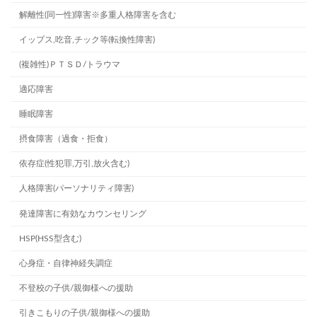
解離性(同一性)障害※多重人格障害を含む
イップス,吃音,チック等(転換性障害)
(複雑性)ＰＴＳＤ/トラウマ
適応障害
睡眠障害
摂食障害（過食・拒食）
依存症(性犯罪,万引,放火含む)
人格障害(パーソナリティ障害)
発達障害に有効なカウンセリング
HSP(HSS型含む)
心身症・自律神経失調症
不登校の子供/親御様への援助
引きこもりの子供/親御様への援助