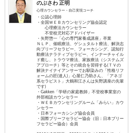
のぶさわ 正明
心理カウンセラー・自己実現コーチ
・公認心理師
・全国ＷＥＢカウンセリング協会認定
心理療法カウンセラー
不登校児対応アドバイザー
・矢野惣一「心の専門家養成講座」卒業
ＮＬＰ、催眠療法、ゲシュタルト療法、解決志
向ブリーフセラピー、フォーカシング、認知行
動療法ナラティブセラピー、インナーチャイル
ド癒し、トラウマ療法、家族療法（システムズ
アプローチ）等とその統合を習得する(ＴＶの
解決ナイナイアンサーでお馴染みの「性格リフ
ォームの匠(達人)」心屋仁乃助さん、「アネゴ
系セラピスト」大鶴和江さんは矢野講座の先輩
です)
・Gakken「学研の家庭教師」不登校事業室の
外部相談カウンセラー
・ＷＥＢカウンセリングルーム「みらい」カウ
ンセラー
・日本フォーカシング協会会員
・国際ブリーフセラピー協会（旧：日本ブリー
フセラピー協会）会員