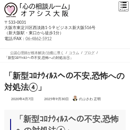
コ
ナ
ン
ビ
テ
ゲ
ン
ー
〒533-0031
ツ
シ
大阪市東淀川区西淡路1-1-9 ビジネス新大阪516号
へ
ョ
（新大阪駅・東口から徒歩1分）
ス
ン
キ
に
電話/FAX：
06-4862-5912
ッ
移
プ
動
公認心理師が根本解決/治癒に導く
コラム
ブログ
「新型ｺﾛﾅｳｨﾙｽへの不安,恐怖への対処法④」
「新型ｺﾛﾅｳｨﾙｽへの不安,恐怖への
対処法④」
最
2020年4月7日
2025年9月30日
のぶさわ 正明
終
更
新
日
「新型ｺﾛﾅｳｨﾙｽへの不安,恐怖
時
: