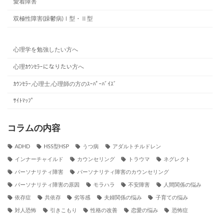
愛着障害
双極性障害(躁鬱病)Ⅰ型・Ⅱ型
心理学を勉強したい方へ
心理ｶｳﾝｾﾗｰになりたい方へ
ｶｳﾝｾﾗｰ,心理士,心理師の方のｽｰﾊﾟｰﾊﾞｲｽﾞ
ｻｲﾄﾏｯﾌﾟ
コラムの内容
ADHD
HSS型HSP
うつ病
アダルトチルドレン
インナーチャイルド
カウンセリング
トラウマ
ネグレクト
パーソナリティ障害
パーソナリティ障害のカウンセリング
パーソナリティ障害の原因
モラハラ
不安障害
人間関係の悩み
依存症
共依存
劣等感
夫婦関係の悩み
子育ての悩み
対人恐怖
引きこもり
性格の改善
恋愛の悩み
恐怖症