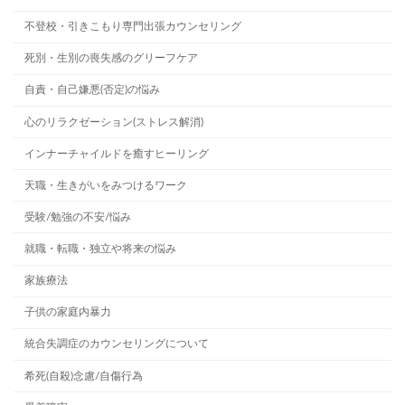
不登校・引きこもり専門出張カウンセリング
死別・生別の喪失感のグリーフケア
自責・自己嫌悪(否定)の悩み
心のリラクゼーション(ストレス解消)
インナーチャイルドを癒すヒーリング
天職・生きがいをみつけるワーク
受験/勉強の不安/悩み
就職・転職・独立や将来の悩み
家族療法
子供の家庭内暴力
統合失調症のカウンセリングについて
希死(自殺)念慮/自傷行為