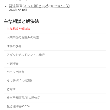
発達障害(ＡＳＤ等)と共感力について②
2026年7月10日
主な相談と解決法
主な相談と解決法
人間関係のお悩みの相談
性格の改善
アダルトチルドレン・共依存
不安障害
パニック障害
うつ病(抑うつ状態)
恐怖症
社交不安障害/対人恐怖症
強迫性障害(OCD)