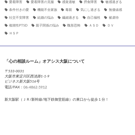
愛着障害
愛着障害の克服
感覚過敏
摂食障害
敏感過ぎる
条件付きの愛
機能不全家族
毒親
気にし過ぎる
無価値感
社交不安障害
結婚の悩み
繊細過ぎる
自己犠牲
被虐待
複雑性PTSD
親子関係の悩み
醜形恐怖
ＡＳＤ
ＤＶ
ＨＳＰ
「心の相談ルーム」オアシス大阪について
〒533-0031
大阪市東淀川区西淡路1-1-9
ビジネス新大阪516号
電話/FAX：
06-4862-5912
新大阪駅（ＪＲ/新幹線/地下鉄御堂筋線）の東口から徒歩１分！