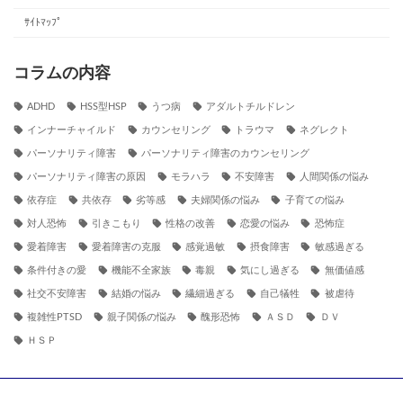
ｻｲﾄﾏｯﾌﾟ
コラムの内容
ADHD
HSS型HSP
うつ病
アダルトチルドレン
インナーチャイルド
カウンセリング
トラウマ
ネグレクト
パーソナリティ障害
パーソナリティ障害のカウンセリング
パーソナリティ障害の原因
モラハラ
不安障害
人間関係の悩み
依存症
共依存
劣等感
夫婦関係の悩み
子育ての悩み
対人恐怖
引きこもり
性格の改善
恋愛の悩み
恐怖症
愛着障害
愛着障害の克服
感覚過敏
摂食障害
敏感過ぎる
条件付きの愛
機能不全家族
毒親
気にし過ぎる
無価値感
社交不安障害
結婚の悩み
繊細過ぎる
自己犠牲
被虐待
複雑性PTSD
親子関係の悩み
醜形恐怖
ＡＳＤ
ＤＶ
ＨＳＰ