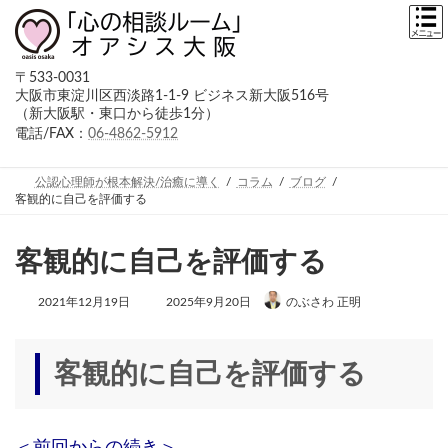
コ
ナ
ン
ビ
テ
ゲ
ン
ー
〒533-0031
ツ
シ
大阪市東淀川区西淡路1-1-9 ビジネス新大阪516号
へ
ョ
（新大阪駅・東口から徒歩1分）
ス
ン
キ
に
電話/FAX：
06-4862-5912
ッ
移
プ
動
公認心理師が根本解決/治癒に導く
コラム
ブログ
客観的に自己を評価する
客観的に自己を評価する
最
2021年12月19日
2025年9月20日
のぶさわ 正明
終
更
新
日
客観的に自己を評価する
時
: