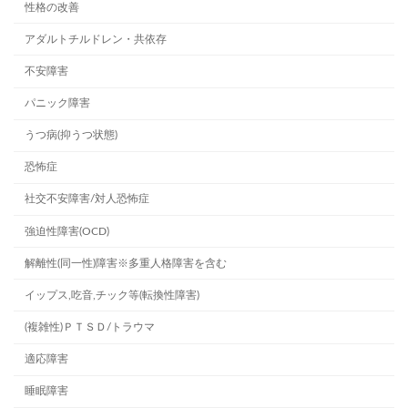
性格の改善
アダルトチルドレン・共依存
不安障害
パニック障害
うつ病(抑うつ状態)
恐怖症
社交不安障害/対人恐怖症
強迫性障害(OCD)
解離性(同一性)障害※多重人格障害を含む
イップス,吃音,チック等(転換性障害)
(複雑性)ＰＴＳＤ/トラウマ
適応障害
睡眠障害