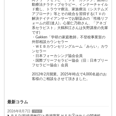
向ブリーフセラピー、フォーカシング、認知行
動療法ナラティブセラピー、インナーチャイル
ド癒し、トラウマ療法、家族療法（システムズ
アプローチ）等とその統合を習得する(ＴＶの
解決ナイナイアンサーでお馴染みの「性格リフ
ォームの匠(達人)」心屋仁乃助さん、「アネゴ
系セラピスト」大鶴和江さんは矢野講座の先輩
です)
・Gakken「学研の家庭教師」不登校事業室の
外部相談カウンセラー
・ＷＥＢカウンセリングルーム「みらい」カウ
ンセラー
・日本フォーカシング協会会員
・国際ブリーフセラピー協会（旧：日本ブリー
フセラピー協会）会員
2012年2月開業。2025年時点で4,000名超のお
客様のご相談をさせて頂きました。
最新コラム
2026年8月7日
ブログ