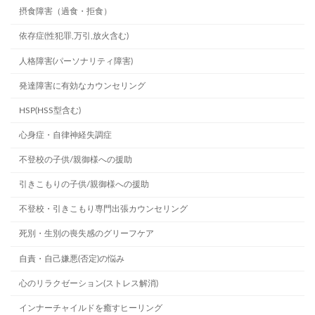
摂食障害（過食・拒食）
依存症(性犯罪,万引,放火含む)
人格障害(パーソナリティ障害)
発達障害に有効なカウンセリング
HSP(HSS型含む)
心身症・自律神経失調症
不登校の子供/親御様への援助
引きこもりの子供/親御様への援助
不登校・引きこもり専門出張カウンセリング
死別・生別の喪失感のグリーフケア
自責・自己嫌悪(否定)の悩み
心のリラクゼーション(ストレス解消)
インナーチャイルドを癒すヒーリング