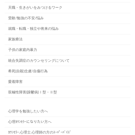
天職・生きがいをみつけるワーク
受験/勉強の不安/悩み
就職・転職・独立や将来の悩み
家族療法
子供の家庭内暴力
統合失調症のカウンセリングについて
希死(自殺)念慮/自傷行為
愛着障害
双極性障害(躁鬱病)Ⅰ型・Ⅱ型
心理学を勉強したい方へ
心理ｶｳﾝｾﾗｰになりたい方へ
ｶｳﾝｾﾗｰ,心理士,心理師の方のｽｰﾊﾟｰﾊﾞｲｽﾞ