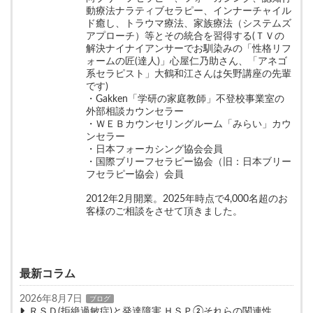
動療法ナラティブセラピー、インナーチャイル
ド癒し、トラウマ療法、家族療法（システムズ
アプローチ）等とその統合を習得する(ＴＶの
解決ナイナイアンサーでお馴染みの「性格リフ
ォームの匠(達人)」心屋仁乃助さん、「アネゴ
系セラピスト」大鶴和江さんは矢野講座の先輩
です)
・Gakken「学研の家庭教師」不登校事業室の
外部相談カウンセラー
・ＷＥＢカウンセリングルーム「みらい」カウ
ンセラー
・日本フォーカシング協会会員
・国際ブリーフセラピー協会（旧：日本ブリー
フセラピー協会）会員
2012年2月開業。2025年時点で4,000名超のお
客様のご相談をさせて頂きました。
最新コラム
2026年8月7日
ブログ
ＲＳＤ(拒絶過敏症)と発達障害,ＨＳＰ②それらの関連性