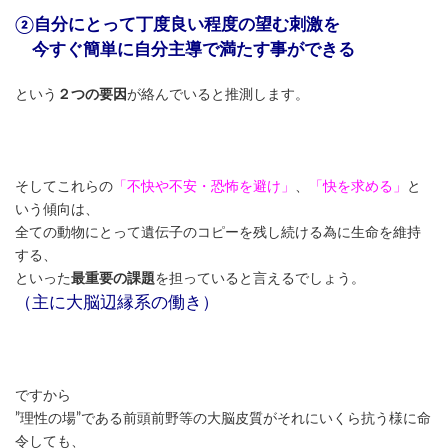
②自分にとって丁度良い程度の望む刺激を
今すぐ簡単に自分主導で満たす事ができる
という
２つの要因
が絡んでいると推測します。
そしてこれらの
「不快や不安・恐怖を避け」
、
「快を求める」
と
いう傾向は、
全ての動物にとって遺伝子のコピーを残し続ける為に生命を維持
する、
といった
最重要の課題
を担っていると言えるでしょう。
（主に大脳辺縁系の働き）
ですから
”理性の場”である前頭前野等の大脳皮質がそれにいくら抗う様に命
令しても、