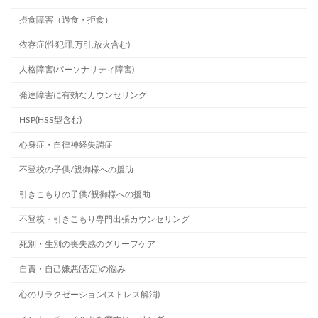
摂食障害（過食・拒食）
依存症(性犯罪,万引,放火含む)
人格障害(パーソナリティ障害)
発達障害に有効なカウンセリング
HSP(HSS型含む)
心身症・自律神経失調症
不登校の子供/親御様への援助
引きこもりの子供/親御様への援助
不登校・引きこもり専門出張カウンセリング
死別・生別の喪失感のグリーフケア
自責・自己嫌悪(否定)の悩み
心のリラクゼーション(ストレス解消)