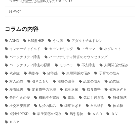
ｶｳﾝｾﾗｰ,心理士,心理師の方のｽｰﾊﾟｰﾊﾞｲｽﾞ
ｻｲﾄﾏｯﾌﾟ
コラムの内容
ADHD
HSS型HSP
うつ病
アダルトチルドレン
インナーチャイルド
カウンセリング
トラウマ
ネグレクト
パーソナリティ障害
パーソナリティ障害のカウンセリング
パーソナリティ障害の原因
モラハラ
不安障害
人間関係の悩み
依存症
共依存
劣等感
夫婦関係の悩み
子育ての悩み
対人恐怖
引きこもり
性格の改善
恋愛の悩み
恐怖症
愛着障害
愛着障害の克服
感覚過敏
摂食障害
敏感過ぎる
条件付きの愛
機能不全家族
毒親
気にし過ぎる
無価値感
社交不安障害
結婚の悩み
繊細過ぎる
自己犠牲
被虐待
複雑性PTSD
親子関係の悩み
醜形恐怖
ＡＳＤ
ＤＶ
ＨＳＰ