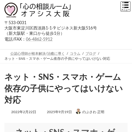
コ
ナ
ン
ビ
テ
ゲ
ン
ー
〒533-0031
ツ
シ
大阪市東淀川区西淡路1-1-9 ビジネス新大阪516号
へ
ョ
（新大阪駅・東口から徒歩1分）
ス
ン
キ
に
電話/FAX：
06-4862-5912
ッ
移
プ
動
公認心理師が根本解決/治癒に導く
コラム
ブログ
ネット・SNS・スマホ・ゲーム依存の子供にやってはいけない対応
ネット・SNS・スマホ・ゲーム
依存の子供にやってはいけない
対応
最
2022年2月22日
2025年9月19日
のぶさわ 正明
終
更
新
日