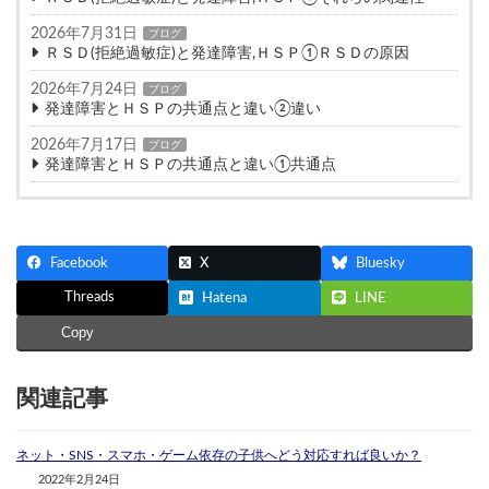
2026年7月31日
ブログ
ＲＳＤ(拒絶過敏症)と発達障害,ＨＳＰ①ＲＳＤの原因
2026年7月24日
ブログ
発達障害とＨＳＰの共通点と違い②違い
2026年7月17日
ブログ
発達障害とＨＳＰの共通点と違い①共通点
Facebook
X
Bluesky
Threads
Hatena
LINE
Copy
関連記事
ネット・SNS・スマホ・ゲーム依存の子供へどう対応すれば良いか？
2022年2月24日