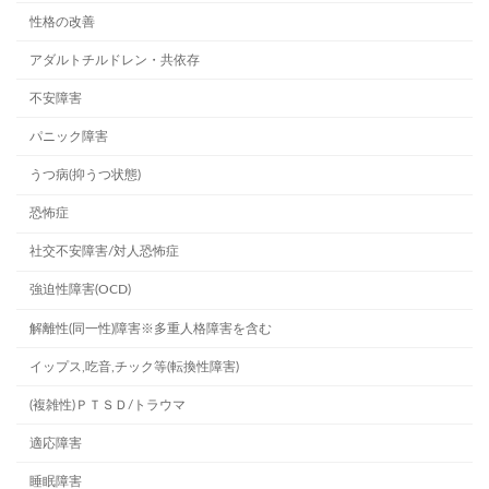
性格の改善
アダルトチルドレン・共依存
不安障害
パニック障害
うつ病(抑うつ状態)
恐怖症
社交不安障害/対人恐怖症
強迫性障害(OCD)
解離性(同一性)障害※多重人格障害を含む
イップス,吃音,チック等(転換性障害)
(複雑性)ＰＴＳＤ/トラウマ
適応障害
睡眠障害