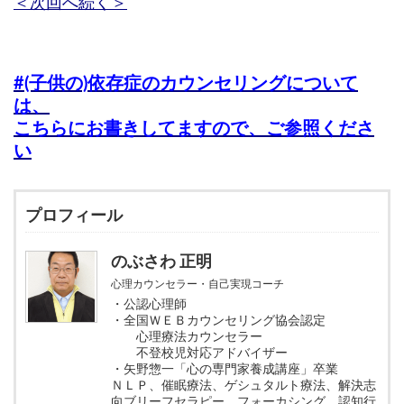
＜次回へ続く＞
#(子供の)依存症のカウンセリングについて
は、
こちらにお書きしてますので、ご参照くださ
い
プロフィール
のぶさわ 正明
心理カウンセラー・自己実現コーチ
・公認心理師
・全国ＷＥＢカウンセリング協会認定
心理療法カウンセラー
不登校児対応アドバイザー
・矢野惣一「心の専門家養成講座」卒業
ＮＬＰ、催眠療法、ゲシュタルト療法、解決志
向ブリーフセラピー、フォーカシング、認知行