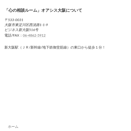
「心の相談ルーム」オアシス大阪について
〒533-0031
大阪市東淀川区西淡路1-1-9
ビジネス新大阪516号
電話/FAX：
06-4862-5912
新大阪駅（ＪＲ/新幹線/地下鉄御堂筋線）の東口から徒歩１分！
ホーム