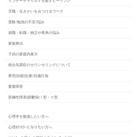
インナーチャイルドを癒すヒーリング
天職・生きがいをみつけるワーク
受験/勉強の不安/悩み
就職・転職・独立や将来の悩み
家族療法
子供の家庭内暴力
統合失調症のカウンセリングについて
希死(自殺)念慮/自傷行為
愛着障害
双極性障害(躁鬱病)Ⅰ型・Ⅱ型
心理学を勉強したい方へ
心理ｶｳﾝｾﾗｰになりたい方へ