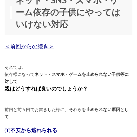
ネット・SNS・スマホ・ゲ
時
:
ーム依存の子供にやっては
いけない対応
＜前回からの続き＞
それでは、
依存様になって
ネット・スマホ・ゲームを止められない子供等に
対して
親はどうすれば良いのでしょうか？
前回と前々回でお書きした様に、それらを
止められない原因
とし
て
①不安から逃れられる