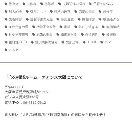
依存症
共依存
劣等感
夫婦関係の悩み
子育ての悩み
対人恐怖
引きこもり
性格の改善
恋愛の悩み
恐怖症
愛着障害
愛着障害の克服
感覚過敏
摂食障害
敏感過ぎる
条件付きの愛
機能不全家族
毒親
気にし過ぎる
無価値感
社交不安障害
結婚の悩み
繊細過ぎる
自己犠牲
被虐待
複雑性PTSD
親子関係の悩み
醜形恐怖
ＡＳＤ
ＤＶ
ＨＳＰ
「心の相談ルーム」オアシス大阪について
〒533-0031
大阪市東淀川区西淡路1-1-9
ビジネス新大阪516号
電話/FAX：
06-4862-5912
新大阪駅（ＪＲ/新幹線/地下鉄御堂筋線）の東口から徒歩１分！