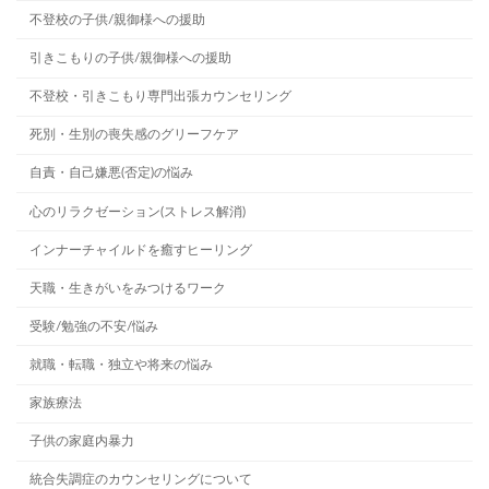
不登校の子供/親御様への援助
引きこもりの子供/親御様への援助
不登校・引きこもり専門出張カウンセリング
死別・生別の喪失感のグリーフケア
自責・自己嫌悪(否定)の悩み
心のリラクゼーション(ストレス解消)
インナーチャイルドを癒すヒーリング
天職・生きがいをみつけるワーク
受験/勉強の不安/悩み
就職・転職・独立や将来の悩み
家族療法
子供の家庭内暴力
統合失調症のカウンセリングについて