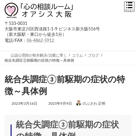
コ
ナ
ン
ビ
テ
ゲ
ン
ー
〒533-0031
ツ
シ
大阪市東淀川区西淡路1-1-9 ビジネス新大阪516号
へ
ョ
（新大阪駅・東口から徒歩1分）
ス
ン
キ
に
電話/FAX：
06-4862-5912
ッ
移
プ
動
公認心理師が根本解決/治癒に導く
コラム
ブログ
統合失調症③前駆期の症状の特徴～具体例
統合失調症③前駆期の症状の特
徴～具体例
最
2023年3月16日
2025年9月9日
のぶさわ 正明
終
更
新
日
統合失調症③前駆期の症状
時
: