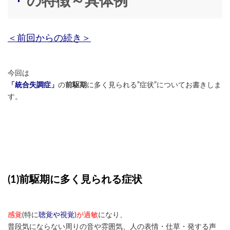
の特徴～具体例
＜前回からの続き＞
今回は
「統合失調症」
の
前駆期
に多く見られる”症状”についてお書きしま
す。
(1)前駆期に多く見られる症状
感覚
(特に
聴覚や視覚
)
が過敏
になり、
普段気にならない周りの音や雰囲気、人の表情・仕草・発する声