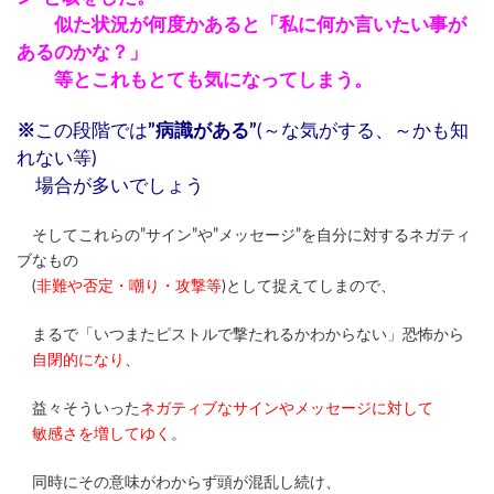
似た状況が何度かあると「私に何か言いたい事が
あるのかな？」
等とこれもとても気になってしまう。
※
この段階では
”病識がある”
(～な気がする、～かも知
れない等)
場合が多いでしょう
そしてこれらの”サイン”や”メッセージ”を自分に対するネガティ
ブなもの
(
非難や否定・嘲り・攻撃等
)として捉えてしまので、
まるで「いつまたピストルで撃たれるかわからない」恐怖から
自閉的になり
、
益々そういった
ネガティブなサインやメッセージに対して
敏感さを増してゆく
。
同時にその意味がわからず頭が混乱し続け、