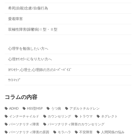
希死(自殺)念慮/自傷行為
愛着障害
双極性障害(躁鬱病)Ⅰ型・Ⅱ型
心理学を勉強したい方へ
心理ｶｳﾝｾﾗｰになりたい方へ
ｶｳﾝｾﾗｰ,心理士,心理師の方のｽｰﾊﾟｰﾊﾞｲｽﾞ
ｻｲﾄﾏｯﾌﾟ
コラムの内容
ADHD
HSS型HSP
うつ病
アダルトチルドレン
インナーチャイルド
カウンセリング
トラウマ
ネグレクト
パーソナリティ障害
パーソナリティ障害のカウンセリング
パーソナリティ障害の原因
モラハラ
不安障害
人間関係の悩み