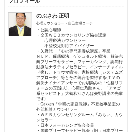
プロフィール
のぶさわ 正明
心理カウンセラー・自己実現コーチ
・公認心理師
・全国ＷＥＢカウンセリング協会認定
心理療法カウンセラー
不登校児対応アドバイザー
・矢野惣一「心の専門家養成講座」卒業
ＮＬＰ、催眠療法、ゲシュタルト療法、解決志
向ブリーフセラピー、フォーカシング、認知行
動療法ナラティブセラピー、インナーチャイル
ド癒し、トラウマ療法、家族療法（システムズ
アプローチ）等とその統合を習得する(ＴＶの
解決ナイナイアンサーでお馴染みの「性格リフ
ォームの匠(達人)」心屋仁乃助さん、「アネゴ
系セラピスト」大鶴和江さんは矢野講座の先輩
です)
・Gakken「学研の家庭教師」不登校事業室の
外部相談カウンセラー
・ＷＥＢカウンセリングルーム「みらい」カウ
ンセラー
・日本フォーカシング協会会員
・国際ブリーフセラピー協会（旧：日本ブリー