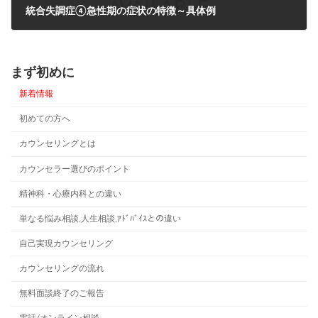
統合失調症④急性期の症状の特徴～具体例
2023年3月19日
まず初めに
新着情報
初めての方へ
カウンセリングとは
カウンセラー選びのポイント
精神科・心療内科との違い
単なる悩み相談,人生相談,ｱﾄﾞﾊﾞｲｽとの違い
自己実現カウンセリング
カウンセリングの流れ
無料面談終了のご報告