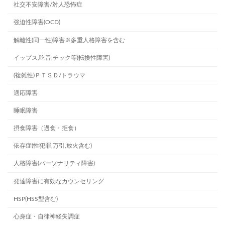
社交不安障害/対人恐怖症
強迫性障害(OCD)
解離性(同一性)障害※多重人格障害を含む
イップス,吃音,チック等(転換性障害)
(複雑性)ＰＴＳＤ/トラウマ
適応障害
睡眠障害
摂食障害（過食・拒食）
依存症(性犯罪,万引,放火含む)
人格障害(パーソナリティ障害)
発達障害に有効なカウンセリング
HSP(HSS型含む)
心身症・自律神経失調症