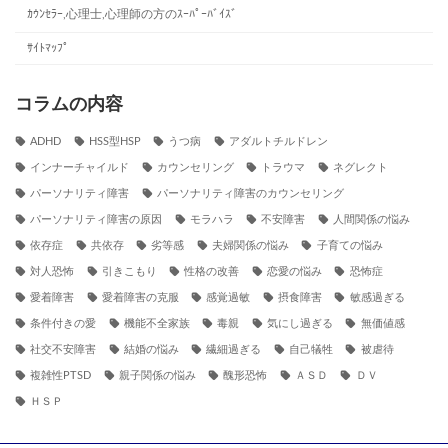
ｶｳﾝｾﾗｰ,心理士,心理師の方のｽｰﾊﾟｰﾊﾞｲｽﾞ
ｻｲﾄﾏｯﾌﾟ
コラムの内容
ADHD
HSS型HSP
うつ病
アダルトチルドレン
インナーチャイルド
カウンセリング
トラウマ
ネグレクト
パーソナリティ障害
パーソナリティ障害のカウンセリング
パーソナリティ障害の原因
モラハラ
不安障害
人間関係の悩み
依存症
共依存
劣等感
夫婦関係の悩み
子育ての悩み
対人恐怖
引きこもり
性格の改善
恋愛の悩み
恐怖症
愛着障害
愛着障害の克服
感覚過敏
摂食障害
敏感過ぎる
条件付きの愛
機能不全家族
毒親
気にし過ぎる
無価値感
社交不安障害
結婚の悩み
繊細過ぎる
自己犠牲
被虐待
複雑性PTSD
親子関係の悩み
醜形恐怖
ＡＳＤ
ＤＶ
ＨＳＰ