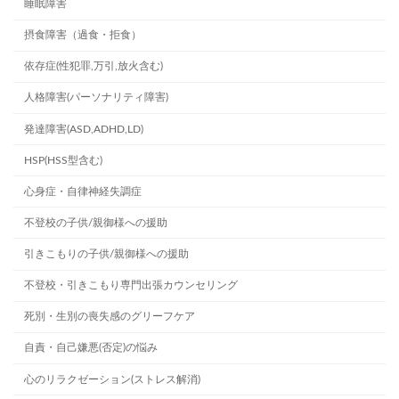
睡眠障害
摂食障害（過食・拒食）
依存症(性犯罪,万引,放火含む)
人格障害(パーソナリティ障害)
発達障害(ASD,ADHD,LD)
HSP(HSS型含む)
心身症・自律神経失調症
不登校の子供/親御様への援助
引きこもりの子供/親御様への援助
不登校・引きこもり専門出張カウンセリング
死別・生別の喪失感のグリーフケア
自責・自己嫌悪(否定)の悩み
心のリラクゼーション(ストレス解消)