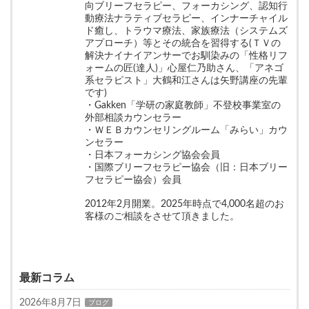
向ブリーフセラピー、フォーカシング、認知行
動療法ナラティブセラピー、インナーチャイル
ド癒し、トラウマ療法、家族療法（システムズ
アプローチ）等とその統合を習得する(ＴＶの
解決ナイナイアンサーでお馴染みの「性格リフ
ォームの匠(達人)」心屋仁乃助さん、「アネゴ
系セラピスト」大鶴和江さんは矢野講座の先輩
です)
・Gakken「学研の家庭教師」不登校事業室の
外部相談カウンセラー
・ＷＥＢカウンセリングルーム「みらい」カウ
ンセラー
・日本フォーカシング協会会員
・国際ブリーフセラピー協会（旧：日本ブリー
フセラピー協会）会員
2012年2月開業。2025年時点で4,000名超のお
客様のご相談をさせて頂きました。
最新コラム
2026年8月7日
ブログ