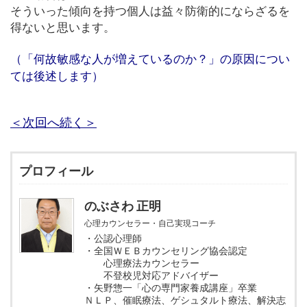
そういった傾向を持つ個人は益々防衛的にならざるを
得ないと思います。
（「何故敏感な人が増えているのか？」の原因につい
ては後述します）
＜次回へ続く＞
プロフィール
のぶさわ 正明
心理カウンセラー・自己実現コーチ
・公認心理師
・全国ＷＥＢカウンセリング協会認定
心理療法カウンセラー
不登校児対応アドバイザー
・矢野惣一「心の専門家養成講座」卒業
ＮＬＰ、催眠療法、ゲシュタルト療法、解決志