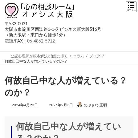
コ
ナ
ン
ビ
テ
ゲ
ン
ー
〒533-0031
ツ
シ
大阪市東淀川区西淡路1-1-9 ビジネス新大阪516号
へ
ョ
（新大阪駅・東口から徒歩1分）
ス
ン
キ
に
電話/FAX：
06-4862-5912
ッ
移
プ
動
公認心理師が根本解決/治癒に導く
コラム
ブログ
何故自己中な人が増えている？のか？
何故自己中な人が増えている？
のか？
最
2024年4月23日
2025年9月3日
のぶさわ 正明
終
更
新
日
何故自己中な人が増えてい
時
: