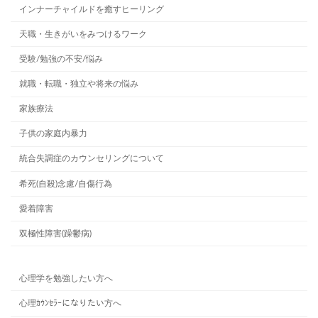
インナーチャイルドを癒すヒーリング
天職・生きがいをみつけるワーク
受験/勉強の不安/悩み
就職・転職・独立や将来の悩み
家族療法
子供の家庭内暴力
統合失調症のカウンセリングについて
希死(自殺)念慮/自傷行為
愛着障害
双極性障害(躁鬱病)
心理学を勉強したい方へ
心理ｶｳﾝｾﾗｰになりたい方へ