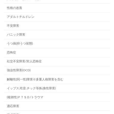
性格の改善
アダルトチルドレン
不安障害
パニック障害
うつ病(抑うつ状態)
恐怖症
社交不安障害/対人恐怖症
強迫性障害(OCD)
解離性(同一性)障害※多重人格障害を含む
イップス,吃音,チック等(転換性障害)
(複雑性)ＰＴＳＤ/トラウマ
適応障害