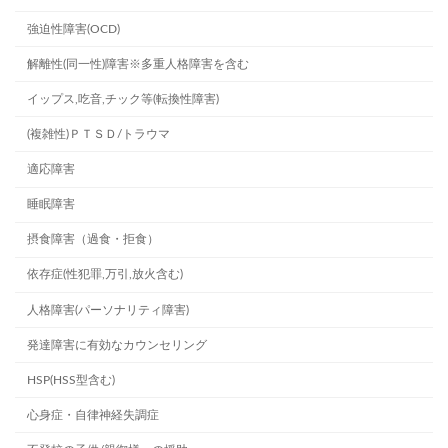
強迫性障害(OCD)
解離性(同一性)障害※多重人格障害を含む
イップス,吃音,チック等(転換性障害)
(複雑性)ＰＴＳＤ/トラウマ
適応障害
睡眠障害
摂食障害（過食・拒食）
依存症(性犯罪,万引,放火含む)
人格障害(パーソナリティ障害)
発達障害に有効なカウンセリング
HSP(HSS型含む)
心身症・自律神経失調症