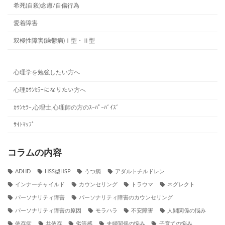
希死(自殺)念慮/自傷行為
愛着障害
双極性障害(躁鬱病)Ⅰ型・Ⅱ型
心理学を勉強したい方へ
心理ｶｳﾝｾﾗｰになりたい方へ
ｶｳﾝｾﾗｰ,心理士,心理師の方のｽｰﾊﾟｰﾊﾞｲｽﾞ
ｻｲﾄﾏｯﾌﾟ
コラムの内容
ADHD
HSS型HSP
うつ病
アダルトチルドレン
インナーチャイルド
カウンセリング
トラウマ
ネグレクト
パーソナリティ障害
パーソナリティ障害のカウンセリング
パーソナリティ障害の原因
モラハラ
不安障害
人間関係の悩み
依存症
共依存
劣等感
夫婦関係の悩み
子育ての悩み