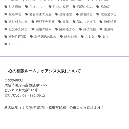
対人恐怖
引きこもり
性格の改善
恋愛の悩み
恐怖症
愛着障害
愛着障害の克服
感覚過敏
摂食障害
敏感過ぎる
条件付きの愛
機能不全家族
毒親
気にし過ぎる
無価値感
社交不安障害
結婚の悩み
繊細過ぎる
自己犠牲
被虐待
複雑性PTSD
親子関係の悩み
醜形恐怖
ＡＳＤ
ＤＶ
ＨＳＰ
「心の相談ルーム」オアシス大阪について
〒533-0031
大阪市東淀川区西淡路1-1-9
ビジネス新大阪516号
電話/FAX：
06-4862-5912
新大阪駅（ＪＲ/新幹線/地下鉄御堂筋線）の東口から徒歩１分！