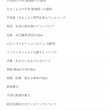
不登校の子供/親御様への援助
引きこもりの子供/親御様への援助
不登校・引きこもり専門出張カウンセリング
死別・生別の喪失感のグリーフケア
自責・自己嫌悪(否定)の悩み
心のリラクゼーション(ストレス解消)
インナーチャイルドを癒すヒーリング
天職・生きがいをみつけるワーク
受験/勉強の不安/悩み
就職・転職・独立や将来の悩み
家族療法
子供の家庭内暴力
統合失調症のカウンセリングについて