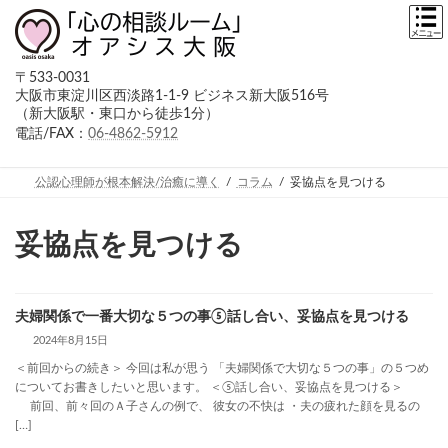
コ
ナ
ン
ビ
テ
ゲ
ン
ー
〒533-0031
ツ
シ
大阪市東淀川区西淡路1-1-9 ビジネス新大阪516号
へ
ョ
（新大阪駅・東口から徒歩1分）
ス
ン
キ
に
電話/FAX：
06-4862-5912
ッ
移
プ
動
公認心理師が根本解決/治癒に導く
コラム
妥協点を見つける
妥協点を見つける
夫婦関係で一番大切な５つの事⑤話し合い、妥協点を見つける
2024年8月15日
＜前回からの続き＞ 今回は私が思う 「夫婦関係で大切な５つの事」の５つめ
についてお書きしたいと思います。 ＜⑤話し合い、妥協点を見つける＞
前回、前々回のＡ子さんの例で、 彼女の不快は ・夫の疲れた顔を見るの
[…]