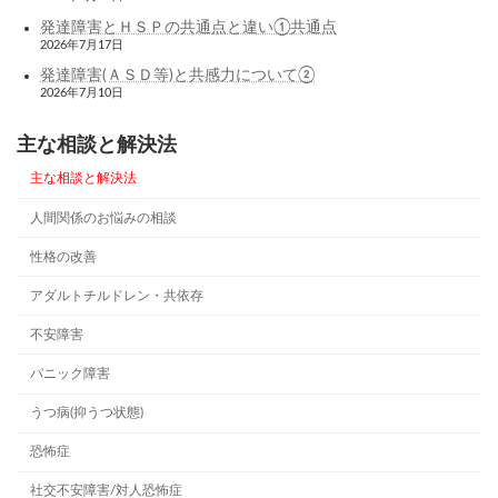
発達障害とＨＳＰの共通点と違い①共通点
2026年7月17日
発達障害(ＡＳＤ等)と共感力について②
2026年7月10日
主な相談と解決法
主な相談と解決法
人間関係のお悩みの相談
性格の改善
アダルトチルドレン・共依存
不安障害
パニック障害
うつ病(抑うつ状態)
恐怖症
社交不安障害/対人恐怖症