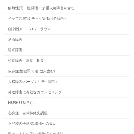
解離性(同一性)障害※多重人格障害を含む
イップス,吃音,チック等(転換性障害)
(複雑性)ＰＴＳＤ/トラウマ
適応障害
睡眠障害
摂食障害（過食・拒食）
依存症(性犯罪,万引,放火含む)
人格障害(パーソナリティ障害)
発達障害に有効なカウンセリング
HSP(HSS型含む)
心身症・自律神経失調症
不登校の子供/親御様への援助