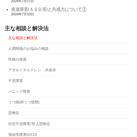
2026年7月17日
発達障害(ＡＳＤ等)と共感力について②
2026年7月10日
主な相談と解決法
主な相談と解決法
人間関係のお悩みの相談
性格の改善
アダルトチルドレン・共依存
不安障害
パニック障害
うつ病(抑うつ状態)
恐怖症
社交不安障害/対人恐怖症
強迫性障害(OCD)