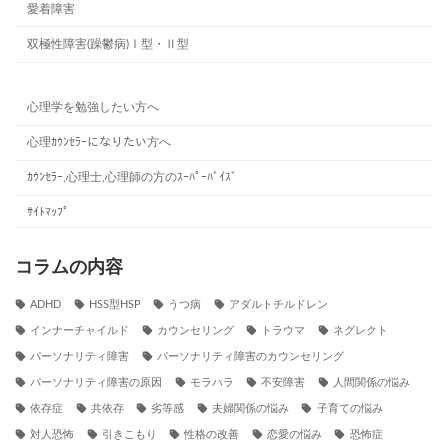
愛着障害
双極性障害(躁鬱病)Ⅰ型・Ⅱ型
心理学を勉強したい方へ
心理ｶｳﾝｾﾗｰになりたい方へ
ｶｳﾝｾﾗｰ,心理士,心理師の方のｽｰﾊﾟｰﾊﾞｲｽﾞ
ｻｲﾄﾏｯﾌﾟ
コラムの内容
ADHD
HSS型HSP
うつ病
アダルトチルドレン
インナーチャイルド
カウンセリング
トラウマ
ネグレクト
パーソナリティ障害
パーソナリティ障害のカウンセリング
パーソナリティ障害の原因
モラハラ
不安障害
人間関係の悩み
依存症
共依存
劣等感
夫婦関係の悩み
子育ての悩み
対人恐怖
引きこもり
性格の改善
恋愛の悩み
恐怖症