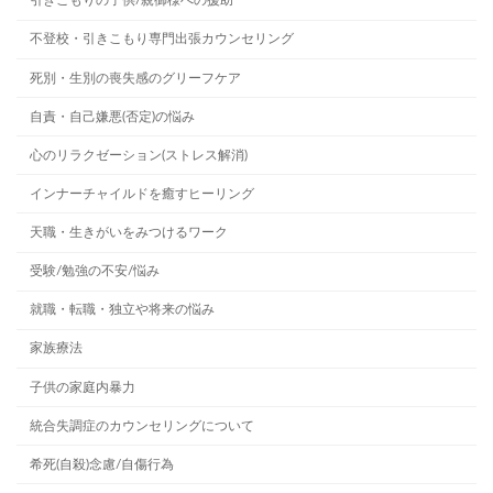
引きこもりの子供/親御様への援助
不登校・引きこもり専門出張カウンセリング
死別・生別の喪失感のグリーフケア
自責・自己嫌悪(否定)の悩み
心のリラクゼーション(ストレス解消)
インナーチャイルドを癒すヒーリング
天職・生きがいをみつけるワーク
受験/勉強の不安/悩み
就職・転職・独立や将来の悩み
家族療法
子供の家庭内暴力
統合失調症のカウンセリングについて
希死(自殺)念慮/自傷行為