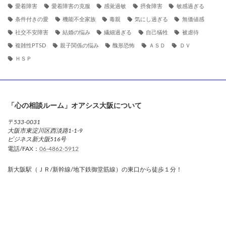
愛着障害
愛着障害の克服
感覚過敏
摂食障害
敏感過ぎる
条件付きの愛
機能不全家族
毒親
気にし過ぎる
無価値感
社交不安障害
結婚の悩み
繊細過ぎる
自己犠牲
被虐待
複雑性PTSD
親子関係の悩み
醜形恐怖
ＡＳＤ
ＤＶ
ＨＳＰ
「心の相談ルーム」オアシス大阪について
〒533-0031
大阪市東淀川区西淡路1-1-9
ビジネス新大阪516号
電話/FAX：
06-4862-5912
新大阪駅（ＪＲ/新幹線/地下鉄御堂筋線）の東口から徒歩１分！