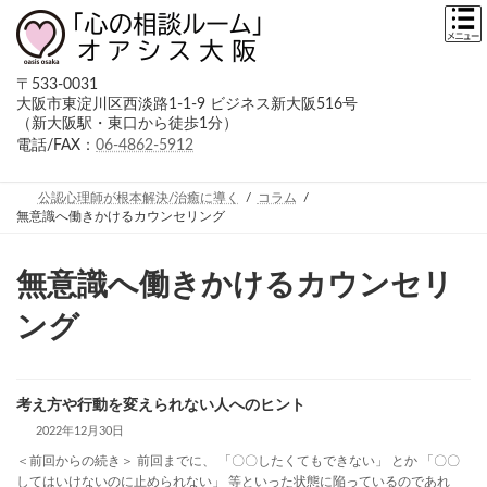
コ
ナ
ン
ビ
テ
ゲ
ン
ー
〒533-0031
ツ
シ
大阪市東淀川区西淡路1-1-9 ビジネス新大阪516号
へ
ョ
（新大阪駅・東口から徒歩1分）
ス
ン
キ
に
電話/FAX：
06-4862-5912
ッ
移
プ
動
公認心理師が根本解決/治癒に導く
コラム
無意識へ働きかけるカウンセリング
無意識へ働きかけるカウンセリ
ング
考え方や行動を変えられない人へのヒント
2022年12月30日
＜前回からの続き＞ 前回までに、 「〇〇したくてもできない」 とか 「〇〇
してはいけないのに止められない」 等といった状態に陥っているのであれ