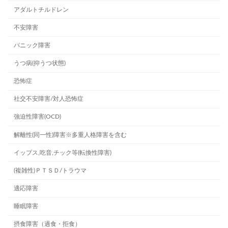
アダルトチルドレン
不安障害
パニック障害
うつ病(抑うつ状態)
恐怖症
社交不安障害/対人恐怖症
強迫性障害(OCD)
解離性(同一性)障害※多重人格障害を含む
イップス,吃音,チック等(転換性障害)
(複雑性)ＰＴＳＤ/トラウマ
適応障害
睡眠障害
摂食障害（過食・拒食）