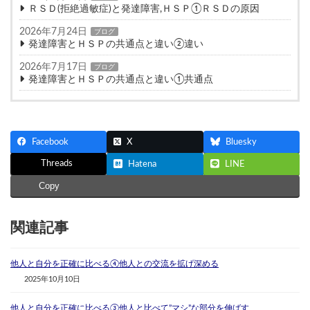
ＲＳＤ(拒絶過敏症)と発達障害,ＨＳＰ①ＲＳＤの原因
2026年7月24日
ブログ
発達障害とＨＳＰの共通点と違い②違い
2026年7月17日
ブログ
発達障害とＨＳＰの共通点と違い①共通点
Facebook
X
Bluesky
Threads
Hatena
LINE
Copy
関連記事
他人と自分を正確に比べる④他人との交流を拡げ深める
2025年10月10日
他人と自分を正確に比べる③他人と比べて”マシ”な部分を伸ばす