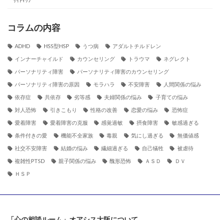
ｻｲﾄﾏｯﾌﾟ
コラムの内容
ADHD
HSS型HSP
うつ病
アダルトチルドレン
インナーチャイルド
カウンセリング
トラウマ
ネグレクト
パーソナリティ障害
パーソナリティ障害のカウンセリング
パーソナリティ障害の原因
モラハラ
不安障害
人間関係の悩み
依存症
共依存
劣等感
夫婦関係の悩み
子育ての悩み
対人恐怖
引きこもり
性格の改善
恋愛の悩み
恐怖症
愛着障害
愛着障害の克服
感覚過敏
摂食障害
敏感過ぎる
条件付きの愛
機能不全家族
毒親
気にし過ぎる
無価値感
社交不安障害
結婚の悩み
繊細過ぎる
自己犠牲
被虐待
複雑性PTSD
親子関係の悩み
醜形恐怖
ＡＳＤ
ＤＶ
ＨＳＰ