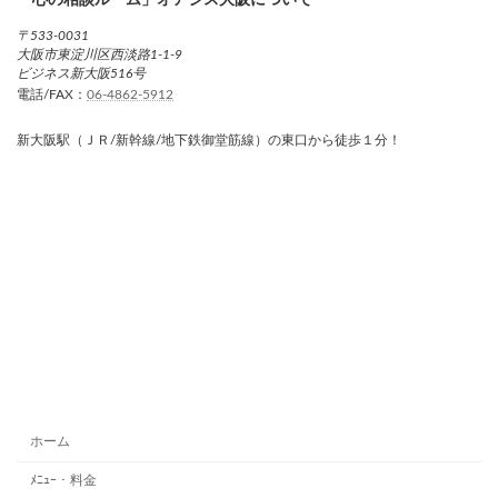
「心の相談ルーム」オアシス大阪について
〒533-0031
大阪市東淀川区西淡路1-1-9
ビジネス新大阪516号
電話/FAX：
06-4862-5912
新大阪駅（ＪＲ/新幹線/地下鉄御堂筋線）の東口から徒歩１分！
ホーム
ﾒﾆｭｰ・料金