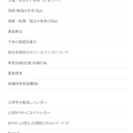
天職・生きがいをみつけるワーク
受験/勉強の不安/悩み
就職・転職・独立や将来の悩み
家族療法
子供の家庭内暴力
統合失調症のカウンセリングについて
希死(自殺)念慮/自傷行為
愛着障害
双極性障害(躁鬱病)
心理学を勉強したい方へ
心理ｶｳﾝｾﾗｰになりたい方へ
ｶｳﾝｾﾗｰ,心理士,心理師の方のｽｰﾊﾟｰﾊﾞｲｽﾞ