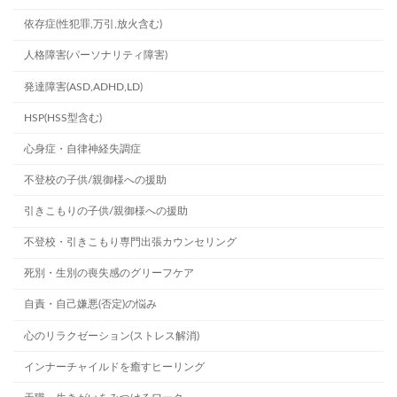
依存症(性犯罪,万引,放火含む)
人格障害(パーソナリティ障害)
発達障害(ASD,ADHD,LD)
HSP(HSS型含む)
心身症・自律神経失調症
不登校の子供/親御様への援助
引きこもりの子供/親御様への援助
不登校・引きこもり専門出張カウンセリング
死別・生別の喪失感のグリーフケア
自責・自己嫌悪(否定)の悩み
心のリラクゼーション(ストレス解消)
インナーチャイルドを癒すヒーリング