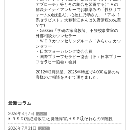
アプローチ）等とその統合を習得する(ＴＶの
解決ナイナイアンサーでお馴染みの「性格リフ
ォームの匠(達人)」心屋仁乃助さん、「アネゴ
系セラピスト」大鶴和江さんは矢野講座の先輩
です)
・Gakken「学研の家庭教師」不登校事業室の
外部相談カウンセラー
・ＷＥＢカウンセリングルーム「みらい」カウ
ンセラー
・日本フォーカシング協会会員
・国際ブリーフセラピー協会（旧：日本ブリー
フセラピー協会）会員
2012年2月開業。2025年時点で4,000名超のお
客様のご相談をさせて頂きました。
最新コラム
2026年8月7日
ブログ
ＲＳＤ(拒絶過敏症)と発達障害,ＨＳＰ②それらの関連性
2026年7月31日
ブログ