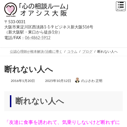
コ
ナ
ン
ビ
テ
ゲ
ン
ー
〒533-0031
ツ
シ
大阪市東淀川区西淡路1-1-9 ビジネス新大阪516号
へ
ョ
（新大阪駅・東口から徒歩1分）
ス
ン
キ
に
電話/FAX：
06-4862-5912
ッ
移
プ
動
公認心理師が根本解決/治癒に導く
コラム
ブログ
断れない人へ
断れない人へ
最
2016年1月20日
2025年10月12日
のぶさわ 正明
終
更
新
日
断れない人へ
時
:
「友達に食事を誘われて、気乗りしないけど断れずに