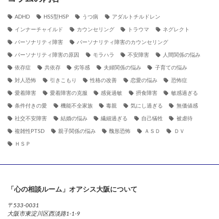
ADHD
HSS型HSP
うつ病
アダルトチルドレン
インナーチャイルド
カウンセリング
トラウマ
ネグレクト
パーソナリティ障害
パーソナリティ障害のカウンセリング
パーソナリティ障害の原因
モラハラ
不安障害
人間関係の悩み
依存症
共依存
劣等感
夫婦関係の悩み
子育ての悩み
対人恐怖
引きこもり
性格の改善
恋愛の悩み
恐怖症
愛着障害
愛着障害の克服
感覚過敏
摂食障害
敏感過ぎる
条件付きの愛
機能不全家族
毒親
気にし過ぎる
無価値感
社交不安障害
結婚の悩み
繊細過ぎる
自己犠牲
被虐待
複雑性PTSD
親子関係の悩み
醜形恐怖
ＡＳＤ
ＤＶ
ＨＳＰ
「心の相談ルーム」オアシス大阪について
〒533-0031
大阪市東淀川区西淡路1-1-9