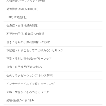
人格障害(パーソナリティ障害)
発達障害(ASD,ADHD,LD)
HSP(HSS型含む)
心身症・自律神経失調症
不登校の子供/親御様への援助
引きこもりの子供/親御様への援助
不登校・引きこもり専門出張カウンセリング
死別・生別の喪失感のグリーフケア
自責・自己嫌悪(否定)の悩み
心のリラクゼーション(ストレス解消)
インナーチャイルドを癒すヒーリング
天職・生きがいをみつけるワーク
受験/勉強の不安/悩み