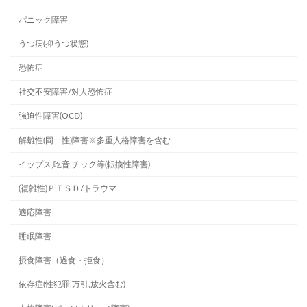
パニック障害
うつ病(抑うつ状態)
恐怖症
社交不安障害/対人恐怖症
強迫性障害(OCD)
解離性(同一性)障害※多重人格障害を含む
イップス,吃音,チック等(転換性障害)
(複雑性)ＰＴＳＤ/トラウマ
適応障害
睡眠障害
摂食障害（過食・拒食）
依存症(性犯罪,万引,放火含む)