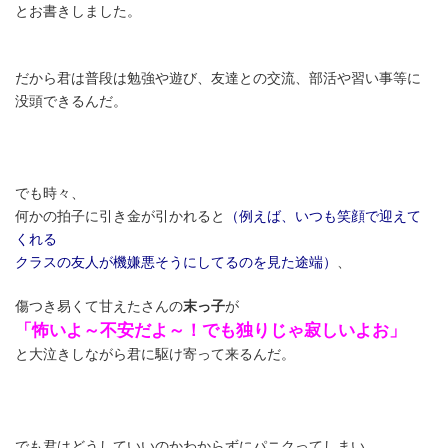
とお書きしました。
だから君は普段は勉強や遊び、友達との交流、部活や習い事等に
没頭できるんだ。
でも時々、
何かの拍子に引き金が引かれると
（例えば、いつも笑顔で迎えて
くれる
クラスの友人が機嫌悪そうにしてるのを見た途端）
、
傷つき易くて甘えたさんの
末っ子
が
「怖いよ～不安だよ～！でも独りじゃ寂しいよお」
と大泣きしながら君に駆け寄って来るんだ。
でも君はどうしていいのかわからずにパニクってしまい、