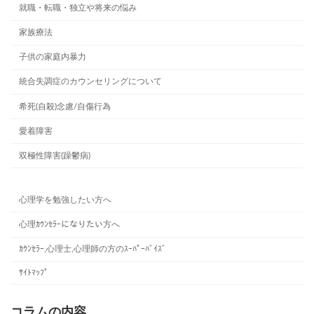
就職・転職・独立や将来の悩み
家族療法
子供の家庭内暴力
統合失調症のカウンセリングについて
希死(自殺)念慮/自傷行為
愛着障害
双極性障害(躁鬱病)
心理学を勉強したい方へ
心理ｶｳﾝｾﾗｰになりたい方へ
ｶｳﾝｾﾗｰ,心理士,心理師の方のｽｰﾊﾟｰﾊﾞｲｽﾞ
ｻｲﾄﾏｯﾌﾟ
コラムの内容