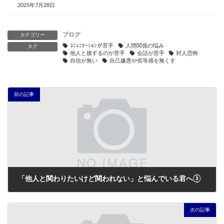
2025年7月28日
ブログ
カテゴリー
ｺﾐｭﾆｹｰｼｮﾝが苦手
人間関係の悩み
タグ
他人と接するのが苦手
会話が苦手
対人恐怖
自信が無い
自己嫌悪や劣等感を無くす
前の記事
「他人と関わりたいけど関われない」と悩んでいる君へ③
2022年9月18日
次の記事