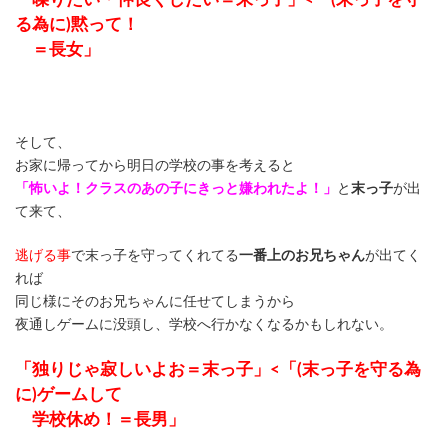
る為に)黙って！
＝長女」
そして、
お家に帰ってから明日の学校の事を考えると
「怖いよ！クラスのあの子にきっと嫌われたよ！」
と
末っ子
が出
て来て、
逃げる事
で末っ子を守ってくれてる
一番上のお兄ちゃん
が出てく
れば
同じ様にそのお兄ちゃんに任せてしまうから
夜通しゲームに没頭し、学校へ行かなくなるかもしれない。
「独りじゃ寂しいよお＝末っ子」<「(末っ子を守る為
に)ゲームして
学校休め！＝長男」