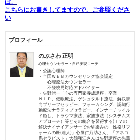
は、
こちらにお書きしてますので、ご参照くださ
い
プロフィール
のぶさわ 正明
心理カウンセラー・自己実現コーチ
・公認心理師
・全国ＷＥＢカウンセリング協会認定
心理療法カウンセラー
不登校児対応アドバイザー
・矢野惣一「心の専門家養成講座」卒業
ＮＬＰ、催眠療法、ゲシュタルト療法、解決志
向ブリーフセラピー、フォーカシング、認知行
動療法ナラティブセラピー、インナーチャイル
ド癒し、トラウマ療法、家族療法（システムズ
アプローチ）等とその統合を習得する(ＴＶの
解決ナイナイアンサーでお馴染みの「性格リフ
ォームの匠(達人)」心屋仁乃助さん、「アネゴ
系セラピスト」大鶴和江さんは矢野講座の先輩