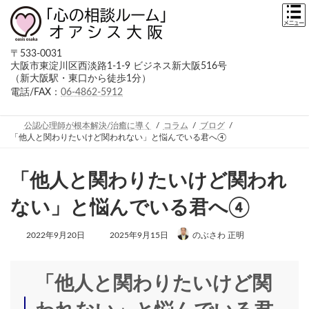
コ
ナ
ン
ビ
テ
ゲ
ン
ー
〒533-0031
ツ
シ
大阪市東淀川区西淡路1-1-9 ビジネス新大阪516号
へ
ョ
（新大阪駅・東口から徒歩1分）
ス
ン
キ
に
電話/FAX：
06-4862-5912
ッ
移
プ
動
公認心理師が根本解決/治癒に導く
コラム
ブログ
「他人と関わりたいけど関われない」と悩んでいる君へ④
「他人と関わりたいけど関われ
ない」と悩んでいる君へ④
最
2022年9月20日
2025年9月15日
のぶさわ 正明
終
更
新
日
「他人と関わりたいけど関
時
: