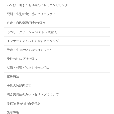
不登校・引きこもり専門出張カウンセリング
死別・生別の喪失感のグリーフケア
自責・自己嫌悪(否定)の悩み
心のリラクゼーション(ストレス解消)
インナーチャイルドを癒すヒーリング
天職・生きがいをみつけるワーク
受験/勉強の不安/悩み
就職・転職・独立や将来の悩み
家族療法
子供の家庭内暴力
統合失調症のカウンセリングについて
希死(自殺)念慮/自傷行為
愛着障害