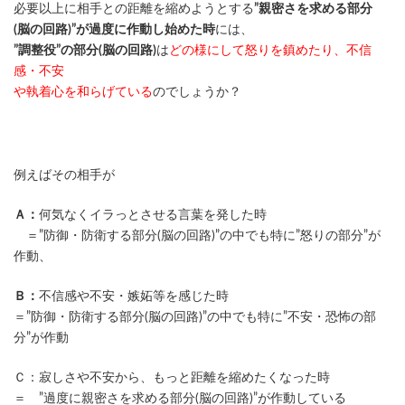
必要以上に相手との距離を縮めようとする
”親密さを求める部分
(脳の回路)”が過度に作動し始めた時
には、
”調整役”の部分(脳の回路)
は
どの様にして怒りを鎮めたり、不信
感・不安
や執着心を和らげている
のでしょうか？
例えばその相手が
Ａ：
何気なくイラっとさせる言葉を発した時
＝”防御・防衛する部分(脳の回路)”の中でも特に”怒りの部分”が
作動、
Ｂ：
不信感や不安・嫉妬等を感じた時
＝”防御・防衛する部分(脳の回路)”の中でも特に”不安・恐怖の部
分”が作動
Ｃ：寂しさや不安から、もっと距離を縮めたくなった時
＝ ”過度に親密さを求める部分(脳の回路)”が作動している