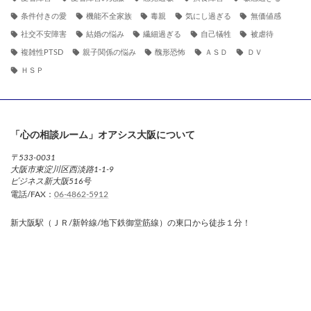
条件付きの愛
機能不全家族
毒親
気にし過ぎる
無価値感
社交不安障害
結婚の悩み
繊細過ぎる
自己犠牲
被虐待
複雑性PTSD
親子関係の悩み
醜形恐怖
ＡＳＤ
ＤＶ
ＨＳＰ
「心の相談ルーム」オアシス大阪について
〒533-0031
大阪市東淀川区西淡路1-1-9
ビジネス新大阪516号
電話/FAX：
06-4862-5912
新大阪駅（ＪＲ/新幹線/地下鉄御堂筋線）の東口から徒歩１分！