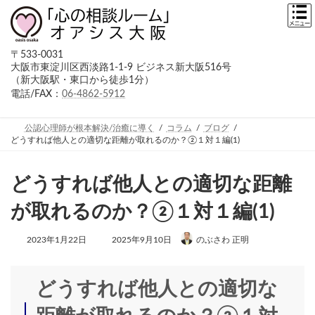
コ
ナ
ン
ビ
テ
ゲ
ン
ー
〒533-0031
ツ
シ
大阪市東淀川区西淡路1-1-9 ビジネス新大阪516号
へ
ョ
（新大阪駅・東口から徒歩1分）
ス
ン
キ
に
電話/FAX：
06-4862-5912
ッ
移
プ
動
公認心理師が根本解決/治癒に導く
コラム
ブログ
どうすれば他人との適切な距離が取れるのか？②１対１編(1)
どうすれば他人との適切な距離
が取れるのか？②１対１編(1)
最
2023年1月22日
2025年9月10日
のぶさわ 正明
終
更
新
日
どうすれば他人との適切な
時
: