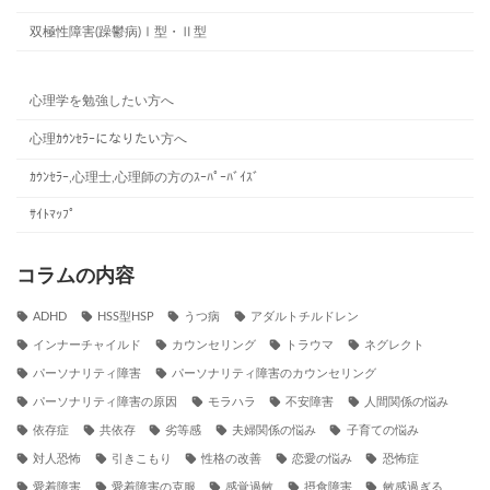
双極性障害(躁鬱病)Ⅰ型・Ⅱ型
心理学を勉強したい方へ
心理ｶｳﾝｾﾗｰになりたい方へ
ｶｳﾝｾﾗｰ,心理士,心理師の方のｽｰﾊﾟｰﾊﾞｲｽﾞ
ｻｲﾄﾏｯﾌﾟ
コラムの内容
ADHD
HSS型HSP
うつ病
アダルトチルドレン
インナーチャイルド
カウンセリング
トラウマ
ネグレクト
パーソナリティ障害
パーソナリティ障害のカウンセリング
パーソナリティ障害の原因
モラハラ
不安障害
人間関係の悩み
依存症
共依存
劣等感
夫婦関係の悩み
子育ての悩み
対人恐怖
引きこもり
性格の改善
恋愛の悩み
恐怖症
愛着障害
愛着障害の克服
感覚過敏
摂食障害
敏感過ぎる