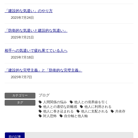
「建設的な気遣い」のやり方
2025年7月24日
「防衛的な気遣いと建設的な気遣い」
2025年7月21日
相手への気遣いで疲れ果てている人へ
2025年7月18日
「建設的な完璧主義」と「防衛的な完璧主義」
2025年7月7日
ブログ
カテゴリー
人間関係の悩み
他人との境界線を引く
タグ
他人との適切な距離感
他人に利用される
他人に巻き込まれる
他人に支配される
共依存
対人恐怖
自分軸と他人軸
前の記事