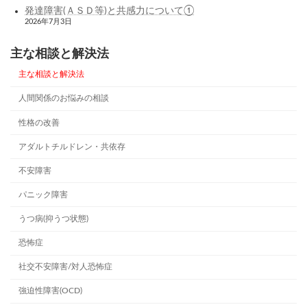
発達障害(ＡＳＤ等)と共感力について①
2026年7月3日
主な相談と解決法
主な相談と解決法
人間関係のお悩みの相談
性格の改善
アダルトチルドレン・共依存
不安障害
パニック障害
うつ病(抑うつ状態)
恐怖症
社交不安障害/対人恐怖症
強迫性障害(OCD)