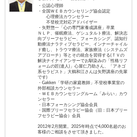
・公認心理師
・全国ＷＥＢカウンセリング協会認定
心理療法カウンセラー
不登校児対応アドバイザー
・矢野惣一「心の専門家養成講座」卒業
ＮＬＰ、催眠療法、ゲシュタルト療法、解決志
向ブリーフセラピー、フォーカシング、認知行
動療法ナラティブセラピー、インナーチャイル
ド癒し、トラウマ療法、家族療法（システムズ
アプローチ）等とその統合を習得する(ＴＶの
解決ナイナイアンサーでお馴染みの「性格リフ
ォームの匠(達人)」心屋仁乃助さん、「アネゴ
系セラピスト」大鶴和江さんは矢野講座の先輩
です)
・Gakken「学研の家庭教師」不登校事業室の
外部相談カウンセラー
・ＷＥＢカウンセリングルーム「みらい」カウ
ンセラー
・日本フォーカシング協会会員
・国際ブリーフセラピー協会（旧：日本ブリー
フセラピー協会）会員
2012年2月開業。2025年時点で4,000名超のお
客様のご相談をさせて頂きました。