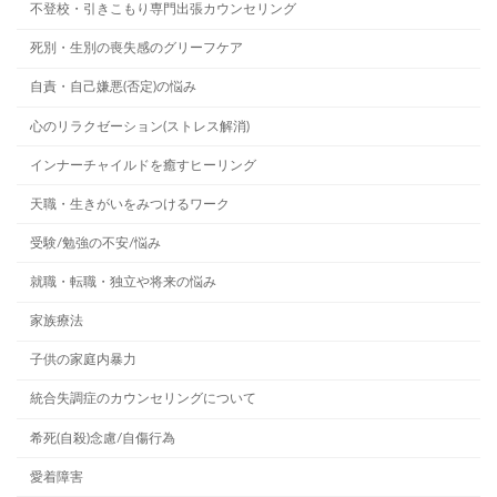
不登校・引きこもり専門出張カウンセリング
死別・生別の喪失感のグリーフケア
自責・自己嫌悪(否定)の悩み
心のリラクゼーション(ストレス解消)
インナーチャイルドを癒すヒーリング
天職・生きがいをみつけるワーク
受験/勉強の不安/悩み
就職・転職・独立や将来の悩み
家族療法
子供の家庭内暴力
統合失調症のカウンセリングについて
希死(自殺)念慮/自傷行為
愛着障害