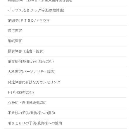
イップス,吃音,チック等(転換性障害)
(複雑性)ＰＴＳＤ/トラウマ
適応障害
睡眠障害
摂食障害（過食・拒食）
依存症(性犯罪,万引,放火含む)
人格障害(パーソナリティ障害)
発達障害に有効なカウンセリング
HSP(HSS型含む)
心身症・自律神経失調症
不登校の子供/親御様への援助
引きこもりの子供/親御様への援助