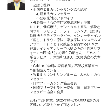
・公認心理師
・全国ＷＥＢカウンセリング協会認定
心理療法カウンセラー
不登校児対応アドバイザー
・矢野惣一「心の専門家養成講座」卒業
ＮＬＰ、催眠療法、ゲシュタルト療法、解決志
向ブリーフセラピー、フォーカシング、認知行
動療法ナラティブセラピー、インナーチャイル
ド癒し、トラウマ療法、家族療法（システムズ
アプローチ）等とその統合を習得する(ＴＶの
解決ナイナイアンサーでお馴染みの「性格リフ
ォームの匠(達人)」心屋仁乃助さん、「アネゴ
系セラピスト」大鶴和江さんは矢野講座の先輩
です)
・Gakken「学研の家庭教師」不登校事業室の
外部相談カウンセラー
・ＷＥＢカウンセリングルーム「みらい」カウ
ンセラー
・日本フォーカシング協会会員
・国際ブリーフセラピー協会（旧：日本ブリー
フセラピー協会）会員
2012年2月開業。2025年時点で4,000名超のお
客様のご相談をさせて頂きました。