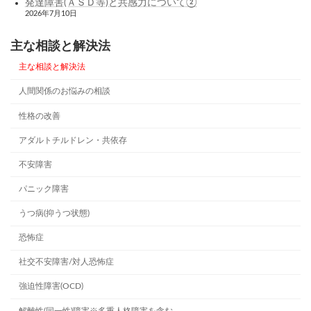
発達障害(ＡＳＤ等)と共感力について②
2026年7月10日
主な相談と解決法
主な相談と解決法
人間関係のお悩みの相談
性格の改善
アダルトチルドレン・共依存
不安障害
パニック障害
うつ病(抑うつ状態)
恐怖症
社交不安障害/対人恐怖症
強迫性障害(OCD)
解離性(同一性)障害※多重人格障害を含む