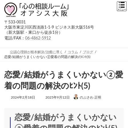
コ
ナ
ン
ビ
テ
ゲ
ン
ー
〒533-0031
ツ
シ
大阪市東淀川区西淡路1-1-9 ビジネス新大阪516号
へ
ョ
（新大阪駅・東口から徒歩1分）
ス
ン
キ
に
電話/FAX：
06-4862-5912
ッ
移
プ
動
公認心理師が根本解決/治癒に導く
コラム
ブログ
恋愛/結婚がうまくいかない②愛着の問題の解決のﾋﾝﾄ(5)
恋愛/結婚がうまくいかない②愛
着の問題の解決のﾋﾝﾄ(5)
最
2024年2月18日
2025年9月12日
のぶさわ 正明
終
更
新
日
恋愛/結婚がうまくいかない
時
: