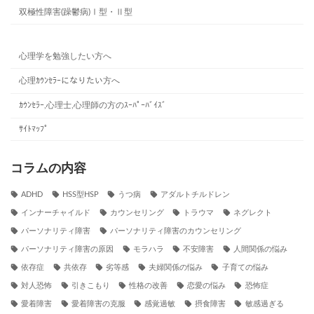
双極性障害(躁鬱病)Ⅰ型・Ⅱ型
心理学を勉強したい方へ
心理ｶｳﾝｾﾗｰになりたい方へ
ｶｳﾝｾﾗｰ,心理士,心理師の方のｽｰﾊﾟｰﾊﾞｲｽﾞ
ｻｲﾄﾏｯﾌﾟ
コラムの内容
ADHD
HSS型HSP
うつ病
アダルトチルドレン
インナーチャイルド
カウンセリング
トラウマ
ネグレクト
パーソナリティ障害
パーソナリティ障害のカウンセリング
パーソナリティ障害の原因
モラハラ
不安障害
人間関係の悩み
依存症
共依存
劣等感
夫婦関係の悩み
子育ての悩み
対人恐怖
引きこもり
性格の改善
恋愛の悩み
恐怖症
愛着障害
愛着障害の克服
感覚過敏
摂食障害
敏感過ぎる