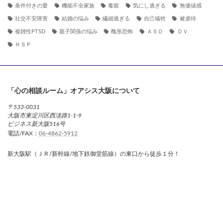
条件付きの愛
機能不全家族
毒親
気にし過ぎる
無価値感
社交不安障害
結婚の悩み
繊細過ぎる
自己犠牲
被虐待
複雑性PTSD
親子関係の悩み
醜形恐怖
ＡＳＤ
ＤＶ
ＨＳＰ
「心の相談ルーム」オアシス大阪について
〒533-0031
大阪市東淀川区西淡路1-1-9
ビジネス新大阪516号
電話/FAX：
06-4862-5912
新大阪駅（ＪＲ/新幹線/地下鉄御堂筋線）の東口から徒歩１分！