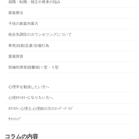
就職・転職・独立や将来の悩み
家族療法
子供の家庭内暴力
統合失調症のカウンセリングについて
希死(自殺)念慮/自傷行為
愛着障害
双極性障害(躁鬱病)Ⅰ型・Ⅱ型
心理学を勉強したい方へ
心理ｶｳﾝｾﾗｰになりたい方へ
ｶｳﾝｾﾗｰ,心理士,心理師の方のｽｰﾊﾟｰﾊﾞｲｽﾞ
ｻｲﾄﾏｯﾌﾟ
コラムの内容