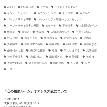
ADHD
HSS型HSP
うつ病
アダルトチルドレン
インナーチャイルド
カウンセリング
トラウマ
ネグレクト
パーソナリティ障害
パーソナリティ障害のカウンセリング
パーソナリティ障害の原因
モラハラ
不安障害
人間関係の悩み
依存症
共依存
劣等感
夫婦関係の悩み
子育ての悩み
対人恐怖
引きこもり
性格の改善
恋愛の悩み
恐怖症
愛着障害
愛着障害の克服
感覚過敏
摂食障害
敏感過ぎる
条件付きの愛
機能不全家族
毒親
気にし過ぎる
無価値感
社交不安障害
結婚の悩み
繊細過ぎる
自己犠牲
被虐待
複雑性PTSD
親子関係の悩み
醜形恐怖
ＡＳＤ
ＤＶ
ＨＳＰ
「心の相談ルーム」オアシス大阪について
〒533-0031
大阪市東淀川区西淡路1-1-9