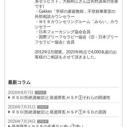
系セラピスト」大鶴和江さんは矢野講座の先輩
です)
・Gakken「学研の家庭教師」不登校事業室の
外部相談カウンセラー
・ＷＥＢカウンセリングルーム「みらい」カウ
ンセラー
・日本フォーカシング協会会員
・国際ブリーフセラピー協会（旧：日本ブリー
フセラピー協会）会員
2012年2月開業。2025年時点で4,000名超のお
客様のご相談をさせて頂きました。
最新コラム
2026年8月7日
ブログ
ＲＳＤ(拒絶過敏症)と発達障害,ＨＳＰ②それらの関連性
2026年7月31日
ブログ
ＲＳＤ(拒絶過敏症)と発達障害,ＨＳＰ①ＲＳＤの原因
2026年7月24日
ブログ
発達障害とＨＳＰの共通点と違い②違い