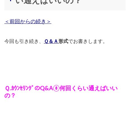
い通えばいいの？
＜前回からの続き＞
今回も引き続き、
Ｑ＆Ａ
形式
でお書きします。
Ｑ.ｶｳﾝｾﾘﾝｸﾞのQ&A⑧何回くらい通えばいい
の？