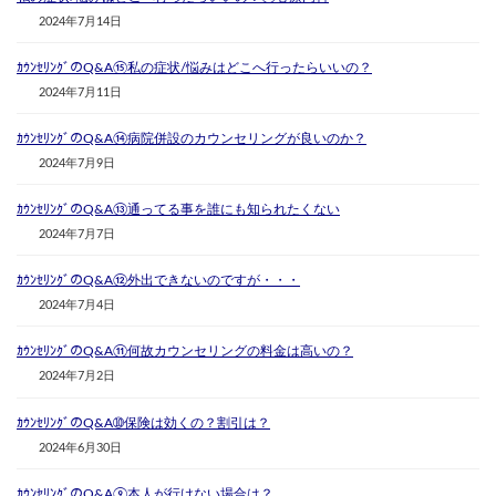
2024年7月14日
ｶｳﾝｾﾘﾝｸﾞのQ&A⑮私の症状/悩みはどこへ行ったらいいの？
2024年7月11日
ｶｳﾝｾﾘﾝｸﾞのQ&A⑭病院併設のカウンセリングが良いのか？
2024年7月9日
ｶｳﾝｾﾘﾝｸﾞのQ&A⑬通ってる事を誰にも知られたくない
2024年7月7日
ｶｳﾝｾﾘﾝｸﾞのQ&A⑫外出できないのですが・・・
2024年7月4日
ｶｳﾝｾﾘﾝｸﾞのQ&A⑪何故カウンセリングの料金は高いの？
2024年7月2日
ｶｳﾝｾﾘﾝｸﾞのQ&A➉保険は効くの？割引は？
2024年6月30日
ｶｳﾝｾﾘﾝｸﾞのQ&A⑨本人が行けない場合は？