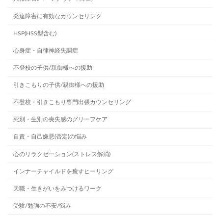
発達障害に有効なカウンセリング
HSP(HSS型含む)
心身症・自律神経失調症
不登校の子供/親御様への援助
引きこもりの子供/親御様への援助
不登校・引きこもり専門出張カウンセリング
死別・生別の喪失感のグリーフケア
自責・自己嫌悪(否定)の悩み
心のリラクゼーション(ストレス解消)
インナーチャイルドを癒すヒーリング
天職・生きがいをみつけるワーク
受験/勉強の不安/悩み