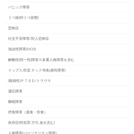
パニック障害
うつ病(抑うつ状態)
恐怖症
社交不安障害/対人恐怖症
強迫性障害(OCD)
解離性(同一性)障害※多重人格障害を含む
イップス,吃音,チック等(転換性障害)
(複雑性)ＰＴＳＤ/トラウマ
適応障害
睡眠障害
摂食障害（過食・拒食）
依存症(性犯罪,万引,放火含む)
人格障害(パーソナリティ障害)