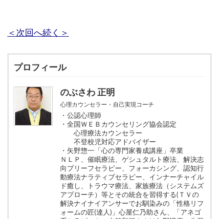
＜次回へ続く＞
プロフィール
のぶさわ 正明
心理カウンセラー・自己実現コーチ
・公認心理師
・全国ＷＥＢカウンセリング協会認定
心理療法カウンセラー
不登校児対応アドバイザー
・矢野惣一「心の専門家養成講座」卒業
ＮＬＰ、催眠療法、ゲシュタルト療法、解決志
向ブリーフセラピー、フォーカシング、認知行
動療法ナラティブセラピー、インナーチャイル
ド癒し、トラウマ療法、家族療法（システムズ
アプローチ）等とその統合を習得する(ＴＶの
解決ナイナイアンサーでお馴染みの「性格リフ
ォームの匠(達人)」心屋仁乃助さん、「アネゴ