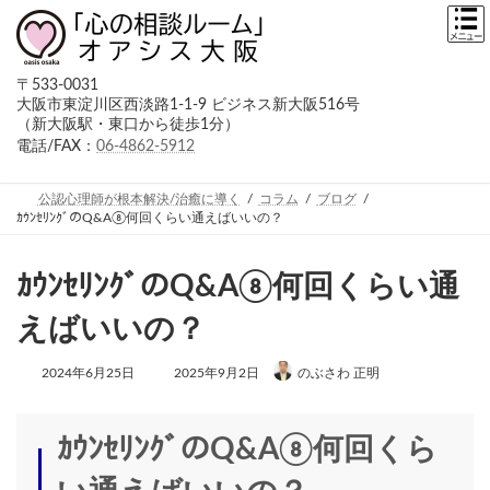
コ
ナ
ン
ビ
テ
ゲ
ン
ー
〒533-0031
ツ
シ
大阪市東淀川区西淡路1-1-9 ビジネス新大阪516号
へ
ョ
（新大阪駅・東口から徒歩1分）
ス
ン
キ
に
電話/FAX：
06-4862-5912
ッ
移
プ
動
公認心理師が根本解決/治癒に導く
コラム
ブログ
ｶｳﾝｾﾘﾝｸﾞのQ&A⑧何回くらい通えばいいの？
ｶｳﾝｾﾘﾝｸﾞのQ&A⑧何回くらい通
えばいいの？
最
2024年6月25日
2025年9月2日
のぶさわ 正明
終
更
新
日
ｶｳﾝｾﾘﾝｸﾞのQ&A⑧何回くら
時
: