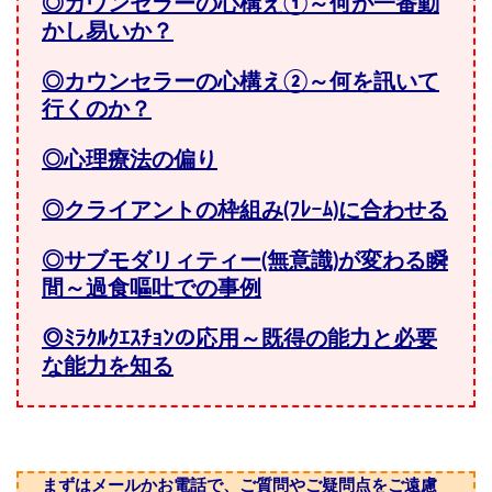
◎カウンセラーの心構え①～何が一番動
かし易いか？
◎カウンセラーの心構え②～何を訊いて
行くのか？
◎心理療法の偏り
◎クライアントの枠組み(ﾌﾚｰﾑ)に合わせる
◎サブモダリィティー(無意識)が変わる瞬
間～過食嘔吐での事例
◎ﾐﾗｸﾙｸｴｽﾁｮﾝの応用～既得の能力と必要
な能力を知る
まずはメールかお電話で、ご質問やご疑問点をご遠慮