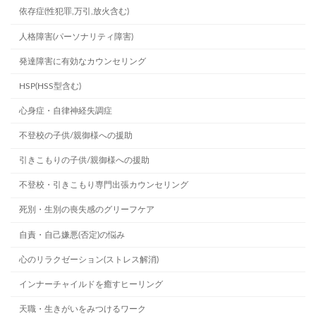
依存症(性犯罪,万引,放火含む)
人格障害(パーソナリティ障害)
発達障害に有効なカウンセリング
HSP(HSS型含む)
心身症・自律神経失調症
不登校の子供/親御様への援助
引きこもりの子供/親御様への援助
不登校・引きこもり専門出張カウンセリング
死別・生別の喪失感のグリーフケア
自責・自己嫌悪(否定)の悩み
心のリラクゼーション(ストレス解消)
インナーチャイルドを癒すヒーリング
天職・生きがいをみつけるワーク