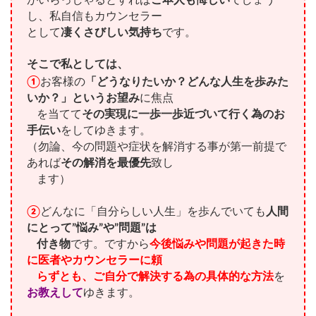
し、私自信もカウンセラー
として
凄くさびしい気持ち
です。
そこで私としては、
①
お客様の
「どうなりたいか？どんな人生を歩みた
いか？」というお望み
に焦点
を当てて
その実現に一歩一歩近づいて行く為のお
手伝い
をしてゆきます。
（勿論、今の問題や症状を解消する事が第一前提で
あれば
その解消を最優先
致し
ます）
②
どんなに「自分らしい人生」を歩んでいても
人間
にとって”悩み”や”問題”は
付き物
です。ですから
今後悩みや問題が起きた時
に医者やカウンセラーに頼
らずとも、ご自分で解決する為の具体的な方法
を
お教えして
ゆきます。