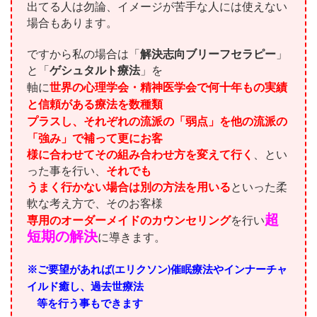
出てる人は勿論、イメージが苦手な人には使えない
場合もあります。
ですから私の場合は「
解決志向ブリーフセラピー
」
と「
ゲシュタルト療法
」を
軸に
世界の心理学会・精神医学会で何十年もの実績
と信頼がある療法を数種類
プラスし、それぞれの流派の「弱点」を他の流派の
「強み」で補って更にお客
様に合わせてその組み合わせ方を変えて行く
、とい
った事を行い、
それでも
うまく行かない場合は別の方法を用いる
といった柔
軟な考え方で、そのお客様
超
専用のオーダーメイドのカウンセリング
を行い
短期の解決
に導きます。
※ご要望があれば(エリクソン)催眠療法やインナーチャ
イルド癒し、過去世療法
等を行う事もできます