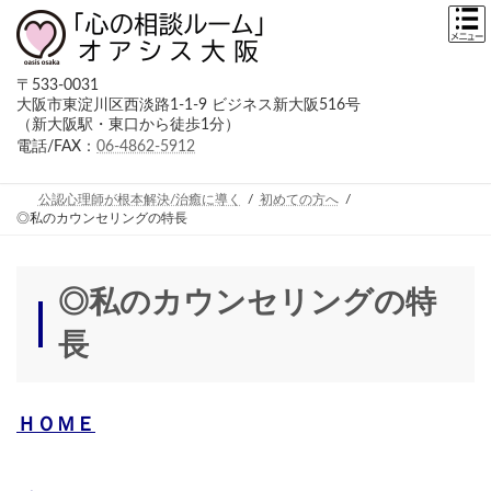
コ
ナ
ン
ビ
テ
ゲ
ン
ー
〒533-0031
ツ
シ
大阪市東淀川区西淡路1-1-9 ビジネス新大阪516号
へ
ョ
（新大阪駅・東口から徒歩1分）
ス
ン
キ
に
電話/FAX：
06-4862-5912
ッ
移
プ
動
公認心理師が根本解決/治癒に導く
初めての方へ
◎私のカウンセリングの特長
◎私のカウンセリングの特
長
ＨＯＭＥ