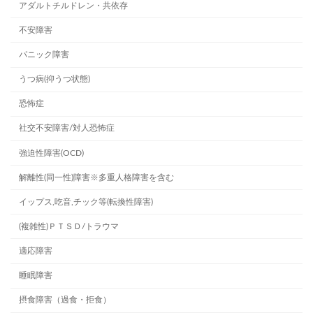
アダルトチルドレン・共依存
不安障害
パニック障害
うつ病(抑うつ状態)
恐怖症
社交不安障害/対人恐怖症
強迫性障害(OCD)
解離性(同一性)障害※多重人格障害を含む
イップス,吃音,チック等(転換性障害)
(複雑性)ＰＴＳＤ/トラウマ
適応障害
睡眠障害
摂食障害（過食・拒食）