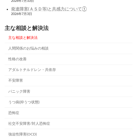
2026年7月10日
発達障害(ＡＳＤ等)と共感力について①
2026年7月3日
主な相談と解決法
主な相談と解決法
人間関係のお悩みの相談
性格の改善
アダルトチルドレン・共依存
不安障害
パニック障害
うつ病(抑うつ状態)
恐怖症
社交不安障害/対人恐怖症
強迫性障害(OCD)