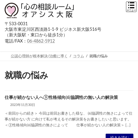
コ
ナ
ン
ビ
テ
ゲ
ン
ー
〒533-0031
ツ
シ
大阪市東淀川区西淡路1-1-9 ビジネス新大阪516号
へ
ョ
（新大阪駅・東口から徒歩1分）
ス
ン
キ
に
電話/FAX：
06-4862-5912
ッ
移
プ
動
公認心理師が根本解決/治癒に導く
コラム
就職の悩み
就職の悩み
仕事が続かない人へ③性格傾向(6)協調性の無い人の解決策
2023年11月30日
＜前回からの続き＞ 今回は前回お書きした様な、 (6)協調性の無さによって仕
事が続かない方 に向けて私が考えるその解決策をお書きしたいと思います。
＜③性格傾向(6)協調性の無さによって 仕事が続かない人の解決策＞ […]
続きを読む