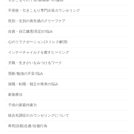
不登校・引きこもり専門出張カウンセリング
死別・生別の喪失感のグリーフケア
自責・自己嫌悪(否定)の悩み
心のリラクゼーション(ストレス解消)
インナーチャイルドを癒すヒーリング
天職・生きがいをみつけるワーク
受験/勉強の不安/悩み
就職・転職・独立や将来の悩み
家族療法
子供の家庭内暴力
統合失調症のカウンセリングについて
希死(自殺)念慮/自傷行為