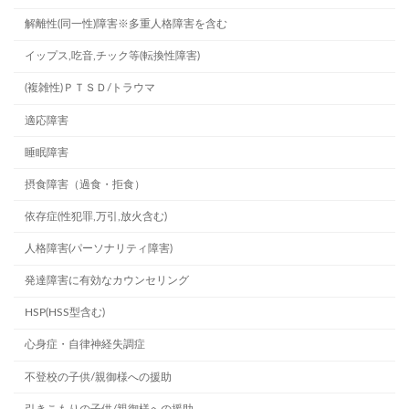
解離性(同一性)障害※多重人格障害を含む
イップス,吃音,チック等(転換性障害)
(複雑性)ＰＴＳＤ/トラウマ
適応障害
睡眠障害
摂食障害（過食・拒食）
依存症(性犯罪,万引,放火含む)
人格障害(パーソナリティ障害)
発達障害に有効なカウンセリング
HSP(HSS型含む)
心身症・自律神経失調症
不登校の子供/親御様への援助
引きこもりの子供/親御様への援助