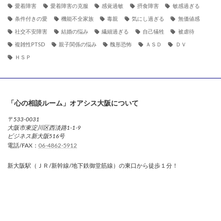
愛着障害
愛着障害の克服
感覚過敏
摂食障害
敏感過ぎる
条件付きの愛
機能不全家族
毒親
気にし過ぎる
無価値感
社交不安障害
結婚の悩み
繊細過ぎる
自己犠牲
被虐待
複雑性PTSD
親子関係の悩み
醜形恐怖
ＡＳＤ
ＤＶ
ＨＳＰ
「心の相談ルーム」オアシス大阪について
〒533-0031
大阪市東淀川区西淡路1-1-9
ビジネス新大阪516号
電話/FAX：
06-4862-5912
新大阪駅（ＪＲ/新幹線/地下鉄御堂筋線）の東口から徒歩１分！