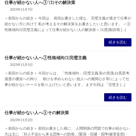
仕事が続かない人へ③⁻(1)その解決策
2023年11月7日
＜前回からの続き＞ 今回は、 前回お書きした様な、 完璧主義が過ぎて仕事が
続かない方に向けて 私が考えるその解決策をお書きしたいと思います。 ＜③
性格傾向(1)完璧主義によって仕事が続かない人の解決策＞ (1)意識(自我 […]
続きを読む
仕事が続かない人へ③性格傾向(1)完璧主義
2023年11月5日
＜前回からの続き＞ 今回からは、 「性格傾向」(完璧主義,恥の意識,白黒思考,
過度の優劣への拘り, 助けを求められない,他人への無関心さ等) によって仕
事が続かないケースを取り上げたいと思います。 まず今回は 「完璧主 […]
続きを読む
仕事が続かない人へ②その解決策
2023年11月2日
＜前回からの続き＞ 前回お書きした様に、 人間関係の問題で仕事が続かない
方は主に 「対人不信から来る恐怖への防衛」(緊張・回避・闘争(被害妄想)・