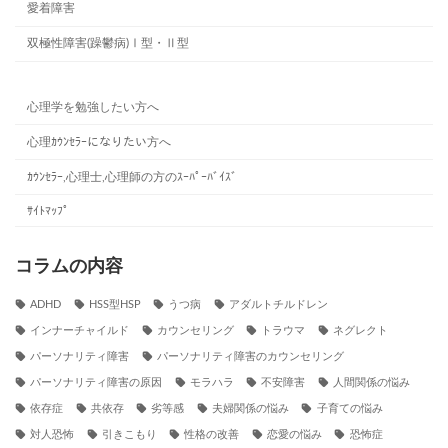
愛着障害
双極性障害(躁鬱病)Ⅰ型・Ⅱ型
心理学を勉強したい方へ
心理ｶｳﾝｾﾗｰになりたい方へ
ｶｳﾝｾﾗｰ,心理士,心理師の方のｽｰﾊﾟｰﾊﾞｲｽﾞ
ｻｲﾄﾏｯﾌﾟ
コラムの内容
ADHD
HSS型HSP
うつ病
アダルトチルドレン
インナーチャイルド
カウンセリング
トラウマ
ネグレクト
パーソナリティ障害
パーソナリティ障害のカウンセリング
パーソナリティ障害の原因
モラハラ
不安障害
人間関係の悩み
依存症
共依存
劣等感
夫婦関係の悩み
子育ての悩み
対人恐怖
引きこもり
性格の改善
恋愛の悩み
恐怖症