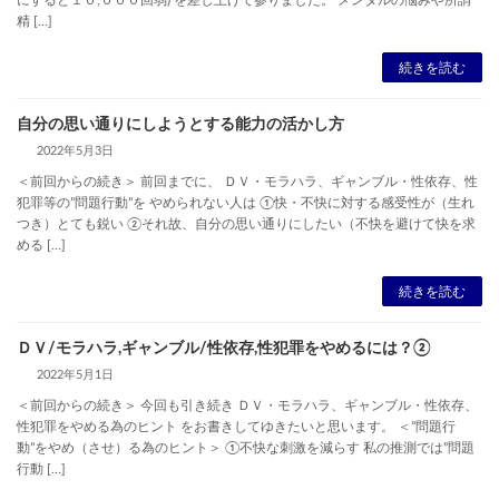
にすると１０,０００回弱) を差し上げて参りました。 メンタルの悩みや所謂
精 […]
続きを読む
自分の思い通りにしようとする能力の活かし方
2022年5月3日
＜前回からの続き＞ 前回までに、 ＤＶ・モラハラ、ギャンブル・性依存、性
犯罪等の”問題行動”を やめられない人は ①快・不快に対する感受性が（生れ
つき）とても鋭い ②それ故、自分の思い通りにしたい（不快を避けて快を求
める […]
続きを読む
ＤＶ/モラハラ,ギャンブル/性依存,性犯罪をやめるには？②
2022年5月1日
＜前回からの続き＞ 今回も引き続き ＤＶ・モラハラ、ギャンブル・性依存、
性犯罪をやめる為のヒント をお書きしてゆきたいと思います。 ＜”問題行
動”をやめ（させ）る為のヒント＞ ①不快な刺激を減らす 私の推測では”問題
行動 […]