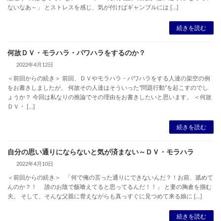
ないなあ～」 とストレスを感じ、気が付けばギャンブルには […]
続きを読む
何故ＤＶ・モラハラ・パワハラをするのか？
2022年4月12日
＜前回からの続き＞ 前回、ＤＶやモラハラ・パワハラをする人達の架空の例
をお書きしましたが、 何故その人達はそういった”問題行動”を起こすのでし
ょうか？ 今回は私なりの推論でその理由をお書きしたいと思います。 ＜何故
ＤＶ・ […]
続きを読む
自分の思い通りにならないと気が済まない～ＤＶ・モラハラ
2022年4月10日
＜前回からの続き＞ 「何で俺の言った通りにできないんだ？！お前、舐めて
んのか？！ 誰のお陰で飯喰えてると思ってるんだ！！」 と妻の胸倉を掴む
夫。 そして、そんな父親に脅えながらも真っすぐに見つめて来る娘に […]
続きを読む