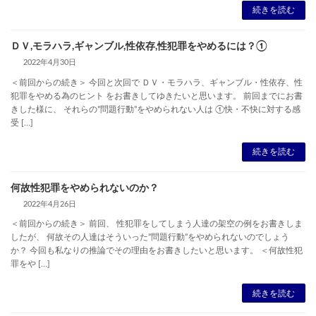
続きを読む
ＤＶ,モラハラ,ギャンブル,性依存,性犯罪をやめるには？①
2022年4月30日
＜前回からの続き＞ 今回と次回で ＤＶ・モラハラ、ギャンブル・性依存、性
犯罪をやめる為のヒント をお書きしてゆきたいと思います。 前回までにお書
きした様に、 それらの”問題行動”をやめられない人は ①快・不快に対する感
受 […]
続きを読む
何故性犯罪をやめられないのか？
2022年4月26日
＜前回からの続き＞ 前回、 性犯罪をしてしまう人達の架空の例をお書きしま
したが、 何故その人達はそういった”問題行動”をやめられないのでしょう
か？ 今回も私なりの推論でその理由をお書きしたいと思います。 ＜何故性犯
罪をや […]
続きを読む