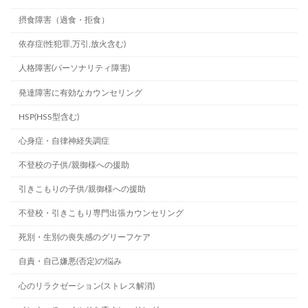
摂食障害（過食・拒食）
依存症(性犯罪,万引,放火含む)
人格障害(パーソナリティ障害)
発達障害に有効なカウンセリング
HSP(HSS型含む)
心身症・自律神経失調症
不登校の子供/親御様への援助
引きこもりの子供/親御様への援助
不登校・引きこもり専門出張カウンセリング
死別・生別の喪失感のグリーフケア
自責・自己嫌悪(否定)の悩み
心のリラクゼーション(ストレス解消)