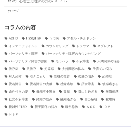
ｶｳﾝｾﾗｰ,心理士,心理師の方のｽｰﾊﾟｰﾊﾞｲｽﾞ
ｻｲﾄﾏｯﾌﾟ
コラムの内容
ADHD
HSS型HSP
うつ病
アダルトチルドレン
インナーチャイルド
カウンセリング
トラウマ
ネグレクト
パーソナリティ障害
パーソナリティ障害のカウンセリング
パーソナリティ障害の原因
モラハラ
不安障害
人間関係の悩み
依存症
共依存
劣等感
夫婦関係の悩み
子育ての悩み
対人恐怖
引きこもり
性格の改善
恋愛の悩み
恐怖症
愛着障害
愛着障害の克服
感覚過敏
摂食障害
敏感過ぎる
条件付きの愛
機能不全家族
毒親
気にし過ぎる
無価値感
社交不安障害
結婚の悩み
繊細過ぎる
自己犠牲
被虐待
複雑性PTSD
親子関係の悩み
醜形恐怖
ＡＳＤ
ＤＶ
ＨＳＰ