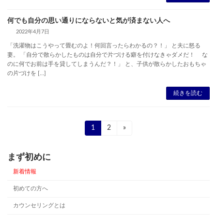
何でも自分の思い通りにならないと気が済まない人へ
2022年4月7日
「洗濯物はこうやって畳むのよ！何回言ったらわかるの？！」 と夫に怒る
妻。 「自分で散らかしたものは自分で片づける癖を付けなきゃダメだ！ な
のに何でお前は手を貸してしまうんだ？！」 と、子供が散らかしたおもちゃ
の片づけを […]
続きを読む
投
固
1
固
2
»
定
定
稿
ペ
ペ
ー
ー
まず初めに
の
ジ
ジ
新着情報
ペ
初めての方へ
ー
カウンセリングとは
ジ