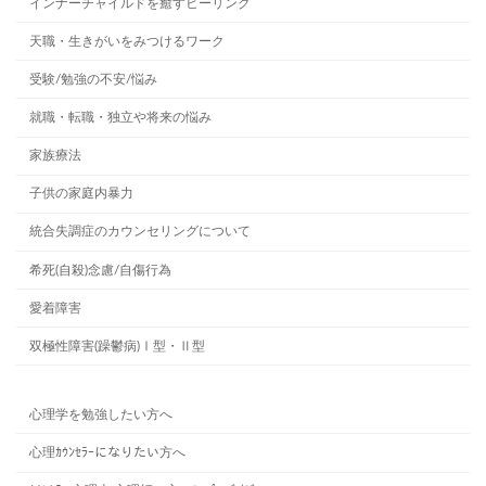
インナーチャイルドを癒すヒーリング
天職・生きがいをみつけるワーク
受験/勉強の不安/悩み
就職・転職・独立や将来の悩み
家族療法
子供の家庭内暴力
統合失調症のカウンセリングについて
希死(自殺)念慮/自傷行為
愛着障害
双極性障害(躁鬱病)Ⅰ型・Ⅱ型
心理学を勉強したい方へ
心理ｶｳﾝｾﾗｰになりたい方へ