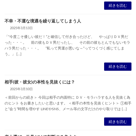
続きを読む
不幸・不運な境遇を繰り返してしまう人
2025年3月13日
「”今度こそ優しい彼だ！”と確信して付き合ったけど、 やっぱりＤＶ男だ
った・・・。 前の彼もＤＶ男だったし、 その前の彼もとんでもないモラ
ハラ男だった・・・。 ”私って男運が悪いな～”ってつくづく感じてしま
う。」 […]
続きを読む
相手(彼・彼女)の本性を見抜くには？
2025年3月10日
＜前回からの続き＞ 今回は相手の内面特に ＤＶ・モラハラする人を見抜く為
のヒント をお書きしたいと思います。 ＜相手の本性を見抜くヒント＞ ①相手
と”会う”時間を増やす LINEやSNS、メール等の文字だけのやり取りでは […]
続きを読む