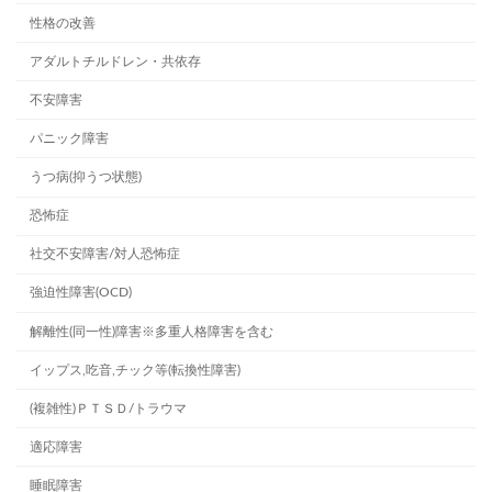
性格の改善
アダルトチルドレン・共依存
不安障害
パニック障害
うつ病(抑うつ状態)
恐怖症
社交不安障害/対人恐怖症
強迫性障害(OCD)
解離性(同一性)障害※多重人格障害を含む
イップス,吃音,チック等(転換性障害)
(複雑性)ＰＴＳＤ/トラウマ
適応障害
睡眠障害