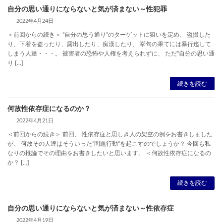
自分の思い通りにならないと気が済まない～性犯罪
2022年4月24日
＜前回からの続き＞ ”自分の思う通り”のターゲットに狙いを定め、 盗撮した
り、下着を盗ったり、露出したり、痴漢したり、 挙句の果てには暴行迄して
しまう人達・・・。 被害者の恐怖や人権を考えられずに、 ただ”自分の思い通
り […]
続きを読む
何故性依存症になるのか？
2022年4月21日
＜前回からの続き＞ 前回、 性依存症と思しき人の架空の例をお書きしました
が、 何故その人達はそういった”問題行動”を起こすのでしょうか？ 今回も私
なりの推論でその理由をお書きしたいと思います。 ＜何故性依存症になるの
か？ […]
続きを読む
自分の思い通りにならないと気が済まない～性依存症
2022年4月19日