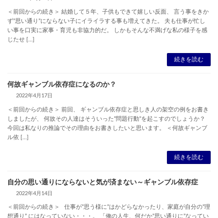
＜前回からの続き＞ 結婚して５年、子供もできて嬉しい反面、 言う事をきか
ず”思い通り”にならない子にイライラする事も増えてきた。 夫も仕事が忙し
い事を口実に家事・育児も非協力的だ。 しかもそんな不満げな私の様子を感
じたせ […]
続きを読む
何故ギャンブル依存症になるのか？
2022年4月17日
＜前回からの続き＞ 前回、 ギャンブル依存症と思しき人の架空の例をお書き
しましたが、 何故その人達はそういった”問題行動”を起こすのでしょうか？
今回は私なりの推論でその理由をお書きしたいと思います。 ＜何故ギャンブ
ル依 […]
続きを読む
自分の思い通りにならないと気が済まない～ギャンブル依存症
2022年4月14日
＜前回からの続き＞ 仕事が”思う様に”はかどらなかったり、家庭が自分の”理
想通り” にはなっていない・・・。 「俺の人生、何だか”思い通りに”なってい