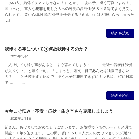
「あの人、結構イケメンじゃない？」 とか、 「あの子、凄く可愛いよね！」
等いった、 重大な犯罪を犯した人への外見の高評価が ＳＮＳ等でよく見受け
られます。 昔から(異性等の)外見を優先する「面食い」は大勢いらっしゃった
[…]
続きを読む
我慢する事について①何故我慢するのか？
2025年1月6日
「入社しても嫌な事があると、すぐ辞めてしまう・・・ 最近の若者は我慢
が足りない」 と嘆く上司。 「ちょっと、佑次！何であんたは我慢できない
の？！」 と学校をすぐ休んでしまう息子に我慢できずにキレる親。 特に日本
では、「 […]
続きを読む
今年こそ悩み・不安・症状・生き辛さを克服しましょう
2023年1月1日
皆さん、あけましておめでとうございます。 お陰様でうちのルームも来月で
開設１１年を迎えます。 この間、 約３,５００人の方のカウンセリング(延べ