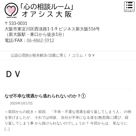
コ
ナ
ン
ビ
テ
ゲ
ン
ー
〒533-0031
ツ
シ
大阪市東淀川区西淡路1-1-9 ビジネス新大阪516号
へ
ョ
（新大阪駅・東口から徒歩1分）
ス
ン
キ
に
電話/FAX：
06-4862-5912
ッ
移
プ
動
公認心理師が根本解決/治癒に導く
コラム
ＤＶ
ＤＶ
なぜ不幸な境遇から逃れられないのか？①
2025年3月17日
＜前回からの続き＞ 前回、 「不幸・不運な境遇を繰り返してしまう人」 の例
を挙げましたが、 それでは何故、 自分が不幸になる道を(無意識に)選び、繰
り返してしまう事 から抜けられないのでしょうか？ 今回からは、 私なりに
[…]