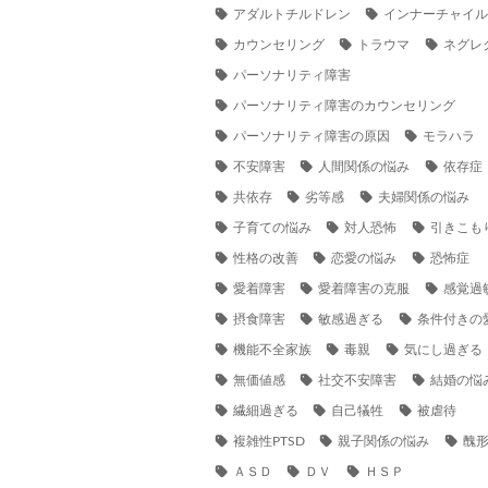
アダルトチルドレン
インナーチャイ
カウンセリング
トラウマ
ネグレ
パーソナリティ障害
パーソナリティ障害のカウンセリング
パーソナリティ障害の原因
モラハラ
不安障害
人間関係の悩み
依存症
共依存
劣等感
夫婦関係の悩み
子育ての悩み
対人恐怖
引きこも
性格の改善
恋愛の悩み
恐怖症
愛着障害
愛着障害の克服
感覚過
摂食障害
敏感過ぎる
条件付きの
機能不全家族
毒親
気にし過ぎる
無価値感
社交不安障害
結婚の悩
繊細過ぎる
自己犠牲
被虐待
複雑性PTSD
親子関係の悩み
醜
ＡＳＤ
ＤＶ
ＨＳＰ