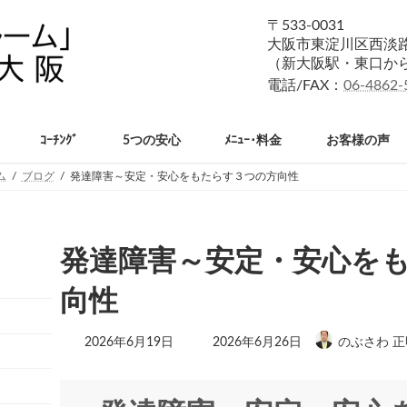
〒533-0031
大阪市東淀川区西淡路1
（新大阪駅・東口か
電話/FAX：
06-4862-
ｺｰﾁﾝｸﾞ
5つの安心
ﾒﾆｭｰ･料金
お客様の声
ム
ブログ
発達障害～安定・安心をもたらす３つの方向性
発達障害～安定・安心を
向性
最
2026年6月19日
2026年6月26日
のぶさわ 正
終
更
新
日