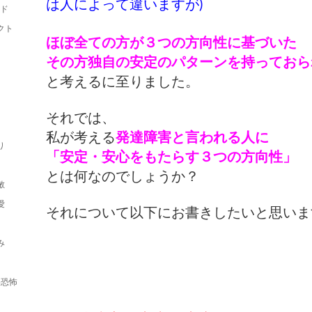
は人によって
違いますが)
ルド
クト
ほぼ全ての方が３つの方向性に基づいた
その方独自の安定のパターン
を持っておら
と考えるに至りました。
それでは、
私が考える
発達障害と言われる人に
り
「安定・安心をもたらす３つの方向性」
とは何なのでしょうか？
敏
愛
それについて以下にお書きしたいと思いま
み
形恐怖