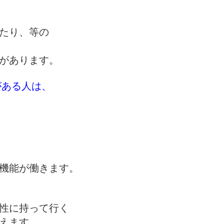
たり、等の
が
あります。
がある人は、
、
機能が働きます。
性に持って行く
えます。