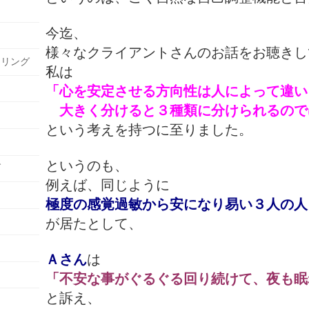
今迄、
様々なクライアントさんのお話をお聴きし
セリング
私は
「心を安定させる方向性は人によって違い
大きく分けると３種類に分けられるので
という考えを持つに至りました。
というのも、
グ
例えば、同じように
極度の感覚過敏から
安になり易い３人の人
が居たとして、
Ａさん
は
「不安な事がぐるぐる回り続けて、夜も眠
と訴え、