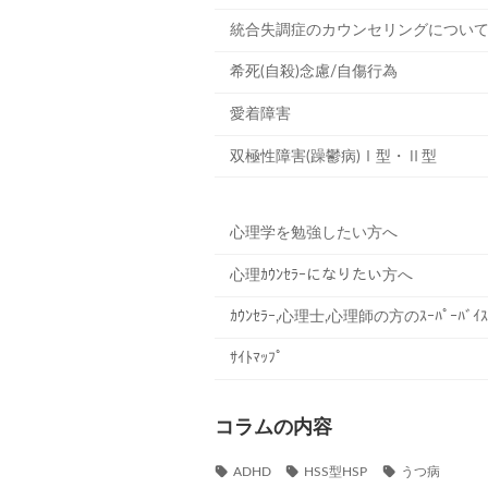
統合失調症のカウンセリングについ
希死(自殺)念慮/自傷行為
愛着障害
双極性障害(躁鬱病)Ⅰ型・Ⅱ型
心理学を勉強したい方へ
心理ｶｳﾝｾﾗｰになりたい方へ
ｶｳﾝｾﾗｰ,心理士,心理師の方のｽｰﾊﾟｰﾊﾞｲｽ
ｻｲﾄﾏｯﾌﾟ
コラムの内容
ADHD
HSS型HSP
うつ病