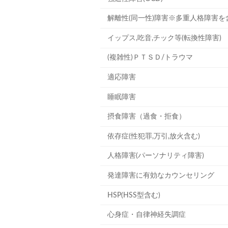
解離性(同一性)障害※多重人格障害を
イップス,吃音,チック等(転換性障害)
(複雑性)ＰＴＳＤ/トラウマ
適応障害
睡眠障害
摂食障害（過食・拒食）
依存症(性犯罪,万引,放火含む)
人格障害(パーソナリティ障害)
発達障害に有効なカウンセリング
HSP(HSS型含む)
心身症・自律神経失調症