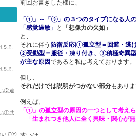
前回お書きした様に、
「①」～「③」の３つのタイプになる人
「感覚過敏」
と
「想像力の欠如」
と、
それに伴う
防衛反応(①孤立型＝回避・逃
ＨＳＰ
②受動型＝服従・凍り付き、③積極奇異型
が主な原因
であると私は考えております。
ＨＳＰ
但し、
それだけでは説明がつかない部分
もありま
い②違
例えば、
「①」の孤立型の原因の一つとして考え
い①共
「生まれつき他人に全く興味・関心が無
ついて②
或いは、