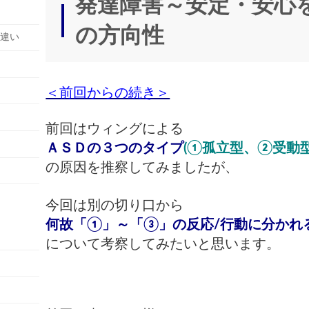
発達障害～安定・安心
時
:
の方向性
の違い
＜前回からの続き＞
前回はウィングによる
ＡＳＤの
３つのタイプ
(①孤立型、②受動
の原因を推察してみましたが、
今回は別の切り口から
何故「①」～「③」の反応/行動に分かれ
について考察してみたいと思います。