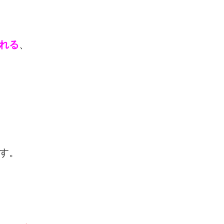
れる
、
す。