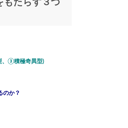
をもたらす３つ
型、③積極奇異型)
るのか？