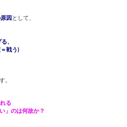
の原因
として、
げる、
＝戦う)
す。
られる
い」のは何故か？