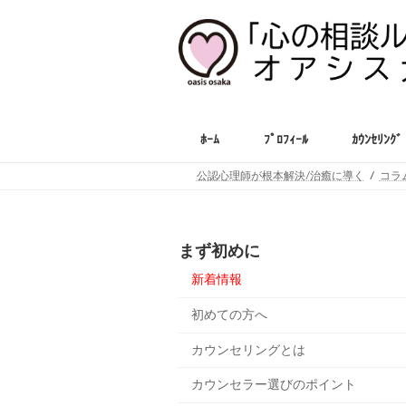
コ
ナ
ン
ビ
テ
ゲ
ン
ー
ツ
シ
へ
ョ
ス
ン
ﾎｰﾑ
ﾌﾟﾛﾌｨｰﾙ
ｶｳﾝｾﾘﾝｸﾞ
キ
に
ッ
移
公認心理師が根本解決/治癒に導く
コラ
プ
動
まず初めに
新着情報
初めての方へ
カウンセリングとは
カウンセラー選びのポイント