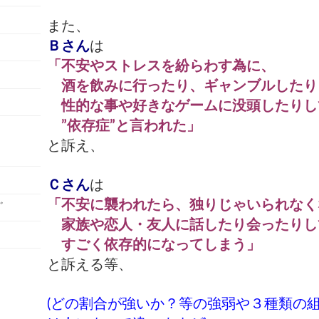
て
また、
Ｂさん
は
「不安やストレスを紛らわす為に、
酒を飲みに行ったり、ギャンブルしたり
性的な事や好きなゲームに没頭したりし
”依存症”と言われた」
と訴え、
Ｃさん
は
「不安に襲われたら、独りじゃいられなく
ﾞ
家族や恋人・友人に話したり会ったりし
すごく依存的になってしまう」
と訴える等、
(どの割合が強いか？等の強弱や３種類の