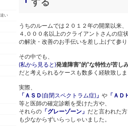
する
の違い
うちのルームでは２０１２年の開業以来、
４,０００名以上のクライアントさんの
症
の解決・改善のお手伝いを差し上げて参り
その中でも、
(私から見ると)
発達障害”的”な特性が苦し
だと
考えられるケースも数多く経験致しま
実際、
「ＡＳＤ
(自閉スペクトラム症)
」
や
「ＡＤ
等と
医師の確定診断を受けた方や、
それらの
「グレーゾーン」
だと言われた方
も少なからずいらっしゃいました。