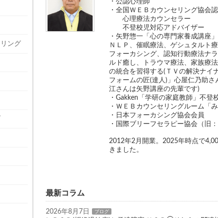
・公認心理師
・全国ＷＥＢカウンセリング協会
心理療法カウンセラー
不登校児対応アドバイザー
・矢野惣一「心の専門家養成講座
セリング
ＮＬＰ、催眠療法、ゲシュタルト
フォーカシング、認知行動療法ナ
ルド癒し、トラウマ療法、家族療
の統合を習得する(ＴＶの解決ナイ
フォームの匠(達人)」心屋仁乃助
江さんは矢野講座の先輩です)
・Gakken「学研の家庭教師」不
・ＷＥＢカウンセリングルーム「
・日本フォーカシング協会会員
グ
・国際ブリーフセラピー協会（旧
2012年2月開業。2025年時点で4
きました。
最新コラム
2026年8月7日
ブログ