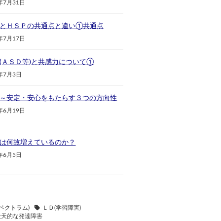
年7月31日
とＨＳＰの共通点と違い①共通点
年7月17日
(ＡＳＤ等)と共感力について①
年7月3日
～安定・安心をもたらす３つの方向性
年6月19日
は何故増えているのか？
年6月5日
ペクトラム)
ＬＤ(学習障害)
後天的な発達障害