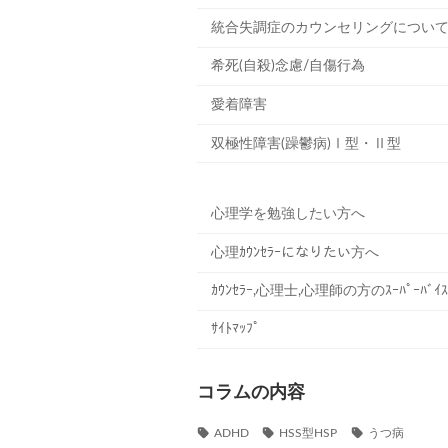
統合失調症のカウンセリングについ
希死(自殺)念慮/自傷行為
愛着障害
双極性障害(躁鬱病)Ⅰ型・Ⅱ型
心理学を勉強したい方へ
心理ｶｳﾝｾﾗｰになりたい方へ
ｶｳﾝｾﾗｰ,心理士,心理師の方のｽｰﾊﾟｰﾊﾞｲｽ
ｻｲﾄﾏｯﾌﾟ
コラムの内容
ADHD
HSS型HSP
うつ病