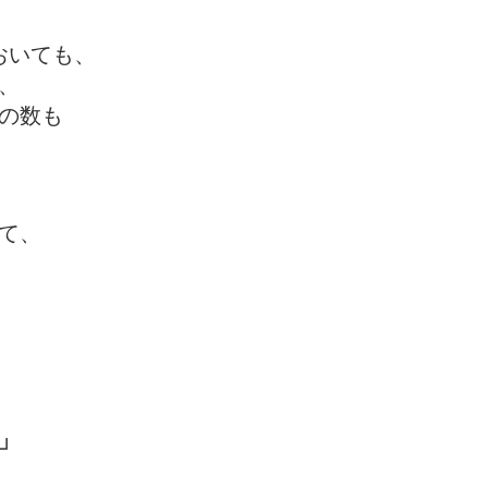
おいても、
、
の数も
て、
」