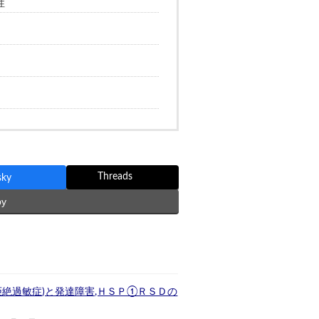
性
Threads
sky
py
拒絶過敏症)と発達障害,ＨＳＰ①ＲＳＤの