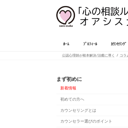
コ
ナ
ン
ビ
テ
ゲ
ン
ー
ツ
シ
へ
ョ
ス
ン
ﾎｰﾑ
ﾌﾟﾛﾌｨｰﾙ
ｶｳﾝｾﾘﾝｸﾞ
キ
に
ッ
移
公認心理師が根本解決/治癒に導く
コラ
プ
動
まず初めに
新着情報
初めての方へ
カウンセリングとは
カウンセラー選びのポイント