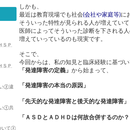
しかも、
最近は教育現場でも社会
(会社や家庭等)
に
そういった特性が見られる人が増えていて
医師によってそういった診断を下される人
増えていっているのも
現実です。
ＨＳＰ
そこで、
今回からは、私の知見と臨床経験に基づい
ＨＳＰ
「発達障害の定義」
から始まって、
「発達障害の本当の原因」
い②違
「先天的な発達障害と後天的な発達障害」
い①共
「ＡＳＤとＡＤＨＤは何故合併するのか？
ついて②