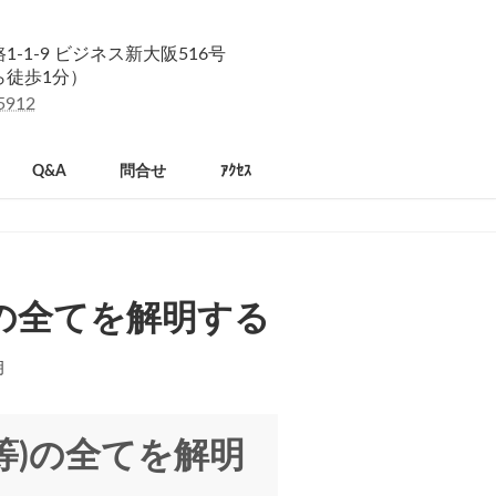
-1-9 ビジネス新大阪516号
ら徒歩1分）
5912
Q&A
問合せ
ｱｸｾｽ
等)の全てを解明する
明
D等)の全てを解明