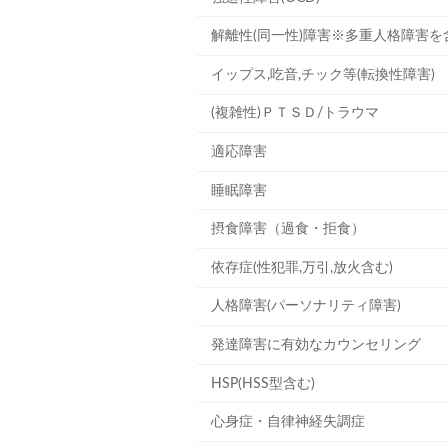
解離性(同一性)障害※多重人格障害を
イップス,吃音,チック等(転換性障害)
(複雑性)ＰＴＳＤ/トラウマ
適応障害
睡眠障害
摂食障害（過食・拒食）
依存症(性犯罪,万引,放火含む)
人格障害(パーソナリティ障害)
発達障害に有効なカウンセリング
HSP(HSS型含む)
心身症・自律神経失調症