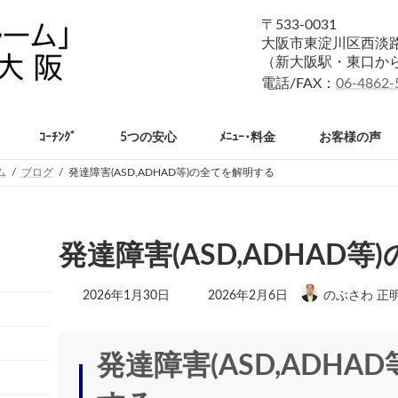
〒533-0031
大阪市東淀川区西淡路1
（新大阪駅・東口か
電話/FAX：
06-4862-
ｺｰﾁﾝｸﾞ
5つの安心
ﾒﾆｭｰ･料金
お客様の声
ム
ブログ
発達障害(ASD,ADHAD等)の全てを解明する
発達障害(ASD,ADHAD
最
2026年1月30日
2026年2月6日
のぶさわ 正
終
更
新
日
発達障害(ASD,ADHA
時
: