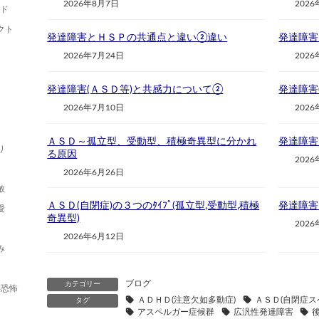
2026年8月7日
2026
ルド
クト
発達障害とＨＳＰの共通点と違い②違い
発達障害
2026年7月24日
2026
発達障害(ＡＳＤ等)と共感力について②
発達障害
2026年7月10日
2026
ＡＳＤ～孤立型、受動型、積極奇異型に分かれ
発達障害
り
る原因
2026
2026年6月26日
敏
ＡＳＤ(自閉症)の３つのﾀｲﾌﾟ(孤立型,受動型,積極
発達障害
愛
奇異型)
2026
2026年6月12日
み
ブログ
カテゴリー
形恐怖
ＡＤＨＤ(注意欠如多動症)
ＡＳＤ(自閉症ス
タグ
アスペルガー症候群
広汎性発達障害