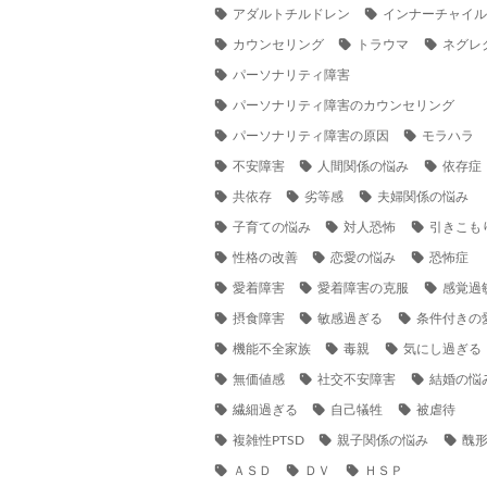
アダルトチルドレン
インナーチャイ
カウンセリング
トラウマ
ネグレ
パーソナリティ障害
パーソナリティ障害のカウンセリング
パーソナリティ障害の原因
モラハラ
不安障害
人間関係の悩み
依存症
共依存
劣等感
夫婦関係の悩み
子育ての悩み
対人恐怖
引きこも
性格の改善
恋愛の悩み
恐怖症
愛着障害
愛着障害の克服
感覚過
摂食障害
敏感過ぎる
条件付きの
機能不全家族
毒親
気にし過ぎる
無価値感
社交不安障害
結婚の悩
繊細過ぎる
自己犠牲
被虐待
複雑性PTSD
親子関係の悩み
醜
ＡＳＤ
ＤＶ
ＨＳＰ