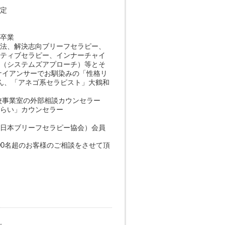
認定
」卒業
療法、解決志向ブリーフセラピー、
ラティブセラピー、インナーチャイ
法（システムズアプローチ）等とそ
ナイアンサーでお馴染みの「性格リ
さん、「アネゴ系セラピスト」大鶴和
登校事業室の外部相談カウンセラー
みらい」カウンセラー
：日本ブリーフセラピー協会）会員
,000名超のお客様のご相談をさせて頂