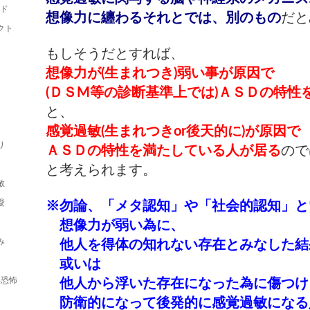
ルド
想像力に纏わるそれとでは、別のもの
だと
クト
もしそうだとすれば、
想像力が(生まれつき)弱い事が原因で
(ＤＳМ等の診断基準上では)ＡＳＤの特性
と、
感覚過敏(生まれつきor後天的に)が原因で
り
ＡＳＤの特性を満たしている人が居る
ので
と考えられます。
敏
愛
※勿論、「メタ認知」や「社会的認知」と
想像力が弱い為に、
み
他人を得体の知れない存在とみなした結
或いは
形恐怖
他人から浮いた存在になった為に傷つけ
防衛的になって後発的に感覚過敏になる