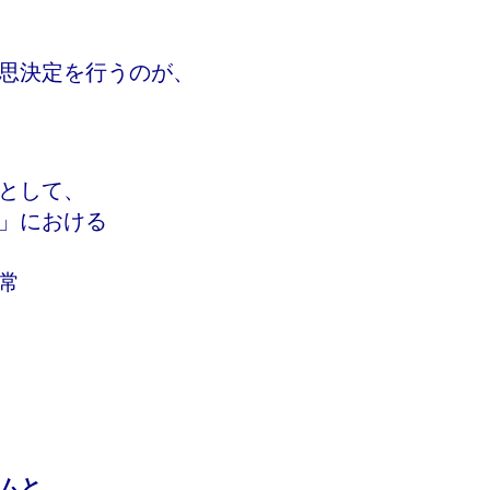
思決定を行うのが、
として、
」における
常
ムと