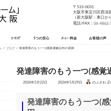
〒533-0031
大阪市東淀川区西淡路1
（新大阪駅・東口か
電話/FAX：
06-4862-
ｺｰﾁﾝｸﾞ
5つの安心
ﾒﾆｭｰ･料金
お客様の声
ム
ブログ
発達障害のもう一つ(感覚過敏以外)の原因
発達障害のもう一つ(感覚
最
2026年5月22日
2026年5月29日
のぶさわ 正
終
更
新
日
発達障害のもう一つ(感
時
: