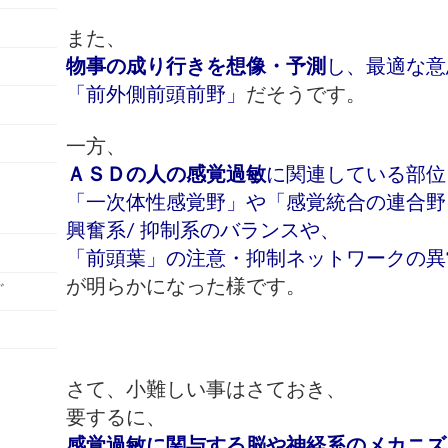
て
また、
物事の成り行きを想像・予測
し、最適な意
「前外側前頭前野」
だそうです。
一方、
ＡＳＤの人の感覚過敏
に関連している部位
「一次体性感覚野」や「感覚統合の連合野
興奮系/ 抑制系の
バランスや、
「前頭葉」の注意・抑制ネットワークの異
が明らかに
なった様です。
ﾞ
さて、小難しい事はさておき、
要するに、
感覚過敏に関与する脳や神経系のメカニズ