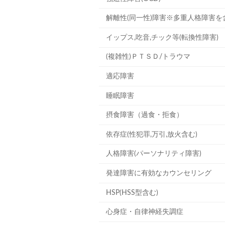
解離性(同一性)障害※多重人格障害を
イップス,吃音,チック等(転換性障害)
(複雑性)ＰＴＳＤ/トラウマ
適応障害
睡眠障害
摂食障害（過食・拒食）
依存症(性犯罪,万引,放火含む)
人格障害(パーソナリティ障害)
発達障害に有効なカウンセリング
HSP(HSS型含む)
心身症・自律神経失調症