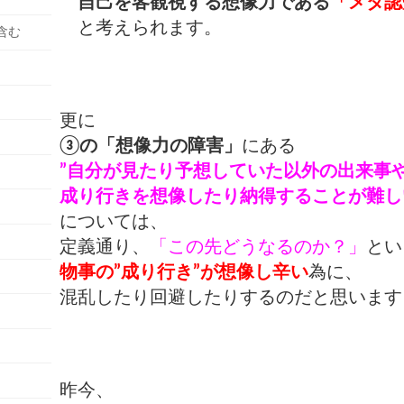
自己を客観視する
想像力である
「メタ認
と考えられます。
含む
更に
③の「想像力の障害」
にある
”自分が見たり予想していた以外の出来事
成り行きを想像したり納得することが難し
については、
定義通り、
「この先どうなるのか？」
とい
物事の”成り行き”
が想像し辛い
為に、
混乱したり回避したりするのだと思います
昨今、