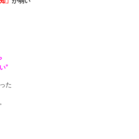
知」
が弱い
や
い”
った
。