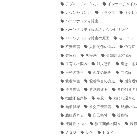
アダルトチルドレン
インナーチャイ
カウンセリング
トラウマ
ネグレ
パーソナリティ障害
パーソナリティ障害のカウンセリング
パーソナリティ障害の原因
モラハラ
不安障害
人間関係の悩み
依存症
共依存
劣等感
夫婦関係の悩み
子育ての悩み
対人恐怖
引きこも
性格の改善
恋愛の悩み
恐怖症
愛着障害
愛着障害の克服
感覚過
摂食障害
敏感過ぎる
条件付きの
機能不全家族
毒親
気にし過ぎる
無価値感
社交不安障害
結婚の悩
繊細過ぎる
自己犠牲
被虐待
複雑性PTSD
親子関係の悩み
醜
ＡＳＤ
ＤＶ
ＨＳＰ