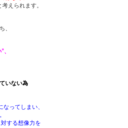
と考えられます。
ち、
”、
ていない為
”になってしまい、
。
に対する想像力を