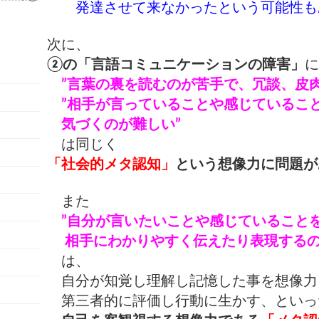
発達させて来なかったという可能性もあ
次に、
②の「言語コミュニケーションの障害」
”言葉の裏を読むのが苦手で、
冗談、皮
”相手が言っていることや感じているこ
気づくのが難しい”
は同じく
「社会的メタ認知」
という想像力
に問題が
また
”自分が言いたいことや感じていること
相手にわかりやすく伝えたり表現するの
は、
自分が知覚し理解し記憶した事を
想像力
第三者的に評価し行動に生かす、といっ