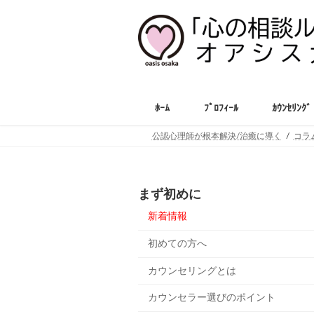
コ
ナ
ン
ビ
テ
ゲ
ン
ー
ツ
シ
へ
ョ
ス
ン
ﾎｰﾑ
ﾌﾟﾛﾌｨｰﾙ
ｶｳﾝｾﾘﾝｸﾞ
キ
に
ッ
移
公認心理師が根本解決/治癒に導く
コラ
プ
動
まず初めに
新着情報
初めての方へ
カウンセリングとは
カウンセラー選びのポイント