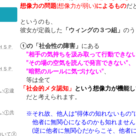
想像力の問題
(想像力が弱い)
によるもの
だ
というのも、
彼女が定義した
「ウィングの３つ組」
のう
①の「社会性の障害」
にある
ＨＳＰ
”相手の気持ちを汲み取って行動できない
”その場の空気を読んで発言できない”、
ＨＳＰ
”暗黙のルールに気づけない”
、
等は全て
「社会的メタ認知」
という想像力が機能し
い②違
だと
考えられます。
い①共
※それ故、他人は”得体の知れないもの
他者に無関心になるのかも知れません
(逆に他者に無関心だからこそ、
他者
ついて②