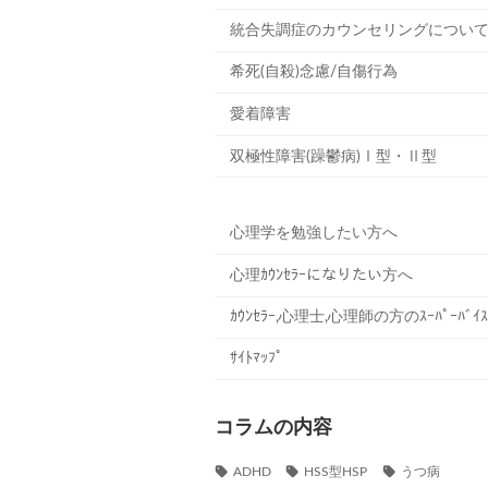
統合失調症のカウンセリングについ
希死(自殺)念慮/自傷行為
愛着障害
双極性障害(躁鬱病)Ⅰ型・Ⅱ型
心理学を勉強したい方へ
心理ｶｳﾝｾﾗｰになりたい方へ
ｶｳﾝｾﾗｰ,心理士,心理師の方のｽｰﾊﾟｰﾊﾞｲｽ
ｻｲﾄﾏｯﾌﾟ
コラムの内容
ADHD
HSS型HSP
うつ病