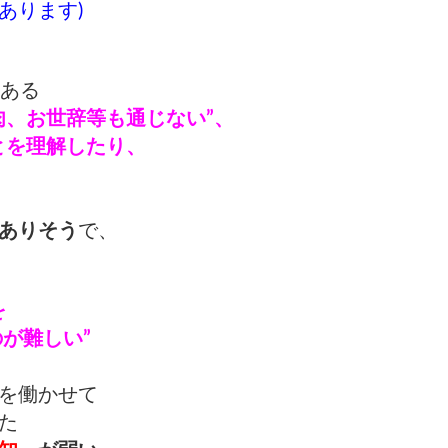
ります)
にある
肉、お世辞等も通じない”、
とを理解したり、
ありそう
で、
を
が難しい”
を働かせて
た