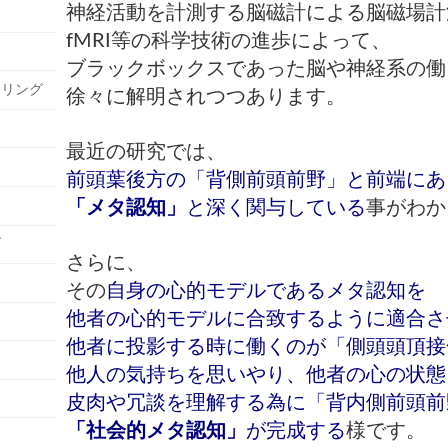
神経活動を計測する脳磁計による脳磁場計
fMRI等の科学技術の進歩によって、
ブラックボックスであった
脳や神経系の働
セリング
徐々に解明されつつあります。
最近の研究では、
前頭葉後方の「背側前頭前野」と前端にあ
「メタ認知」
と深く関与している
事がわか
グ
さらに、
その
自身の心的モデルであるメタ認知を
他者の心的モデルに合致するように適合さ
他者に投影する時に働くのが
「側頭頭頂接
他人の気持ちを思いやり、他者の心の状態
皮肉や冗談を理解する為に「背内側前頭前
「社会的メタ認知」
が完成する
様です。