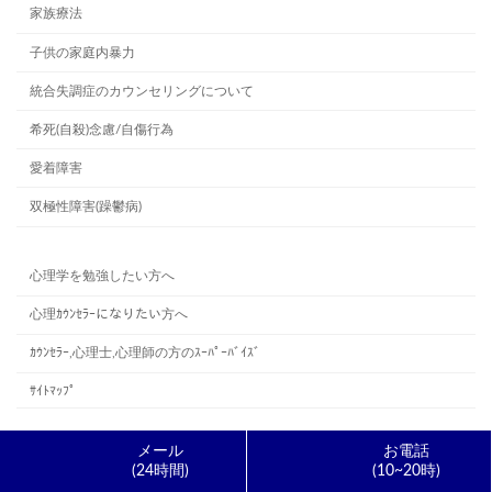
家族療法
子供の家庭内暴力
統合失調症のカウンセリングについて
希死(自殺)念慮/自傷行為
愛着障害
双極性障害(躁鬱病)
心理学を勉強したい方へ
心理ｶｳﾝｾﾗｰになりたい方へ
ｶｳﾝｾﾗｰ,心理士,心理師の方のｽｰﾊﾟｰﾊﾞｲｽﾞ
ｻｲﾄﾏｯﾌﾟ
コラムの内容
メール
お電話
(24時間)
(10~20時)