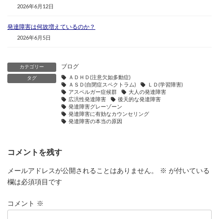
2026年6月12日
発達障害は何故増えているのか？
2026年6月5日
ブログ
カテゴリー
ＡＤＨＤ(注意欠如多動症)
タグ
ＡＳＤ(自閉症スペクトラム)
ＬＤ(学習障害)
アスペルガー症候群
大人の発達障害
広汎性発達障害
後天的な発達障害
発達障害グレーゾーン
発達障害に有効なカウンセリング
発達障害の本当の原因
コメントを残す
メールアドレスが公開されることはありません。
※
が付いている
欄は必須項目です
コメント
※