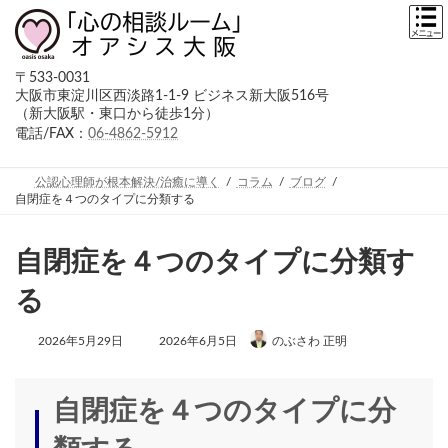
コ
ナ
ン
ビ
テ
ゲ
ン
ー
〒533-0031
ツ
シ
大阪市東淀川区西淡路1-1-9 ビジネス新大阪516号
へ
ョ
（新大阪駅・東口から徒歩1分）
ス
ン
キ
に
電話/FAX：
06-4862-5912
ッ
移
プ
動
公認心理師が根本解決/治癒に導く
コラム
ブログ
自閉症を４つのタイプに分類する
自閉症を４つのタイプに分類す
る
最
2026年5月29日
2026年6月5日
のぶさわ 正明
終
更
新
日
自閉症を４つのタイプに分
時
: