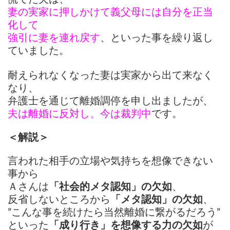
妻の実家に押しかけて義父母には自分を正当
化して
強引に妻を連れ戻す
、といった事を繰り返し
ていました。
耐えられなくなった妻は実家から出て来なく
なり、
弁護士を通じて
離婚調停を申し出ましたが、
夫は離婚に反対し、今は裁判中
です。
＜解説＞
言われた相手の立場や気持ちを想像できない
事から
Ａさんは
「社会的メタ認知」の欠如
、
反省しないところから
「メタ認知」の欠如
、
”こんな事を続けたら当然離婚に繋がるだろう”
といった
「成り行き」を想像する力の欠如
が