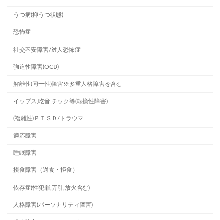
うつ病(抑うつ状態)
恐怖症
社交不安障害/対人恐怖症
強迫性障害(OCD)
解離性(同一性)障害※多重人格障害を含む
イップス,吃音,チック等(転換性障害)
(複雑性)ＰＴＳＤ/トラウマ
適応障害
睡眠障害
摂食障害（過食・拒食）
依存症(性犯罪,万引,放火含む)
人格障害(パーソナリティ障害)