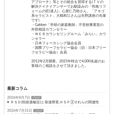
アプローチ）等とその統合を習得する(ＴＶの
解決ナイナイアンサーでお馴染みの「性格リフ
ォームの匠(達人)」心屋仁乃助さん、「アネゴ
系セラピスト」大鶴和江さんは矢野講座の先輩
です)
・Gakken「学研の家庭教師」不登校事業室の
外部相談カウンセラー
・ＷＥＢカウンセリングルーム「みらい」カウ
ンセラー
・日本フォーカシング協会会員
・国際ブリーフセラピー協会（旧：日本ブリー
フセラピー協会）会員
2012年2月開業。2025年時点で4,000名超のお
客様のご相談をさせて頂きました。
最新コラム
2026年8月7日
ブログ
ＲＳＤ(拒絶過敏症)と発達障害,ＨＳＰ②それらの関連性
2026年7月31日
ブログ