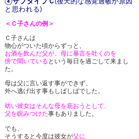
④サブタイプＣ
(後天的な感覚過敏が原因
と思われる)
＜Ｃ子さんの例＞
Ｃ子さんは
物心がついた頃からずっと、
お酒を飲んだ父が、母に暴言を吐くのを
傍で聞いている
という毎日を過ごして来まし
た。
母は父に言い返す事ができず、
外へ逃げ出す事もしばしばでした。
幼い彼女はそんな母を庇おうとして、
父を睨みつけた
事もありました。
でも、
そうすると今度は彼女が
父に