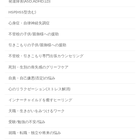
発達障害(ASD,ADHD,LD)
HSP(HSS型含む)
心身症・自律神経失調症
不登校の子供/親御様への援助
引きこもりの子供/親御様への援助
不登校・引きこもり専門出張カウンセリング
死別・生別の喪失感のグリーフケア
自責・自己嫌悪(否定)の悩み
心のリラクゼーション(ストレス解消)
インナーチャイルドを癒すヒーリング
天職・生きがいをみつけるワーク
受験/勉強の不安/悩み
就職・転職・独立や将来の悩み