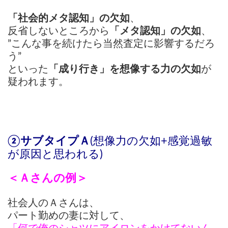
「社会的メタ認知」の欠如
、
反省しないところから
「メタ認知」の欠如
、
”こんな事を続けたら当然査定に影響するだろ
う”
といった
「成り行き」を想像する力の欠如
が
疑われます。
②サブタイプＡ
(想像力の欠如+感覚過敏
が原因と思われる)
＜Ａさんの例＞
社会人のＡさんは、
パート勤めの妻に対して、