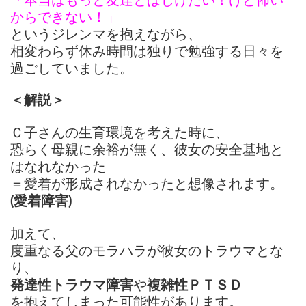
「本当はもっと友達とはじけたい！けど怖い
からできない！」
というジレンマを抱えながら、
相変わらず休み時間は独りで勉強する
日々を
過ごしていました。
＜解説＞
Ｃ子さんの生育環境を考えた時に、
恐らく母親に余裕が無く、
彼女の安全基地と
はなれなかった
＝愛着が形成されなかった
と想像されます。
(愛着障害)
加えて、
度重なる父のモラハラが彼女のトラウマとな
り、
発達性トラウマ障害
や
複雑性ＰＴＳＤ
を抱えてしまった可能性があります。