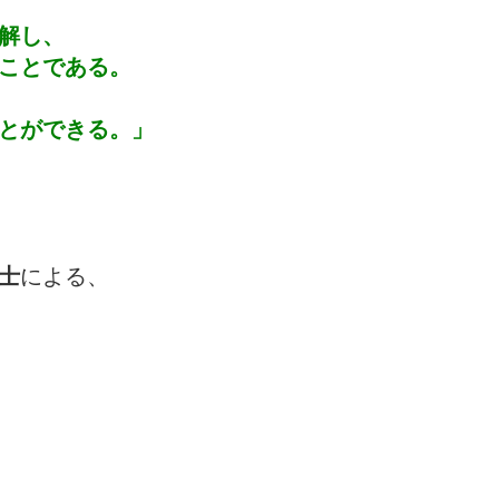
解し、
ことである。
とができる。」
士
による、