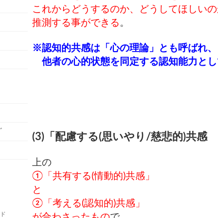
て
これからどうするのか、どうしてほしいの
推測する事ができる
。
※認知的共感は「心の理論」とも呼ばれ、
他者の心的状態を同定する認知能力とし
ﾞ
(3)「配慮する(思いやり/慈悲的)共感
上の
①「共有する(情動的)共感」
と
②「考える(認知的)共感」
ルド
が合わさったもの
で、