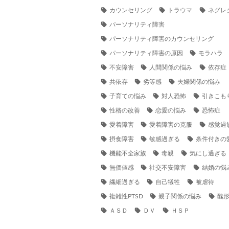
カウンセリング
トラウマ
ネグレ
パーソナリティ障害
パーソナリティ障害のカウンセリング
パーソナリティ障害の原因
モラハラ
不安障害
人間関係の悩み
依存症
共依存
劣等感
夫婦関係の悩み
子育ての悩み
対人恐怖
引きこも
性格の改善
恋愛の悩み
恐怖症
愛着障害
愛着障害の克服
感覚過
摂食障害
敏感過ぎる
条件付きの
機能不全家族
毒親
気にし過ぎる
無価値感
社交不安障害
結婚の悩
繊細過ぎる
自己犠牲
被虐待
複雑性PTSD
親子関係の悩み
醜
ＡＳＤ
ＤＶ
ＨＳＰ