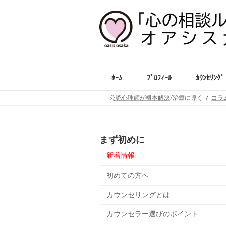
コ
ナ
ン
ビ
テ
ゲ
ン
ー
ツ
シ
へ
ョ
ス
ン
ﾎｰﾑ
ﾌﾟﾛﾌｨｰﾙ
ｶｳﾝｾﾘﾝｸﾞ
キ
に
ッ
移
公認心理師が根本解決/治癒に導く
コラ
プ
動
まず初めに
新着情報
初めての方へ
カウンセリングとは
カウンセラー選びのポイント