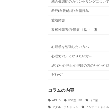
統合失調症のカウンセリングについ
希死(自殺)念慮/自傷行為
愛着障害
双極性障害(躁鬱病)Ⅰ型・Ⅱ型
心理学を勉強したい方へ
心理ｶｳﾝｾﾗｰになりたい方へ
ｶｳﾝｾﾗｰ,心理士,心理師の方のｽｰﾊﾟｰﾊﾞｲｽ
ｻｲﾄﾏｯﾌﾟ
コラムの内容
ADHD
HSS型HSP
うつ病
アダルトチルドレン
インナーチャイ