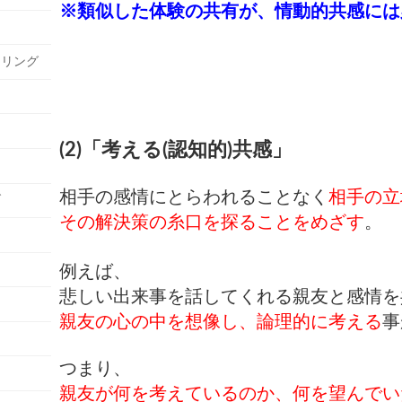
※類似した体験の共有が、情動的共感には
セリング
(2)「考える(認知的)共感」
相手の感情にとらわれることなく
相手の立
グ
その解決策の糸口を探ることをめざす
。
例えば、
悲しい出来事を話してくれる親友と感情を
親友の心の中を想像し、論理的に考える
事
つまり、
親友が何を考えているのか、何を望んでい