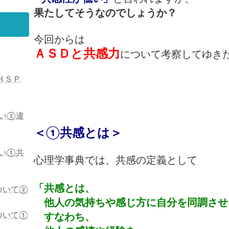
果たしてそうなのでしょうか？
今回からは
ＡＳＤと共感力
について考察してゆき
ＨＳＰ
い②違
＜①共感とは＞
い①共
心理学事典では、共感の定義として
「共感とは、
ついて②
他人の気持ちや感じ方に自分を同調させ
ついて①
すなわち、