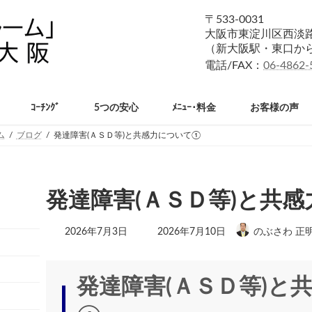
〒533-0031
大阪市東淀川区西淡路1
（新大阪駅・東口か
電話/FAX：
06-4862-
ｺｰﾁﾝｸﾞ
5つの安心
ﾒﾆｭｰ･料金
お客様の声
ム
ブログ
発達障害(ＡＳＤ等)と共感力について①
発達障害(ＡＳＤ等)と共
最
2026年7月3日
2026年7月10日
のぶさわ 正
終
更
新
日
発達障害(ＡＳＤ等)と
時
: