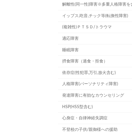
解離性(同一性)障害※多重人格障害を
イップス,吃音,チック等(転換性障害)
(複雑性)ＰＴＳＤ/トラウマ
適応障害
睡眠障害
摂食障害（過食・拒食）
依存症(性犯罪,万引,放火含む)
人格障害(パーソナリティ障害)
発達障害に有効なカウンセリング
HSP(HSS型含む)
心身症・自律神経失調症
不登校の子供/親御様への援助