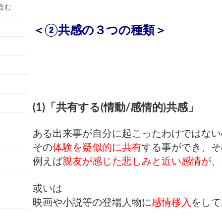
含む
＜②共感の３つの種類＞
(1)「共有する(情動/感情的)共感」
ある出来事が自分に起こったわけではない
その
体験を疑似的に共有
する事ができ、そ
例えば
親友が感じた悲しみと近い感情が、
或いは
映画や小説等の登場人物に
感情移入
をして