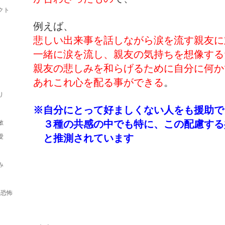
クト
例えば、
悲しい出来事を話しながら涙を流す親友に
一緒に涙を流し、親友の気持ちを想像する
親友の悲しみを和らげるために自分に何か
あれこれ心を配る事ができる
。
り
※自分にとって好ましくない人をも援助で
敏
３種の共感の中でも特に、この配慮する
愛
と推測されています
み
形恐怖