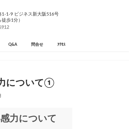
-1-9 ビジネス新大阪516号
ら徒歩1分）
5912
Q&A
問合せ
ｱｸｾｽ
感力について①
明
共感力について